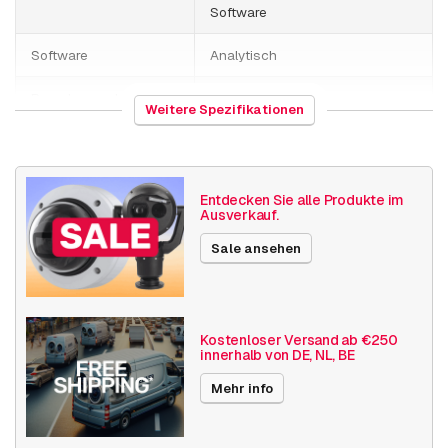
AXIS P4705-PLVE Panoramic Camera
Software
AXIS P4707-PLVE Panoramic Camera
Software
Analytisch
Branchen und
Einzelhandel
Weitere Spezifikationen
Anwendungen
Modular
Veröffentlichungsdatum
19.07.2019
AXIS FA54 Main Unit
Entdecken Sie alle Produkte im
Ausverkauf.
Sale ansehen
Multidirektional
AXIS P4705-PLVE Panoramic Camera
Kostenloser Versand ab €250
innerhalb von DE, NL, BE
AXIS P4707-PLVE Panoramic Camera
Mehr info