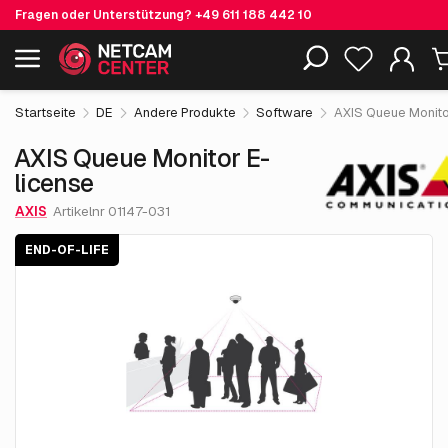
Fragen oder Unterstützung?
+49 611 188 442 10
284.
€
05
AXIS Queue Monitor E-license
End-of-life
Einschließlich EOL-Produkte
exkl. MwSt.
Startseite
DE
Andere Produkte
Software
AXIS Queue Monito
AXIS Queue Monitor E-
license
AXIS
Artikelnr 01147-031
END-OF-LIFE