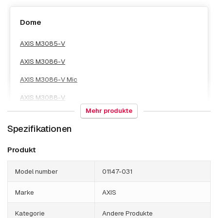
Dome
AXIS M3085-V
AXIS M3086-V
AXIS M3086-V Mic
AXIS M3088-V
Mehr produkte
AXIS M4215-LV
Spezifikationen
AXIS M4215-V
Produkt
AXIS M4216-LV
AXIS M4216-V
Model number
01147-031
AXIS M4218-LV
Marke
AXIS
AXIS M4218-V
Kategorie
Andere Produkte