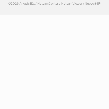
©2026 Arkasis B.V. / NetcamCenter / NetcamViewer / Support4IP