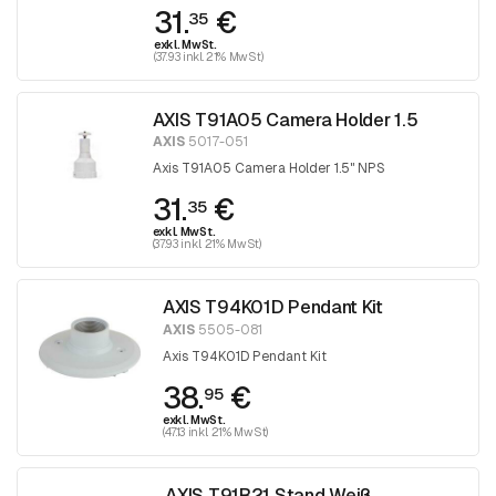
31.
€
35
exkl. MwSt.
(37.93 inkl. 21% MwSt)
AXIS T91A05 Camera Holder 1.5
AXIS
5017-051
Axis T91A05 Camera Holder 1.5" NPS
31.
€
35
exkl. MwSt.
(37.93 inkl. 21% MwSt)
AXIS T94K01D Pendant Kit
AXIS
5505-081
Axis T94K01D Pendant Kit
38.
€
95
exkl. MwSt.
(47.13 inkl. 21% MwSt)
AXIS T91B21 Stand Weiß