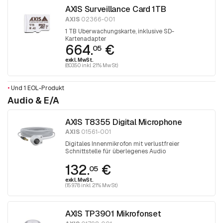
AXIS Surveillance Card 1TB
AXIS
02366-001
1 TB Überwachungskarte, inklusive SD-
Kartenadapter
664.
€
05
exkl. MwSt.
(803.50 inkl. 21% MwSt)
•
Und 1 EOL-Produkt
Audio & E/A
AXIS T8355 Digital Microphone
AXIS
01561-001
Digitales Innenmikrofon mit verlustfreier
Schnittstelle für überlegenes Audio
132.
€
05
exkl. MwSt.
(159.78 inkl. 21% MwSt)
AXIS TP3901 Mikrofonset