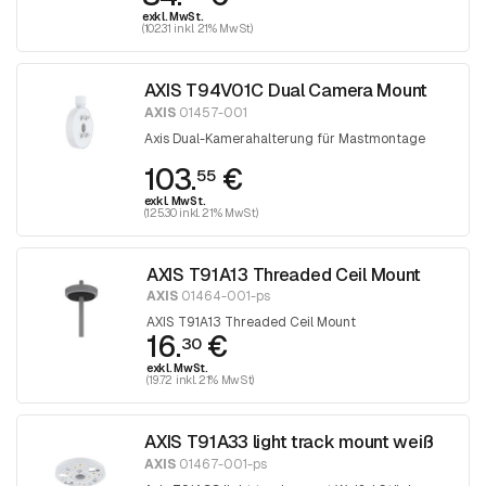
exkl. MwSt.
(102.31 inkl. 21% MwSt)
AXIS T94V01C Dual Camera Mount
AXIS
01457-001
Axis Dual-Kamerahalterung für Mastmontage
103.
€
55
exkl. MwSt.
(125.30 inkl. 21% MwSt)
AXIS T91A13 Threaded Ceil Mount
AXIS
01464-001-ps
AXIS T91A13 Threaded Ceil Mount
16.
€
30
exkl. MwSt.
(19.72 inkl. 21% MwSt)
AXIS T91A33 light track mount weiß
AXIS
01467-001-ps