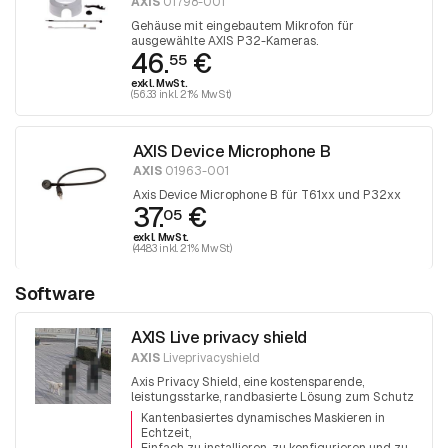
AXIS
01798-001
Gehäuse mit eingebautem Mikrofon für
ausgewählte AXIS P32-Kameras.
46.
€
55
exkl. MwSt.
(56.33 inkl. 21% MwSt)
AXIS Device Microphone B
AXIS
01963-001
Axis Device Microphone B für T61xx und P32xx
37.
€
05
exkl. MwSt.
(44.83 inkl. 21% MwSt)
Software
AXIS Live privacy shield
AXIS
Liveprivacyshield
Axis Privacy Shield, eine kostensparende,
leistungsstarke, randbasierte Lösung zum Schutz
der Privatsphäre.
Kantenbasiertes dynamisches Maskieren in
Echtzeit