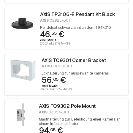
AXIS TP3106-E Pendant Kit Black
AXIS
02925-001
Pendelset schwarz ähnlich dem T94K01D
46.
€
55
exkl. MwSt.
(56.33 inkl. 21% MwSt)
AXIS TQ9301 Corner Bracket
AXIS
03003-001
Eckhalterung für ausgewählte Kameras
56.
€
05
exkl. MwSt.
(67.82 inkl. 21% MwSt)
AXIS TQ9302 Pole Mount
AXIS
03054-001
Masthalterung zur Befestigung einer Kamera an
einem Infusionsständer
94.
€
05