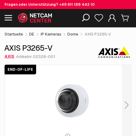
Fragen oder Unterstützung?
+49 611 188 442 10
559.
€
55
AXIS P3265-V
End-of-life
Einschließlich EOL-Produkte
exkl. MwSt.
Startseite
DE
IP Kameras
Dome
AXIS P3265-V
AXIS P3265-V
AXIS
Artikelnr 02326-001
END-OF-LIFE