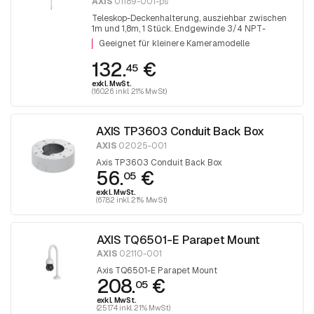
AXIS
01189-001-ps
Teleskop-Deckenhalterung, ausziehbar zwischen
1m und 1,8m, 1 Stück. Endgewinde 3/4 NPT-
Gewinde. Für die Montage von 1,5 NPT-
Geeignet für kleinere Kameramodelle
Anschlüssen ist der Adapter T91A06 erforderlich.
132.
€
45
exkl. MwSt.
(160.26 inkl. 21% MwSt)
AXIS TP3603 Conduit Back Box
AXIS
02025-001
Axis TP3603 Conduit Back Box
56.
€
05
exkl. MwSt.
(67.82 inkl. 21% MwSt)
AXIS TQ6501-E Parapet Mount
AXIS
02110-001
Axis TQ6501-E Parapet Mount
208.
€
05
exkl. MwSt.
(251.74 inkl. 21% MwSt)