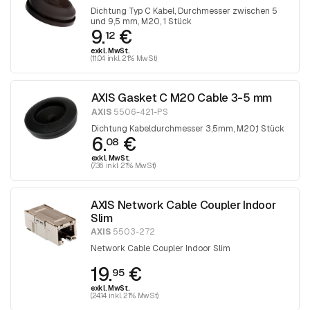
Dichtung Typ C Kabel, Durchmesser zwischen 5
und 9,5 mm, M20, 1 Stück
9.
€
12
exkl. MwSt.
(11.04 inkl. 21% MwSt)
AXIS Gasket C M20 Cable 3-5 mm
AXIS
5506-421-PS
Dichtung Kabeldurchmesser 3,5mm, M20,1 Stück
6.
€
08
exkl. MwSt.
(7.36 inkl. 21% MwSt)
AXIS Network Cable Coupler Indoor
Slim
AXIS
5503-272
Network Cable Coupler Indoor Slim
19.
€
95
exkl. MwSt.
(24.14 inkl. 21% MwSt)