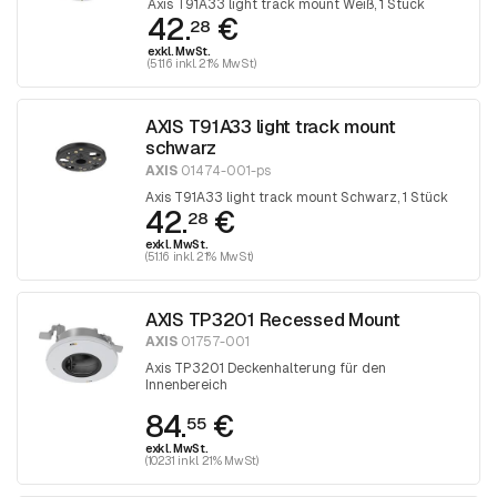
Axis T91A33 light track mount Weiß, 1 Stück
42.
€
28
exkl. MwSt.
(51.16 inkl. 21% MwSt)
AXIS T91A33 light track mount
schwarz
AXIS
01474-001-ps
Axis T91A33 light track mount Schwarz, 1 Stück
42.
€
28
exkl. MwSt.
(51.16 inkl. 21% MwSt)
AXIS TP3201 Recessed Mount
AXIS
01757-001
Axis TP3201 Deckenhalterung für den
Innenbereich
84.
€
55
exkl. MwSt.
(102.31 inkl. 21% MwSt)