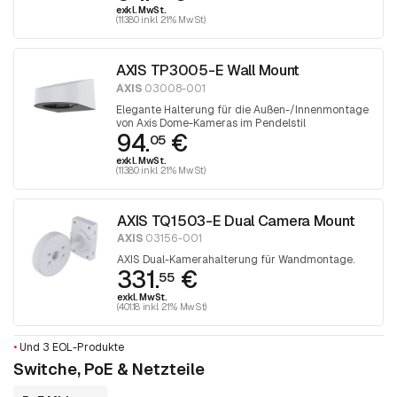
exkl. MwSt.
(113.80 inkl. 21% MwSt)
AXIS TP3005-E Wall Mount
AXIS
03008-001
Elegante Halterung für die Außen-/Innenmontage
von Axis Dome-Kameras im Pendelstil
94.
€
05
exkl. MwSt.
(113.80 inkl. 21% MwSt)
AXIS TQ1503-E Dual Camera Mount
AXIS
03156-001
AXIS Dual-Kamerahalterung für Wandmontage.
331.
€
55
exkl. MwSt.
(401.18 inkl. 21% MwSt)
•
Und 3 EOL-Produkte
Switche, PoE & Netzteile