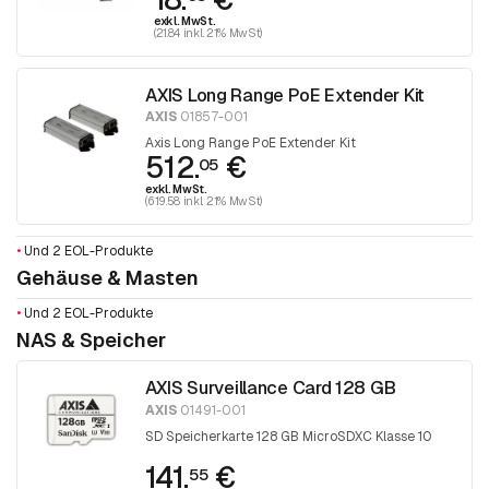
exkl. MwSt.
(21.84 inkl. 21% MwSt)
AXIS Long Range PoE Extender Kit
AXIS
01857-001
Axis Long Range PoE Extender Kit
512.
€
05
exkl. MwSt.
(619.58 inkl. 21% MwSt)
•
Und 2 EOL-Produkte
Gehäuse & Masten
•
Und 2 EOL-Produkte
NAS & Speicher
AXIS Surveillance Card 128 GB
AXIS
01491-001
SD Speicherkarte 128 GB MicroSDXC Klasse 10
141.
€
55