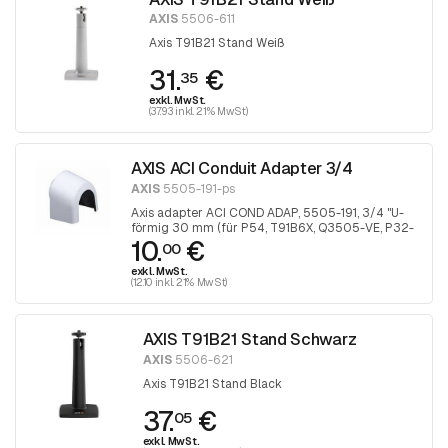
AXIS
5506-611
Axis T91B21 Stand Weiß
31.
€
35
exkl. MwSt.
(37.93 inkl. 21% MwSt)
AXIS ACI Conduit Adapter 3/4
AXIS
5505-191-ps
Axis adapter ACI COND ADAP, 5505-191, 3/4 "U-
förmig 30 mm (für P54, T91B6X, Q3505-VE, P32-
10.
€
VE), 1 Stück
00
exkl. MwSt.
(12.10 inkl. 21% MwSt)
AXIS T91B21 Stand Schwarz
AXIS
5506-621
Axis T91B21 Stand Black
37.
€
05
exkl. MwSt.