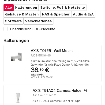
Alle
Halterungen
Switche, PoE & Netzteile
Gehäuse & Masten
NAS & Speicher
Audio & E/A
Software
Verschiedenes
Einschließlich EOL-Produkte
Halterungen
AXIS T91E61 Wall Mount
AXIS
5506-481
Aluminium-Wandhalterung mit 1,5-Zoll-NPS-
Gewinde für Axis Fixed Dome-Anhängerkits.
38.
€
95
exkl. MwSt.
(47.13 inkl. 21% MwSt)
AXIS T91A04 Camera Holder ¾
AXIS
Ax5017-041
Axis T91A04 Camera Holder ¾" Nps