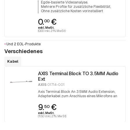
bewegen
Egde-basierte Videoanalyse
Mehrere Profile für zusätzliche Flexibilität
Ohne zusätzliche Kosten vorinstalliert
0.
€
00
exkl. MwSt.
(0.00 inkl. 21% MwSt)
•
Und 2 EOL-Produkte
Verschiedenes
Kabel
AXIS Terminal Block TO 3.5MM Audio
Ext
AXIS
01714-001
Axis Terminal Block An 3.5MM Audio Extension,
Adapterkabel zum Anschluss eines Mikrofons an
unter anderen eine P32xx-LV (-LVE) Kamera.
9.
€
50
exkl. MwSt.
(11.50 inkl. 21% MwSt)