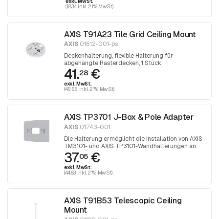
exkl. MwSt.
(18.34 inkl. 21% MwSt)
AXIS T91A23 Tile Grid Ceiling Mount
AXIS
01612-001-ps
Deckenhalterung, flexible Halterung für
abgehängte Rasterdecken, 1 Stück
41.
€
28
exkl. MwSt.
(49.95 inkl. 21% MwSt)
AXIS TP3701 J-Box & Pole Adapter
AXIS
01743-001
Die Halterung ermöglicht die Installation von AXIS
TM3101- und AXIS TP3101-Wandhalterungen an
37.
€
Anschlusskästen oder Masten in Innenräumen.
05
exkl. MwSt.
(44.83 inkl. 21% MwSt)
AXIS T91B53 Telescopic Ceiling
Mount