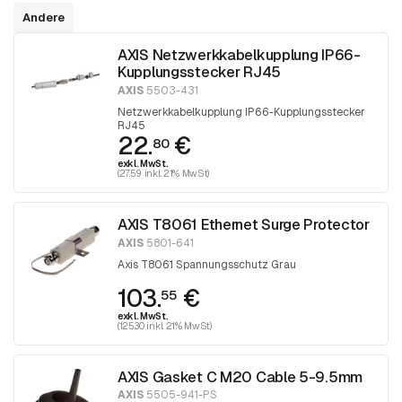
Andere
AXIS Netzwerkkabelkupplung IP66-
Kupplungsstecker RJ45
AXIS
5503-431
Netzwerkkabelkupplung IP66-Kupplungsstecker
RJ45
22.
€
80
exkl. MwSt.
(27.59 inkl. 21% MwSt)
AXIS T8061 Ethernet Surge Protector
AXIS
5801-641
Axis T8061 Spannungsschutz Grau
103.
€
55
exkl. MwSt.
(125.30 inkl. 21% MwSt)
AXIS Gasket C M20 Cable 5-9.5mm
AXIS
5505-941-PS