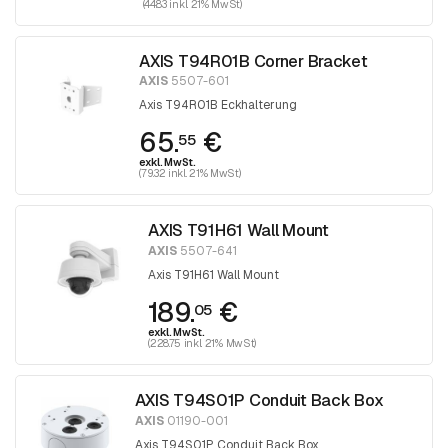
(44.83 inkl. 21% MwSt)
AXIS T94R01B Corner Bracket
AXIS
5507-601
Axis T94R01B Eckhalterung
65.
€
55
exkl. MwSt.
(79.32 inkl. 21% MwSt)
AXIS T91H61 Wall Mount
AXIS
5507-641
Axis T91H61 Wall Mount
189.
€
05
exkl. MwSt.
(228.75 inkl. 21% MwSt)
AXIS T94S01P Conduit Back Box
AXIS
01190-001
Axis T94S01P Conduit Back Box