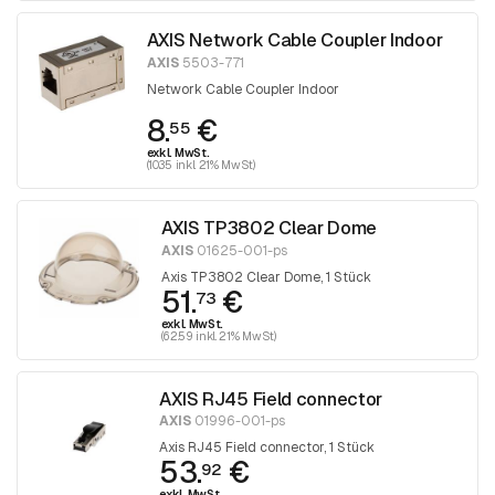
AXIS Network Cable Coupler Indoor
AXIS
5503-771
Network Cable Coupler Indoor
8.
€
55
exkl. MwSt.
(10.35 inkl. 21% MwSt)
AXIS TP3802 Clear Dome
AXIS
01625-001-ps
Axis TP3802 Clear Dome, 1 Stück
51.
€
73
exkl. MwSt.
(62.59 inkl. 21% MwSt)
AXIS RJ45 Field connector
AXIS
01996-001-ps
Axis RJ45 Field connector, 1 Stück
53.
€
92
exkl. MwSt.