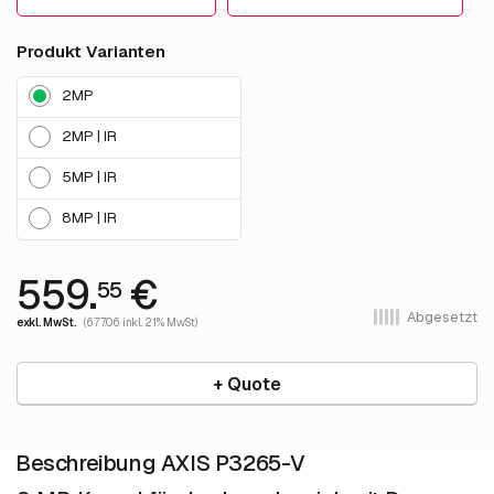
Produkt Varianten
2MP
2MP | IR
5MP | IR
8MP | IR
559.
€
55
Abgesetzt
exkl. MwSt.
(677.06 inkl. 21% MwSt)
+ Quote
Beschreibung AXIS P3265-V