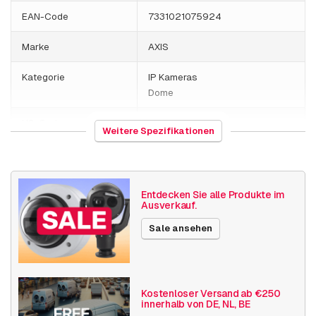
EAN-Code
7331021075924
Marke
AXIS
Kategorie
IP Kameras
Dome
HS-Code
852589
Weitere Spezifikationen
Herkunftsland
Polen
Gewicht
940 Gramm
Entdecken Sie alle Produkte im
Ausverkauf.
Größe (lxbxh)
160 x 160 x 130 millimeters
Sale ansehen
Kamera Eigenschaften
Indoor Kamera
Vandalismusgeschützt
Basis Funktionalität
Tag- und Nacht-Funktion
Kostenloser Versand ab €250
innerhalb von DE, NL, BE
Lokaler Speicher