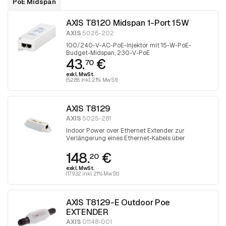
PoE Midspan
AXIS T8120 Midspan 1-Port 15W
AXIS
5026-202
100/240-V-AC-PoE-Injektor mit 15-W-PoE-
Budget-Midspan, 230-V-PoE
43.
€
70
exkl. MwSt.
(52.88 inkl. 21% MwSt)
AXIS T8129
AXIS
5025-281
Indoor Power over Ethernet Extender zur
Verlängerung eines Ethernet-Kabels über
Entfernungen von mehr als 100 Metern
148.
€
20
exkl. MwSt.
(179.32 inkl. 21% MwSt)
AXIS T8129-E Outdoor Poe
EXTENDER
AXIS
01148-001