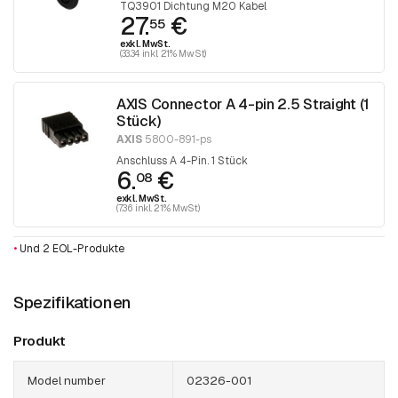
TQ3901 Dichtung M20 Kabel
27.
€
55
exkl. MwSt.
(33.34 inkl. 21% MwSt)
AXIS Connector A 4-pin 2.5 Straight (1
Stück)
AXIS
5800-891-ps
Anschluss A 4-Pin. 1 Stück
6.
€
08
exkl. MwSt.
(7.36 inkl. 21% MwSt)
•
Und 2 EOL-Produkte
Spezifikationen
Produkt
Model number
02326-001