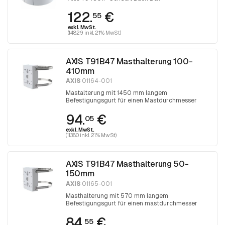
122.
€
55
exkl. MwSt.
(148.29 inkl. 21% MwSt)
AXIS T91B47 Masthalterung 100-
410mm
AXIS
01164-001
Mastalterung mit 1450 mm langem
Befestigungsgurt für einen Mastdurchmesser
zwischen 100 und 410 mm. Der Gurt wird mit
94.
€
einem Torx 30-Schraubendreher festgezogen
05
exkl. MwSt.
(113.80 inkl. 21% MwSt)
AXIS T91B47 Masthalterung 50-
150mm
AXIS
01165-001
Masthalterung mit 570 mm langem
Befestigungsgurt für einen mastdurchmesser
zwischen 50 und 150 mm. Der Gurt wird mit
84.
€
einem Torx 30-Schraubendreher festgezogen
55