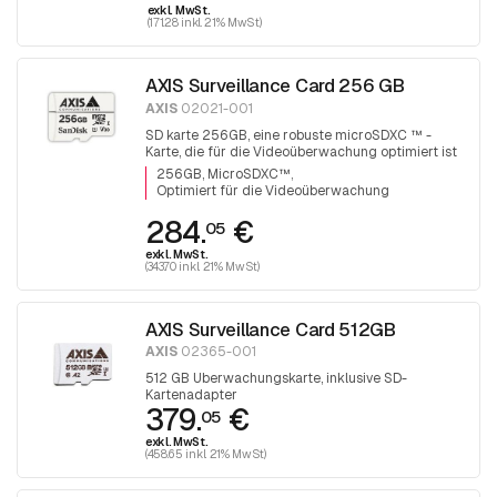
exkl. MwSt.
(171.28 inkl. 21% MwSt)
AXIS Surveillance Card 256 GB
AXIS
02021-001
SD karte 256GB, eine robuste microSDXC ™ -
Karte, die für die Videoüberwachung optimiert ist
256GB, MicroSDXC™
Optimiert für die Videoüberwachung
284.
€
05
exkl. MwSt.
(343.70 inkl. 21% MwSt)
AXIS Surveillance Card 512GB
AXIS
02365-001
512 GB Überwachungskarte, inklusive SD-
Kartenadapter
379.
€
05
exkl. MwSt.
(458.65 inkl. 21% MwSt)