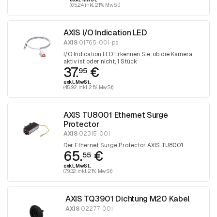
(65.24 inkl. 21% MwSt)
AXIS I/O Indication LED
AXIS
01765-001-ps
I/O Indication LED Erkennen Sie, ob die Kamera
aktiv ist oder nicht, 1 Stück
37.
€
95
exkl. MwSt.
(45.92 inkl. 21% MwSt)
AXIS TU8001 Ethernet Surge
Protector
AXIS
02315-001
Der Ethernet Surge Protector AXIS TU8001
65.
€
55
exkl. MwSt.
(79.32 inkl. 21% MwSt)
AXIS TQ3901 Dichtung M20 Kabel
AXIS
02277-001