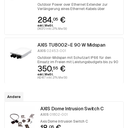
Outdoor Power over Ethernet Extender zur
Verlängerung eines Ethernet-Kabels über
Entfernungen von mehr als 100 Metern
284.
€
05
exkl. MwSt.
(343.70 inkl. 21% MwSt)
AXIS TU8002–E 90 W Midspan
AXIS
02453-001
Outdoor-Midspan mit Schutzart IP66 für den
Einsatz im Freien mit Leistungsbudgets bis zu 90
350.
€
W.
55
exkl. MwSt.
(424.17 inkl. 21% MwSt)
Andere
AXIS Dome Intrusion Switch C
AXIS
01802-001
Axis Dome Intrusion Switch C
18.
€
05