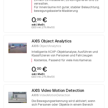
Einfach zu installieren, zu konfigurieren und zu
verwalten
Für Innenräume mit guter, stabiler Beleuchtung
bewegungsbasierte Maskierung
0.
€
00
exkl. MwSt.
(0.00 inkl. 21% MwSt)
AXIS Object Analytics
AXIS
ObjectAnalytics
Intelligente ACAP-Objektanalyse, Ausführen und
Klassifizieren von Personen und Fahrzeugen
Kostenlos
Passend für viele Axis Kameras
0.
€
00
exkl. MwSt.
(0.00 inkl. 21% MwSt)
AXIS Video Motion Detection
AXIS
VideoMotionDetection
Die Bewegungserkennung wird aktiviert, wenn
sich Personen oder Objekte in einem Bereich