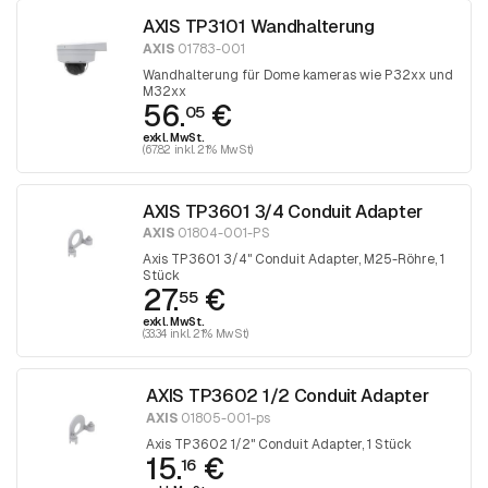
AXIS TP3101 Wandhalterung
AXIS
01783-001
Wandhalterung für Dome kameras wie P32xx und
M32xx
56.
€
05
exkl. MwSt.
(67.82 inkl. 21% MwSt)
AXIS TP3601 3/4 Conduit Adapter
AXIS
01804-001-PS
Axis TP3601 3/4" Conduit Adapter, M25-Röhre, 1
Stück
27.
€
55
exkl. MwSt.
(33.34 inkl. 21% MwSt)
AXIS TP3602 1/2 Conduit Adapter
AXIS
01805-001-ps
Axis TP3602 1/2" Conduit Adapter, 1 Stück
15.
€
16