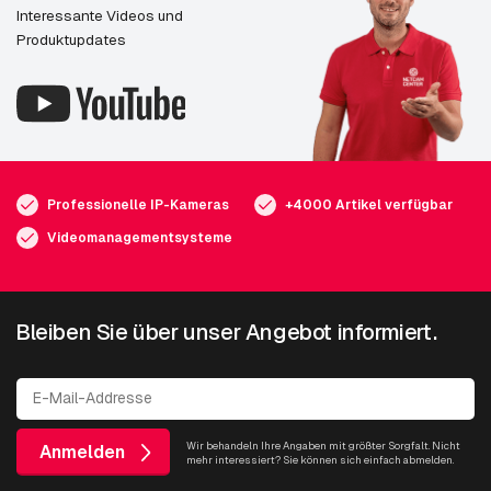
Interessante Videos und
Produktupdates
Professionelle IP-Kameras
+4000 Artikel verfügbar
Videomanagementsysteme
Bleiben Sie über unser Angebot informiert.
Wir behandeln Ihre Angaben mit größter Sorgfalt. Nicht
Anmelden
mehr interessiert? Sie können sich einfach abmelden.