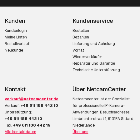
Kunden
Kundenservice
Kundenlogin
Bestellen
Meine Listen
Bezahlen
Bestellverlauf
Lieferung und Abholung
Neukunde
Vorrat
Wiederverkäufer
Reparatur und Garantie
Technische Unterstützung
Kontakt
Über NetcamCenter
verkauf@netcamcenter.de
Netcamcenter ist der Spezialist
Verkauf:
+49 611 188 442 10
für professionelle IP-Kamera-
Unterstützung:
Anwendungen. Besuchsadresse:
+49 611 188 442 10
Limbrichterstraat 1, 6131EA Sittard,
Fax:
+49 611 188 442 19
Niederlande.
Alle Kontaktdaten
Über uns