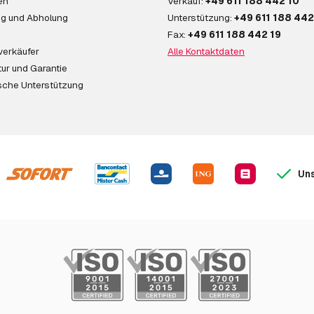
en
Verkauf:
+49 611 188 442 10
ng und Abholung
Unterstützung:
+49 611 188 442
Fax:
+49 611 188 442 19
verkäufer
Alle Kontaktdaten
ur und Garantie
sche Unterstützung
Uns