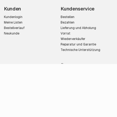
Kunden
Kundenservice
Kundenlogin
Bestellen
Meine Listen
Bezahlen
Bestellverlauf
Lieferung und Abholung
Neukunde
Vorrat
Wiederverkäufer
Reparatur und Garantie
Technische Unterstützung
Kontakt
Über NetcamCenter
verkauf@netcamcenter.de
Netcamcenter ist der Spezialist
Verkauf:
+49 611 188 442 10
für professionelle IP-Kamera-
Unterstützung:
Anwendungen. Besuchsadresse:
+49 611 188 442 10
Limbrichterstraat 1, 6131EA Sittard,
Fax:
+49 611 188 442 19
Niederlande.
Alle Kontaktdaten
Über uns