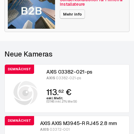
Installateure
Mehr info
Neue Kameras
DEMNÄCHST
AXIS 03382-021-ps
AXIS
03382-021-ps
113.
€
62
exkl. MwSt.
(137.48 inkl. 21% MwSt)
DEMNÄCHST
AXIS AXIS M3945-R RJ45 2.8 mm
AXIS
03372-001