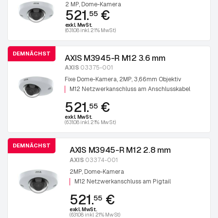
2 MP, Dome-Kamera
521.
€
55
exkl. MwSt.
(631.08 inkl. 21% MwSt)
DEMNÄCHST
AXIS M3945-R M12 3.6 mm
AXIS
03375-001
Fixe Dome-Kamera, 2MP, 3,66mm Objektiv
M12 Netzwerkanschluss am Anschlusskabel
521.
€
55
exkl. MwSt.
(631.08 inkl. 21% MwSt)
DEMNÄCHST
AXIS M3945-R M12 2.8 mm
AXIS
03374-001
2MP, Dome-Kamera
M12 Netzwerkanschluss am Pigtail
521.
€
55
exkl. MwSt.
(631.08 inkl. 21% MwSt)