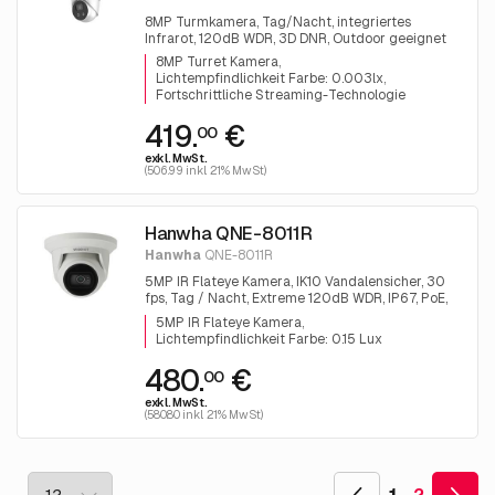
8MP Turmkamera, Tag/Nacht, integriertes
Infrarot, 120dB WDR, 3D DNR, Outdoor geeignet
Outdoor
8MP Turret Kamera
Lichtempfindlichkeit Farbe: 0.003lx
Fortschrittliche Streaming-Technologie
419.
€
00
exkl. MwSt.
(506.99 inkl. 21% MwSt)
Hanwha QNE-8011R
Hanwha
QNE-8011R
5MP IR Flateye Kamera, IK10 Vandalensicher, 30
fps, Tag / Nacht, Extreme 120dB WDR, IP67, PoE,
2,8 mm festes Objektiv
5MP IR Flateye Kamera
Lichtempfindlichkeit Farbe: 0.15 Lux
480.
€
00
exkl. MwSt.
(580.80 inkl. 21% MwSt)