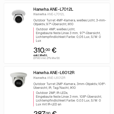
Hanwha ANE-L7012L
Hanwha
ANE-L7012L
Outdoor Turret 4MP-Kamera, weißes Licht, 3-mm-
Objektiv, 97°-Übersicht, IK10
Outdoor 4MP, weißes Licht
Eingebaute feste Linse 3 mm
97°-Übersicht
Lichtempfindlichkeit Farbe: 0,05 Lux, S/W: 0
Lux
310.
€
00
exkl. MwSt.
(375.10 inkl. 21% MwSt)
Hanwha ANE-L6012R
Hanwha
ANE-L6012R
Outdoor Turret 2MP-Kamera, 3mm-Objektiv, 108°-
Übersicht, IR, Tag/Nacht, IK10
Outdoor 2MP, IR-LEDs
Eingebaute feste Linse 3 mm
108°-Übersicht
Lichtempfindlichkeit Farbe: 0,03 Lux, S/W: 0
Lux mit IR-LED an
287.
€
00