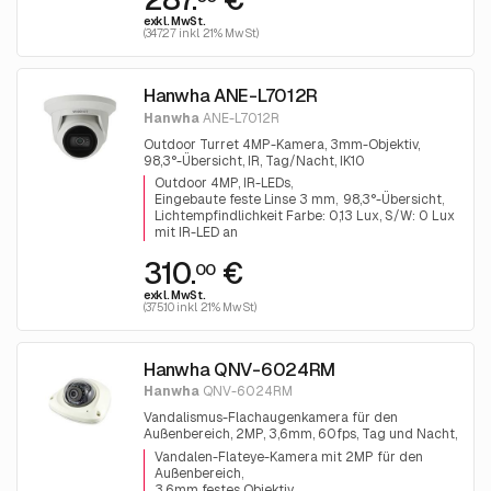
exkl. MwSt.
(347.27 inkl. 21% MwSt)
Hanwha ANE-L7012R
Hanwha
ANE-L7012R
Outdoor Turret 4MP-Kamera, 3mm-Objektiv,
98,3°-Übersicht, IR, Tag/Nacht, IK10
Outdoor 4MP, IR-LEDs
Eingebaute feste Linse 3 mm
98,3°-Übersicht
Lichtempfindlichkeit Farbe: 0,13 Lux, S/W: 0 Lux
mit IR-LED an
310.
€
00
exkl. MwSt.
(375.10 inkl. 21% MwSt)
Hanwha QNV-6024RM
Hanwha
QNV-6024RM
Vandalismus-Flachaugenkamera für den
Außenbereich, 2MP, 3,6mm, 60fps, Tag und Nacht,
120dB WDR, H.265
Vandalen-Flateye-Kamera mit 2MP für den
Außenbereich
3,6mm festes Objektiv