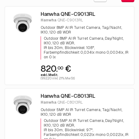
Hanwha QNE-C9013RL
Hanwha
QNE-C9013RL
Outdoor 8MP AI IR Turret Camera, Tag/Nacht,
IK10, 120 dB WDR
Outdoor 8MP AI IR Turret Camera, Day/Night,
IK10, 120 dB WDR
IR bis 30m
Blickwinkel: 108°
Farbempfindlichkeit 0,034lx mono 0,0034lx, IR
on 0 lx
820.
€
00
exkl. MwSt.
(992.20 inkl. 21% MwSt)
Hanwha QNE-C8013RL
Hanwha
QNE-C8013RL
Outdoor 5MP AI IR Turret Camera, Tag/Nacht,
IK10, 120 dB WDR
Outdoor 5MP AI IR Turret Camera, Day/Night,
IK10, 120 dB WDR
IR bis 30m
Blickwinkel: 97°
Farbempfindlichkeit 0,022lx mono 0,0022lx, IR