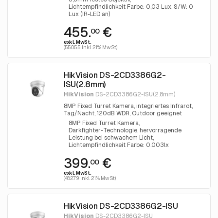
Lichtempfindlichkeit Farbe: 0,03 Lux, S/W: 0
Lux (IR-LED an)
455.
€
00
exkl. MwSt.
(550.55 inkl. 21% MwSt)
HikVision DS-2CD3386G2-
ISU(2.8mm)
HikVision
DS-2CD3386G2-ISU(2.8mm)
8MP Fixed Turret Kamera, integriertes Infrarot,
Tag/Nacht, 120dB WDR, Outdoor geeignet
8MP Fixed Turret Kamera
Darkfighter-Technologie, hervorragende
Leistung bei schwachem Licht
Lichtempfindlichkeit Farbe: 0.003lx
399.
€
00
exkl. MwSt.
(482.79 inkl. 21% MwSt)
HikVision DS-2CD3386G2-ISU
HikVision
DS-2CD3386G2-ISU