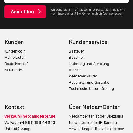
Wir behandeln Ihre Angaben mit größter Sorgfalt. Nicht
Anmelden
mehr interessiert? Sie können sich einfach abmelden.
Kunden
Kundenservice
Kundenlogin
Bestellen
Meine Listen
Bezahlen
Bestellverlauf
Lieferung und Abholung
Neukunde
Vorrat
Wiederverkäufer
Reparatur und Garantie
Technische Unterstützung
Kontakt
Über NetcamCenter
verkauf@netcamcenter.de
Netcamcenter ist der Spezialist
Verkauf:
+49 611 188 442 10
für professionelle IP-Kamera-
Unterstützung:
Anwendungen. Besuchsadresse: