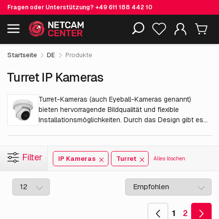
Fragen oder Unterstützung?
+49 611 188 442 10
Einschließlich EOL-Produkte
Startseite
DE
Produkte
Turret IP Kameras
Turret-Kameras (auch Eyeball-Kameras genannt)
bieten hervorragende Bildqualität und flexible
Installationsmöglichkeiten. Durch das Design gibt es
keine störenden IR-Reflexionen – ideal für Nachtsicht
und Sicherheitsanwendungen drinnen wie draußen.
Filter
IP Kameras
Turret
Alles löschen
1
2