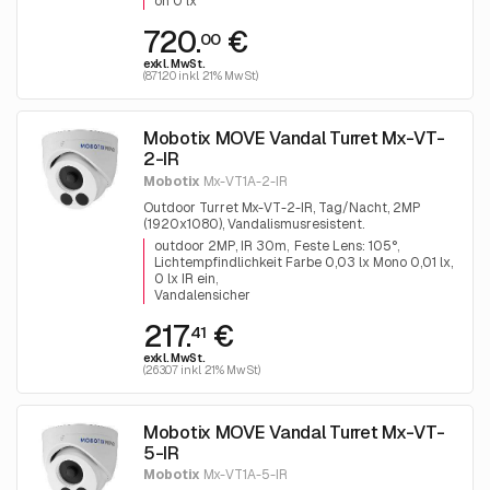
on 0 lx
720.
€
00
exkl. MwSt.
(871.20 inkl. 21% MwSt)
Mobotix MOVE Vandal Turret Mx-VT-
2-IR
Mobotix
Mx-VT1A-2-IR
Outdoor Turret Mx-VT-2-IR, Tag/Nacht, 2MP
(1920x1080), Vandalismusresistent.
outdoor 2MP, IR 30m
Feste Lens: 105°
Lichtempfindlichkeit Farbe 0,03 lx Mono 0,01 lx,
0 lx IR ein
Vandalensicher
217.
€
41
exkl. MwSt.
(263.07 inkl. 21% MwSt)
Mobotix MOVE Vandal Turret Mx-VT-
5-IR
Mobotix
Mx-VT1A-5-IR