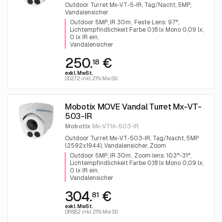
Outdoor Turret Mx-VT-5-IR, Tag/Nacht, 5MP,
Vandalensicher
Outdoor 5MP, IR 30m
Feste Lens: 97°
Lichtempfindlichkeit Farbe 0,18 lx Mono 0,09 lx,
0 lx IR ein
Vandalensicher
250.
€
18
exkl. MwSt.
(302.72 inkl. 21% MwSt)
Mobotix MOVE Vandal Turret Mx-VT-
503-IR
Mobotix
Mx-VT1A-503-IR
Outdoor Turret Mx-VT-503-IR, Tag/Nacht, 5MP
(2592x1944), Vandalensicher, Zoom
Outdoor 5MP, IR 30m
Zoom lens: 103°-31°
Lichtempfindlichkeit Farbe 0,18 lx Mono 0,09 lx,
0 lx IR ein
Vandalensicher
304.
€
81
exkl. MwSt.
(368.82 inkl. 21% MwSt)