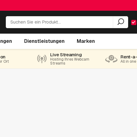
ungen
Dienstleistungen
Marken
Live Streaming
ion
Rent-a
Hosting Ihres Webcam
or Ort
All in on
Streams