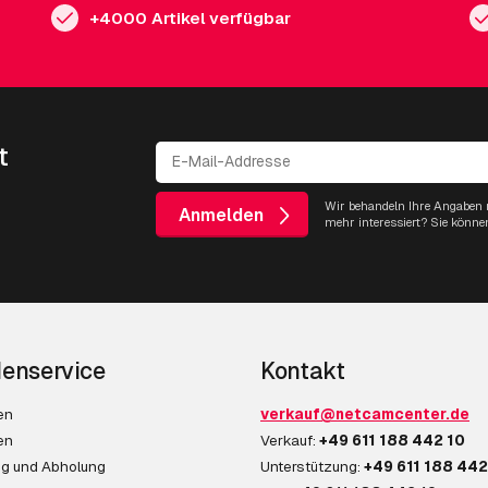
+4000 Artikel verfügbar
t
Wir behandeln Ihre Angaben m
Anmelden
mehr interessiert? Sie könne
enservice
Kontakt
en
verkauf@netcamcenter.de
en
Verkauf:
+49 611 188 442 10
ng und Abholung
Unterstützung:
+49 611 188 442