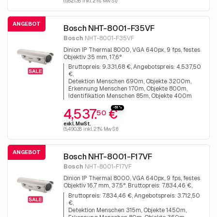
(6,821.38 inkl. 21% MwSt)
ANGEBOT
Bosch NHT-8001-F35VF
Bosch
NHT-8001-F35VF
Dinion IP Thermal 8000, VGA 640px, 9 fps, festes
Objektiv 35 mm, 17,6°
Bruttopreis: 9.331,68 €, Angebotspreis: 4.537,50
€
Detektion Menschen 690m, Objekte 3200m
Erkennung Menschen 170m, Objekte 800m
Identifikation Menschen 85m, Objekte 400m
-51%
4,537.
€
50
exkl. MwSt.
(5,490.38 inkl. 21% MwSt)
ANGEBOT
Bosch NHT-8001-F17VF
Bosch
NHT-8001-F17VF
Dinion IP Thermal 8000, VGA 640px, 9 fps, festes
Objektiv 16,7 mm, 37,5°. Bruttopreis: 7.834,46 €,
Angebotspreis: 3.712,50 €
Bruttopreis: 7.834,46 €, Angebotspreis: 3.712,50
€
Detektion Menschen 315m, Objekte 1450m