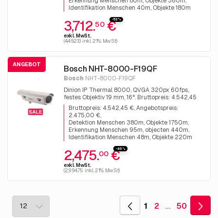
Erkennung Menschen 80m, Objekte 360m
Identifikation Menschen 40m, Objekte 180m
-53%
3,712.
€
50
exkl. MwSt.
(4,492.13 inkl. 21% MwSt)
ANGEBOT
Bosch NHT-8000-F19QF
Bosch
NHT-8000-F19QF
Dinion IP Thermal 8000, QVGA 320px 60fps,
festes Objektiv 19 mm, 16°. Bruttopreis: 4.542,45
€, Angebotspreis: 2.475,00 €
Bruttopreis: 4.542,45 €, Angebotspreis:
2.475,00 €
Detektion Menschen 380m, Objekte 1750m
Erkennung Menschen 95m, objecten 440m
Identifikation Menschen 48m, Objekte 220m
-46%
2,475.
€
00
exkl. MwSt.
(2,994.75 inkl. 21% MwSt)
1
2
…
50