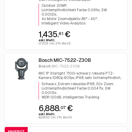
Outdoor 20MP
Lichtempfindlichkeit Farbe 0.091lx, SW
0.0012lx
4x Motor Zoomobjektiv 85° - 40°
Intelligent Video Analytics
1,435.
€
61
exkl. MwSt.
(1,737.09 inkl. 21% MwSt)
Bosch MIC-7522-Z30B
Bosch
MIC-7522-Z30B
MIC IP Starlight 7100i schwarz robuste PTZ-
Kamera 1080p 60fps, IP68, sehr lichtempfindlich,
intelligentes Tracking
Schwarz, Extrem robustes IP68, 30x Zoom
Lichtempfindlichkeit Farbe 0.0047lx, SW
0.0013lx
WDR 120dB, intelligentes Tracking
6,888.
€
07
exkl. MwSt.
(8,334.56 inkl. 21% MwSt)
ANGEBOT