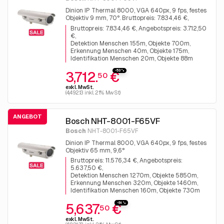
Dinion IP Thermal 8000, VGA 640px, 9 fps, festes
Objektiv 9 mm, 70°. Bruttopreis: 7.834,46 €,
Angebotspreis: 3.712,50 €
Bruttopreis: 7.834,46 €, Angebotspreis: 3.712,50
€
Detektion Menschen 155m, Objekte 700m
Erkennung Menschen 40m, Objekte 175m
Identifikation Menschen 20m, Objekte 88m
-53%
3,712.
€
50
exkl. MwSt.
(4,492.13 inkl. 21% MwSt)
ANGEBOT
Bosch NHT-8001-F65VF
Bosch
NHT-8001-F65VF
Dinion IP Thermal 8000, VGA 640px, 9 fps, festes
Objektiv 65 mm, 9,6°
Bruttopreis: 11.576,34 €, Angebotspreis:
5.637,50 €
Detektion Menschen 1270m, Objekte 5850m
Erkennung Menschen 320m, Objekte 1460m
Identifikation Menschen 160m, Objekte 730m
-51%
5,637.
€
50
exkl. MwSt.