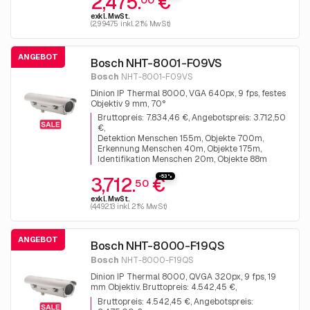
2,475.
€
exkl. MwSt.
(2,994.75 inkl. 21% MwSt)
ANGEBOT
Bosch NHT-8001-F09VS
Bosch
NHT-8001-F09VS
Dinion IP Thermal 8000, VGA 640px, 9 fps, festes
Objektiv 9 mm, 70°
Bruttopreis: 7.834,46 €, Angebotspreis: 3.712,50
€
Detektion Menschen 155m, Objekte 700m
Erkennung Menschen 40m, Objekte 175m
Identifikation Menschen 20m, Objekte 88m
-53%
3,712.
€
50
exkl. MwSt.
(4,492.13 inkl. 21% MwSt)
ANGEBOT
Bosch NHT-8000-F19QS
Bosch
NHT-8000-F19QS
Dinion IP Thermal 8000, QVGA 320px, 9 fps, 19
mm Objektiv. Bruttopreis: 4.542,45 €,
Angebotspreis: 2.475,00 €
Bruttopreis: 4.542,45 €, Angebotspreis: