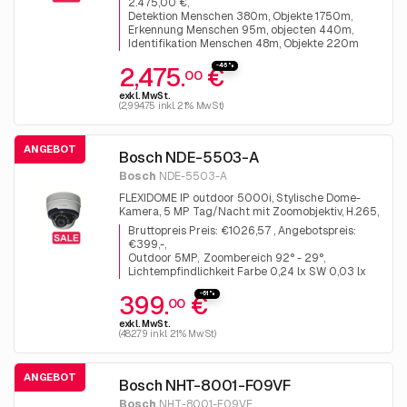
2.475,00 €
Detektion Menschen 380m, Objekte 1750m
Erkennung Menschen 95m, objecten 440m
Identifikation Menschen 48m, Objekte 220m
-46%
2,475.
€
00
exkl. MwSt.
(2,994.75 inkl. 21% MwSt)
ANGEBOT
Bosch NDE-5503-A
Bosch
NDE-5503-A
FLEXIDOME IP outdoor 5000i, Stylische Dome-
Kamera, 5 MP Tag/Nacht mit Zoomobjektiv, H.265,
Audio, I/O, IP66. Dieses Angebot ist aufgrund
Bruttopreis Preis: €1026,57 , Angebotspreis:
eines stornierten Projekts verfügbar. Bruttopreis
€399,-
Preis: €1026,57 , Angebotspreis: €399,-
Outdoor 5MP
Zoombereich 92° - 29°
Lichtempfindlichkeit Farbe 0,24 lx SW 0,03 lx
-61%
399.
€
00
exkl. MwSt.
(482.79 inkl. 21% MwSt)
ANGEBOT
Bosch NHT-8001-F09VF
Bosch
NHT-8001-F09VF