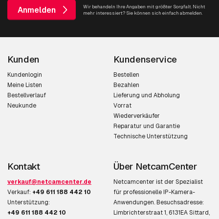
Wir behandeln Ihre Angaben mit größter Sorgfalt. Nicht
Anmelden
mehr interessiert? Sie können sich einfach abmelden.
Kunden
Kundenservice
Kundenlogin
Bestellen
Meine Listen
Bezahlen
Bestellverlauf
Lieferung und Abholung
Neukunde
Vorrat
Wiederverkäufer
Reparatur und Garantie
Technische Unterstützung
Kontakt
Über NetcamCenter
verkauf@netcamcenter.de
Netcamcenter ist der Spezialist
Verkauf:
+49 611 188 442 10
für professionelle IP-Kamera-
Unterstützung:
Anwendungen. Besuchsadresse:
+49 611 188 442 10
Limbrichterstraat 1, 6131EA Sittard,