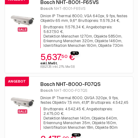
Bosch NHT-8001-F65VS
Bosch
NHT-8001-F65VS
Dinion IP Thermal 8000, VGA 640px, 9 fps, festes
Objektiv 65 mm, 9,6°. Bruttopreis: 11.576,34 €,
Angebotspreis: 5.637,50 €
Bruttopreis: 11.576,34 €, Angebotspreis:
5.637,50 €
Detektion Menschen 1270m, Objekte 5850m
Erkennung Menschen 320m, Objekte 1460m
Identifikation Menschen 160m, Objekte 730m
-51%
5,637.
€
50
exkl. MwSt.
(6,821.38 inkl. 21% MwSt)
ANGEBOT
Bosch NHT-8000-F07QS
Bosch
NHT-8000-F07QS
Dinion IP Thermal 8000, QVGA 320px, 9 fps,
festes Objektiv 7,5 mm, 41,8°. Bruttopreis: 4.542,45
€, Angebotspreis: 2.475,00 €
Bruttopreis: 4.542,45 €, Angebotspreis:
2.475,00 €
Detektion Menschen 140m, Objekte 640m
Erkennung Menschen 35m, Objekte 160m
Identifikation Menschen 18m, Objekte 80m
-46%
00