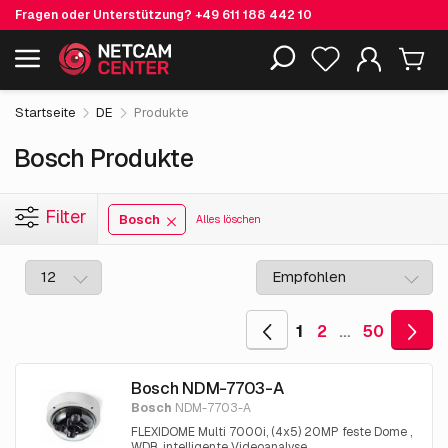
Fragen oder Unterstützung?
+49 611 188 442 10
Einschließlich EOL-Produkte
Startseite
DE
Produkte
Bosch Produkte
Filter
Bosch
Alles löschen
1
2
…
50
Bosch NDM-7703-A
Bosch
NDM-7703-A
FLEXIDOME Multi 7000i, (4x5) 20MP feste Dome ,
WDR, intelligente Videoanalyse