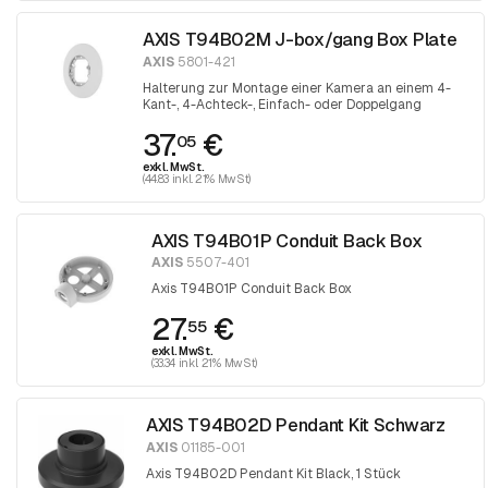
AXIS T94B02M J-box/gang Box Plate
AXIS
5801-421
Halterung zur Montage einer Kamera an einem 4-
Kant-, 4-Achteck-, Einfach- oder Doppelgang
37.
€
05
exkl. MwSt.
(44.83 inkl. 21% MwSt)
AXIS T94B01P Conduit Back Box
AXIS
5507-401
Axis T94B01P Conduit Back Box
27.
€
55
exkl. MwSt.
(33.34 inkl. 21% MwSt)
AXIS T94B02D Pendant Kit Schwarz
AXIS
01185-001
Axis T94B02D Pendant Kit Black, 1 Stück