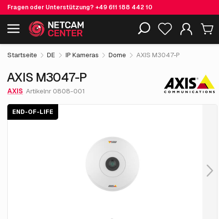
Fragen oder Unterstützung?
+49 611 188 442 10
445.
€
55
AXIS M3047-P
End-of-life
Einschließlich EOL-Produkte
exkl. MwSt.
Startseite
DE
IP Kameras
Dome
AXIS M3047-P
AXIS M3047-P
AXIS
Artikelnr 0808-001
END-OF-LIFE