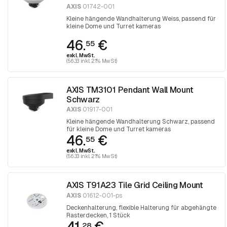
AXIS
01742-001
Kleine hängende Wandhalterung Weiss, passend für
kleine Dome und Turret kameras
46.
€
55
exkl. MwSt.
(56.33 inkl. 21% MwSt)
AXIS TM3101 Pendant Wall Mount
Schwarz
AXIS
01917-001
Kleine hängende Wandhalterung Schwarz, passend
für kleine Dome und Turret kameras
46.
€
55
exkl. MwSt.
(56.33 inkl. 21% MwSt)
AXIS T91A23 Tile Grid Ceiling Mount
AXIS
01612-001-ps
Deckenhalterung, flexible Halterung für abgehängte
Rasterdecken, 1 Stück
41.
€
28