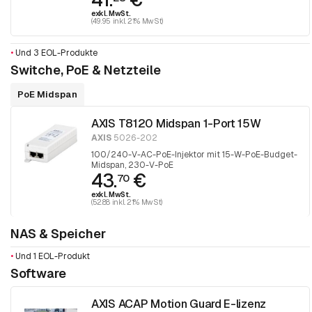
exkl. MwSt.
(49.95 inkl. 21% MwSt)
•
Und 3 EOL-Produkte
Switche, PoE & Netzteile
PoE Midspan
AXIS T8120 Midspan 1-Port 15W
AXIS
5026-202
100/240-V-AC-PoE-Injektor mit 15-W-PoE-Budget-
Midspan, 230-V-PoE
43.
€
70
exkl. MwSt.
(52.88 inkl. 21% MwSt)
NAS & Speicher
•
Und 1 EOL-Produkt
Software
AXIS ACAP Motion Guard E-lizenz