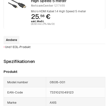
High Speed 5 meter
NetcamCenter
1217489
Micro HDMI Kabel 1.4 High Speed 5 meter
25.
€
56
exkl. MwSt.
(30.93 inkl. 21% MwSt)
Andere
•
Und 1 EOL-Produkt
Spezifikationen
Produkt
Model number
0808-001
EAN-Code
7331021049123
Marke
AXIS