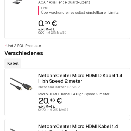
ACAP Axis Fence Guard-Lizenz
Frei
Überwachung eines selbst einstellbaren Limits
0.
€
00
exkl. MwSt.
(0.00 inkl. 21% MwSt)
•
Und 2 EOL-Produkte
Verschiedenes
Kabel
NetcamCenter Micro HDMI D Kabel 1.4
High Speed 2 meter
NetcamCenter
1135122
Micro HDMI D Kabel 1.4 High Speed 2 meter
20.
€
43
exkl. MwSt.
(24.72 inkl. 21% MwSt)
NetcamCenter Micro HDMI Kabel 1.4