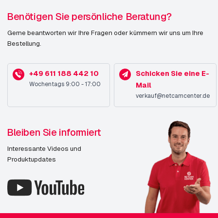
Portugiesisch, Russisch
Benötigen Sie persönliche Beratung?
Zertifizierung
EN 55024, EN 55032 A, EN 61000-
Gerne beantworten wir Ihre Fragen oder kümmern wir uns um Ihre
6-1, EN 61000-6-2, FCC 15 B A,
Bestellung.
ICES-003 A, VCCI A, RCM AS/NZS
CISPR 22 A, KCC KN32 A, KN35,
IEC/EN/UL 62368-1, IEC 60068-2-
+49 611 188 442 10
Schicken Sie eine E-
1, IEC 60068-2-2, IEC 60068-2-6,
Wochentags 9:00 - 17:00
Mail
IEC 60068-2-14, IEC 60068-2-27,
verkauf@netcamcenter.de
IEC 60068-2-78
Design
Bleiben Sie informiert
Formfaktor
Kuppel
Interessante Videos und
Produktupdates
Befestigungstyp
Zimmerdecke
Produktfarbe
Weiß
Gehäusematerial
Aluminium, Kunststoff