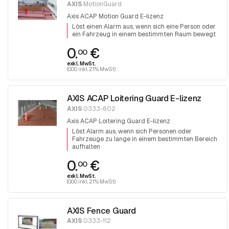
AXIS
MotionGuard
Axis ACAP Motion Guard E-lizenz
Löst einen Alarm aus, wenn sich eine Person oder
ein Fahrzeug in einem bestimmten Raum bewegt
0.
€
00
exkl. MwSt.
(0.00 inkl. 21% MwSt)
AXIS ACAP Loitering Guard E-lizenz
AXIS
0333-602
Axis ACAP Loitering Guard E-lizenz
Löst Alarm aus, wenn sich Personen oder
Fahrzeuge zu lange in einem bestimmten Bereich
aufhalten
0.
€
00
exkl. MwSt.
(0.00 inkl. 21% MwSt)
AXIS Fence Guard
AXIS
0333-112