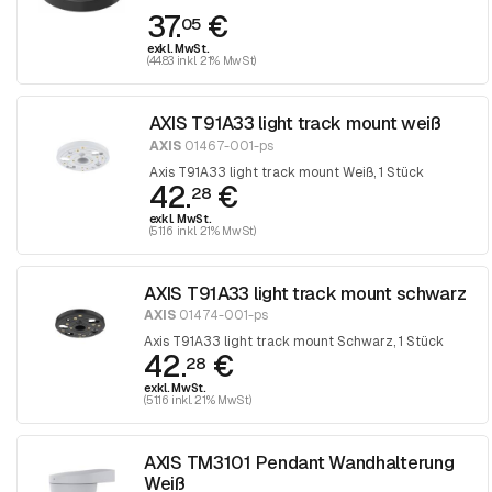
37.
€
05
exkl. MwSt.
(44.83 inkl. 21% MwSt)
AXIS T91A33 light track mount weiß
AXIS
01467-001-ps
Axis T91A33 light track mount Weiß, 1 Stück
42.
€
28
exkl. MwSt.
(51.16 inkl. 21% MwSt)
AXIS T91A33 light track mount schwarz
AXIS
01474-001-ps
Axis T91A33 light track mount Schwarz, 1 Stück
42.
€
28
exkl. MwSt.
(51.16 inkl. 21% MwSt)
AXIS TM3101 Pendant Wandhalterung
Weiß