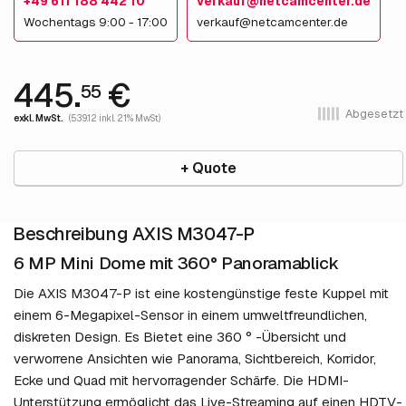
+49 611 188 442 10
verkauf@netcamcenter.de
Wochentags 9:00 - 17:00
verkauf@netcamcenter.de
445.
€
55
Abgesetzt
exkl. MwSt.
(539.12 inkl. 21% MwSt)
+ Quote
Beschreibung AXIS M3047-P
6 MP Mini Dome mit 360° Panoramablick
Die AXIS M3047-P ist eine kostengünstige feste Kuppel mit
einem 6-Megapixel-Sensor in einem umweltfreundlichen,
diskreten Design. Es Bietet eine 360 ​​° -Übersicht und
verworrene Ansichten wie Panorama, Sichtbereich, Korridor,
Ecke und Quad mit hervorragender Schärfe. Die HDMI-
Unterstützung ermöglicht das Live-Streaming auf einen HDTV-