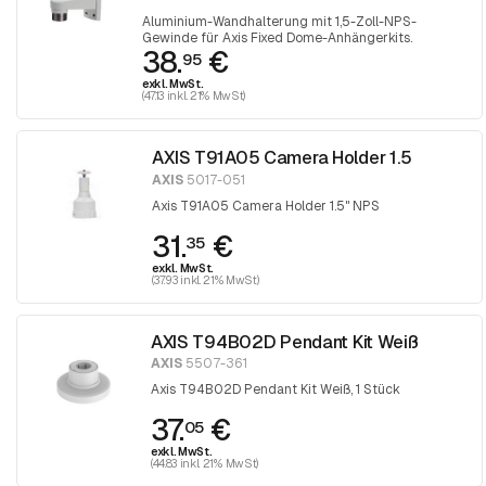
Aluminium-Wandhalterung mit 1,5-Zoll-NPS-
Gewinde für Axis Fixed Dome-Anhängerkits.
38.
€
95
exkl. MwSt.
(47.13 inkl. 21% MwSt)
AXIS T91A05 Camera Holder 1.5
AXIS
5017-051
Axis T91A05 Camera Holder 1.5" NPS
31.
€
35
exkl. MwSt.
(37.93 inkl. 21% MwSt)
AXIS T94B02D Pendant Kit Weiß
AXIS
5507-361
Axis T94B02D Pendant Kit Weiß, 1 Stück
37.
€
05
exkl. MwSt.
(44.83 inkl. 21% MwSt)