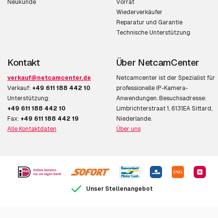
Neukunde
Vorrat
CCD-Sensorgröße
25,4 / 8 mm (1 / 8 Zoll)
Wiederverkäufer
Reparatur und Garantie
Vollbildverfahren
Ja
Technische Unterstützung
Linsensystem
Kontakt
Über NetcamCenter
Anzahl der Linsen
1
verkauf@netcamcenter.de
Netcamcenter ist der Spezialist für
Verkauf:
+49 611 188 442 10
professionelle IP-Kamera-
Maximale
2,8
Unterstützung:
Anwendungen. Besuchsadresse:
Blendenzahl
+49 611 188 442 10
Limbrichterstraat 1, 6131EA Sittard,
Fax:
+49 611 188 442 19
Niederlande.
Alle Kontaktdaten
Über uns
Video
Maximale Auflösung
2048 x 2048 Pixel
Megapixel insgesamt
6 MP
Unser Stellenangebot
Videokompressionsformate
H.264,M-JPEG
Unterstützte Grafik-
480 x 360,1920 x 1440,2304