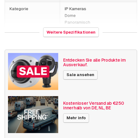
Kategorie
IP Kameras
Dome
Panoramisch
Weitere Spezifikationen
Gewicht
1000 Gramm
Kamera Eigenschaften
Indoor Kamera
Entdecken Sie alle Produkte im
Basis Funktionalität
Lokaler Speicher
Ausverkauf.
Sale ansehen
Auflösung
5MP - 7MP
Axis Serien
M30
Power over Ethernet
15W
Kostenloser Versand ab €250
innerhalb von DE, NL, BE
Maximaler Blickwinkel
180° - 360°
Mehr info
Veröffentlichungsdatum
18.07.2019