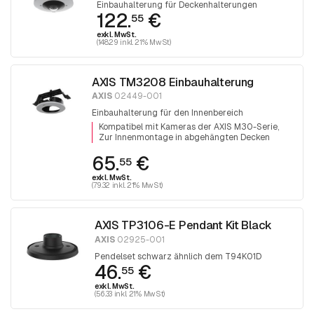
Einbauhalterung für Deckenhalterungen
122.
€
55
exkl. MwSt.
(148.29 inkl. 21% MwSt)
AXIS TM3208 Einbauhalterung
AXIS
02449-001
Einbauhalterung für den Innenbereich
Kompatibel mit Kameras der AXIS M30-Serie
Zur Innenmontage in abgehängten Decken
65.
€
55
exkl. MwSt.
(79.32 inkl. 21% MwSt)
AXIS TP3106-E Pendant Kit Black
AXIS
02925-001
Pendelset schwarz ähnlich dem T94K01D
46.
€
55
exkl. MwSt.
(56.33 inkl. 21% MwSt)