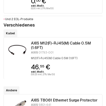
0.
€
00
exkl. MwSt.
(0.00 inkl. 21% MwSt)
•
Und 2 EOL-Produkte
Verschiedenes
Kabel
AXIS M12(F)-RJ45(M) Cable 0.5M
(1.6FT)
AXIS
01793-001
M12(F)-RJ45(M) Cable 0.5M (1.6FT)
46.
€
55
exkl. MwSt.
(56.33 inkl. 21% MwSt)
Andere
AXIS T8061 Ethernet Surge Protector
AXIS
5801-641