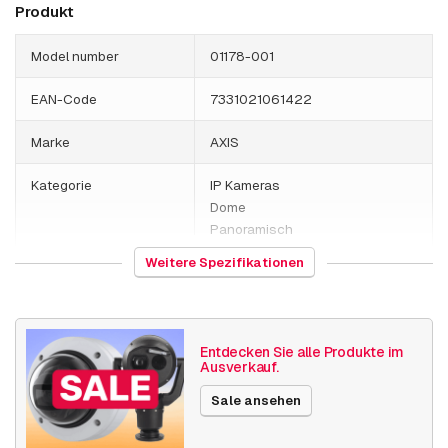
Produkt
Model number
01178-001
EAN-Code
7331021061422
Marke
AXIS
Kategorie
IP Kameras
Dome
Panoramisch
Weitere Spezifikationen
HS-Code
852589
Herkunftsland
Thailand
Entdecken Sie alle Produkte im
Gewicht
980 Gramm
Ausverkauf.
Sale ansehen
Größe (lxbxh)
175 x 175 x 90 millimeters
Kamera Eigenschaften
Outdoor Kamera