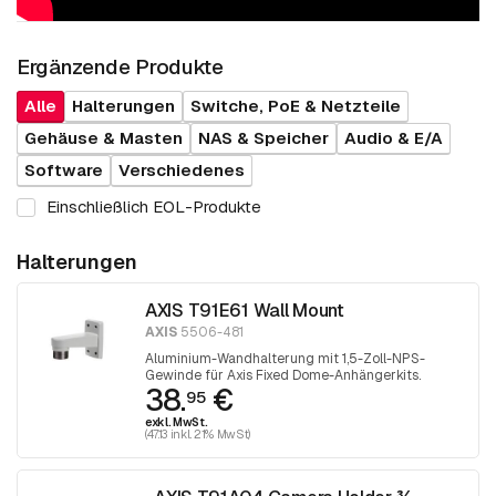
Ergänzende Produkte
Alle
Halterungen
Switche, PoE & Netzteile
Gehäuse & Masten
NAS & Speicher
Audio & E/A
Software
Verschiedenes
Einschließlich EOL-Produkte
Halterungen
AXIS T91E61 Wall Mount
AXIS
5506-481
Aluminium-Wandhalterung mit 1,5-Zoll-NPS-
Gewinde für Axis Fixed Dome-Anhängerkits.
38.
€
95
exkl. MwSt.
(47.13 inkl. 21% MwSt)