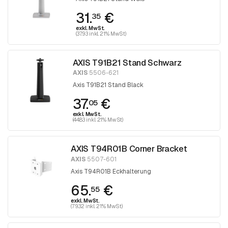
31.
€
35
exkl. MwSt.
(37.93 inkl. 21% MwSt)
AXIS T91B21 Stand Schwarz
AXIS
5506-621
Axis T91B21 Stand Black
37.
€
05
exkl. MwSt.
(44.83 inkl. 21% MwSt)
AXIS T94R01B Corner Bracket
AXIS
5507-601
Axis T94R01B Eckhalterung
65.
€
55
exkl. MwSt.
(79.32 inkl. 21% MwSt)