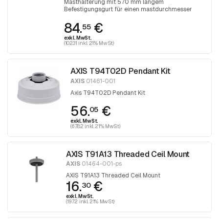
Masthalterung mit 570 mm langem
Befestigungsgurt für einen mastdurchmesser
zwischen 50 und 150 mm. Der Gurt wird mit
84.
€
einem Torx 30-Schraubendreher festgezogen
55
exkl. MwSt.
(102.31 inkl. 21% MwSt)
AXIS T94T02D Pendant Kit
AXIS
01461-001
Axis T94T02D Pendant Kit
56.
€
05
exkl. MwSt.
(67.82 inkl. 21% MwSt)
AXIS T91A13 Threaded Ceil Mount
AXIS
01464-001-ps
AXIS T91A13 Threaded Ceil Mount
16.
€
30
exkl. MwSt.
(19.72 inkl. 21% MwSt)