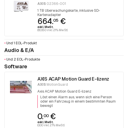
AXIS
02366-001
1 TB Überwachungskarte, inklusive SD-
Kartenadapter
664.
€
05
exkl. MwSt.
(803.50 inkl. 21% MwSt)
•
Und 1 EOL-Produkt
Audio & E/A
•
Und 2 EOL-Produkte
Software
AXIS ACAP Motion Guard E-lizenz
AXIS
MotionGuard
Axis ACAP Motion Guard E-lizenz
Löst einen Alarm aus, wenn sich eine Person
oder ein Fahrzeug in einem bestimmten Raum
bewegt
0.
€
00
exkl. MwSt.
(0.00 inkl. 21% MwSt)