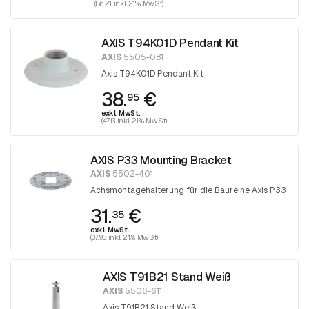
(86.21 inkl. 21% MwSt)
AXIS T94K01D Pendant Kit
AXIS
5505-081
Axis T94K01D Pendant Kit
38.
€
95
exkl. MwSt.
(47.13 inkl. 21% MwSt)
AXIS P33 Mounting Bracket
AXIS
5502-401
Achsmontagehalterung für die Baureihe Axis P33
31.
€
35
exkl. MwSt.
(37.93 inkl. 21% MwSt)
AXIS T91B21 Stand Weiß
AXIS
5506-611
Axis T91B21 Stand Weiß