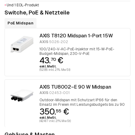
•
Und 1 EOL-Produkt
Switche, PoE & Netzteile
PoE Midspan
AXIS T8120 Midspan 1-Port 15W
AXIS
5026-202
100/240-V-AC-PoE-Injektor mit 15-W-PoE-
Budget-Midspan, 230-V-PoE
43.
€
70
exkl. MwSt.
(52.88 inkl. 21% MwSt)
AXIS TU8002–E 90 W Midspan
AXIS
02453-001
Outdoor-Midspan mit Schutzart IP66 für den
Einsatz im Freien mit Leistungsbudgets bis zu 90
350.
€
W.
55
exkl. MwSt.
(424.17 inkl. 21% MwSt)
Gehäuse & Masten