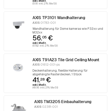
exkl. MwSt.
(51.16 inkl. 21% MwSt)
AXIS TP3101 Wandhalterung
AXIS
01783-001
Wandhalterung für Dome kameras wie P32xx und
M32xx
56.
€
05
exkl. MwSt.
(67.82 inkl. 21% MwSt)
AXIS T91A23 Tile Grid Ceiling Mount
AXIS
01612-001-ps
Deckenhalterung, flexible Halterung für
abgehängte Rasterdecken, 1 Stück
41.
€
28
exkl. MwSt.
(49.95 inkl. 21% MwSt)
AXIS TM3205 Einbauhalterung
AXIS
02381-001