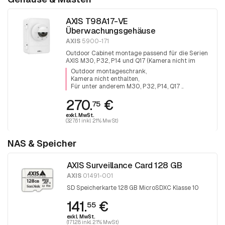
AXIS T98A17-VE
Überwachungsgehäuse
AXIS
5900-171
Outdoor Cabinet montage passend für die Serien
AXIS M30, P32, P14 und Q17 (Kamera nicht im
Lieferumfang enthalten).
Outdoor montageschrank
Kamera nicht enthalten
Für unter anderem M30, P32, P14, Q17 ..
270.
€
75
exkl. MwSt.
(327.61 inkl. 21% MwSt)
NAS & Speicher
AXIS Surveillance Card 128 GB
AXIS
01491-001
SD Speicherkarte 128 GB MicroSDXC Klasse 10
141.
€
55
exkl. MwSt.
(171.28 inkl. 21% MwSt)