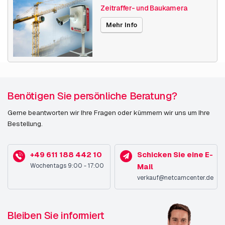
Zeitraffer- und Baukamera
Veröffentlichungsdatum
19.07.2019
Mehr Info
Leistung
Typ
IP-Sicherheitskamera
Unterstützung von
Innen & Außen
Positionierung
Benötigen Sie persönliche Beratung?
Gerne beantworten wir Ihre Fragen oder kümmern wir uns um Ihre
Übertragungstechnik
Verkabelt
Bestellung.
PTZ Kontrolle
Ja
(Pan/Tilt/Zoom)
+49 611 188 442 10
Schicken Sie eine E-
Wochentags 9:00 - 17:00
Mail
Wide Dynamic Range
Ja
verkauf@netcamcenter.de
(WDR)
Alarmeingabe/-
Ja
ausgabe
Bleiben Sie informiert