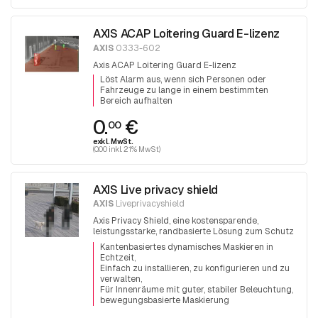
AXIS ACAP Loitering Guard E-lizenz
AXIS
0333-602
Axis ACAP Loitering Guard E-lizenz
Löst Alarm aus, wenn sich Personen oder
Fahrzeuge zu lange in einem bestimmten
Bereich aufhalten
0.
€
00
exkl. MwSt.
(0.00 inkl. 21% MwSt)
AXIS Live privacy shield
AXIS
Liveprivacyshield
Axis Privacy Shield, eine kostensparende,
leistungsstarke, randbasierte Lösung zum Schutz
der Privatsphäre.
Kantenbasiertes dynamisches Maskieren in
Echtzeit
Einfach zu installieren, zu konfigurieren und zu
verwalten
Für Innenräume mit guter, stabiler Beleuchtung
bewegungsbasierte Maskierung