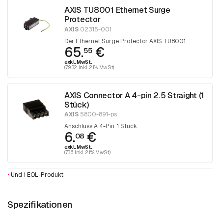
AXIS TU8001 Ethernet Surge
Protector
AXIS
02315-001
Der Ethernet Surge Protector AXIS TU8001
65.
€
55
exkl. MwSt.
(79.32 inkl. 21% MwSt)
AXIS Connector A 4-pin 2.5 Straight (1
Stück)
AXIS
5800-891-ps
Anschluss A 4-Pin. 1 Stück
6.
€
08
exkl. MwSt.
(7.36 inkl. 21% MwSt)
•
Und 1 EOL-Produkt
Spezifikationen