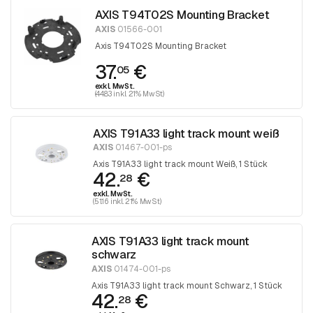
AXIS T94T02S Mounting Bracket
AXIS
01566-001
Axis T94T02S Mounting Bracket
37.
€
05
exkl. MwSt.
(44.83 inkl. 21% MwSt)
AXIS T91A33 light track mount weiß
AXIS
01467-001-ps
Axis T91A33 light track mount Weiß, 1 Stück
42.
€
28
exkl. MwSt.
(51.16 inkl. 21% MwSt)
AXIS T91A33 light track mount
schwarz
AXIS
01474-001-ps
Axis T91A33 light track mount Schwarz, 1 Stück
42.
€
28