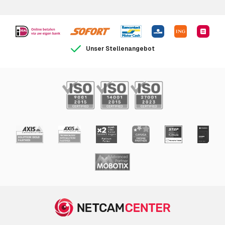
Blickwinkel,
181°
horizontal
Blickwinkel, vertikal
181°
Unser Stellenangebot
Weißabgleich
Ja
Kamera
1/22500 - 2 s
Verschlusszeit
Bildsensor
Sensor-Typ
CMOS
CCD-Sensorgröße
25,4 / 1,7 mm (1 / 1.7 Zoll)
Vollbildverfahren
Ja
Anzahl der effektiven
4000 x 3000 Pixel
Pixel (H x V)