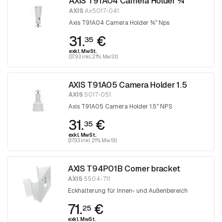
AXIS T91A04 Camera Holder ¾
AXIS
Ax5017-041
Axis T91A04 Camera Holder ¾" Nps
31.
€
35
exkl. MwSt.
(37.93 inkl. 21% MwSt)
AXIS T91A05 Camera Holder 1.5
AXIS
5017-051
Axis T91A05 Camera Holder 1.5" NPS
31.
€
35
exkl. MwSt.
(37.93 inkl. 21% MwSt)
AXIS T94P01B Corner bracket
AXIS
5504-711
Eckhalterung für Innen- und Außenbereich
71.
€
25
exkl. MwSt.