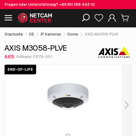
Fragen oder Unterstützung?
+49 611 188 442 10
873.
€
05
AXIS M3058-PLVE
End-of-life
Einschließlich EOL-Produkte
exkl. MwSt.
Startseite
DE
IP Kameras
Dome
AXIS M3058-PLVE
AXIS M3058-PLVE
AXIS
Artikelnr 01178-001
END-OF-LIFE