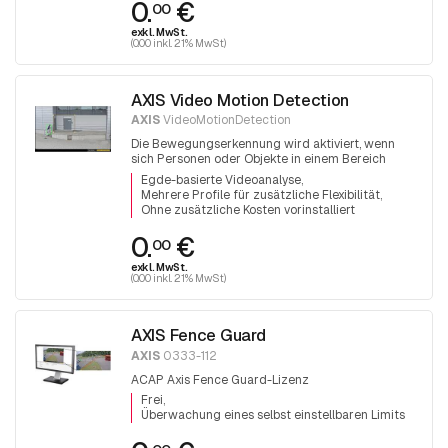
0.
€
00
exkl. MwSt.
(0.00 inkl. 21% MwSt)
AXIS Video Motion Detection
AXIS
VideoMotionDetection
Die Bewegungserkennung wird aktiviert, wenn
sich Personen oder Objekte in einem Bereich
bewegen
Egde-basierte Videoanalyse
Mehrere Profile für zusätzliche Flexibilität
Ohne zusätzliche Kosten vorinstalliert
0.
€
00
exkl. MwSt.
(0.00 inkl. 21% MwSt)
AXIS Fence Guard
AXIS
0333-112
ACAP Axis Fence Guard-Lizenz
Frei
Überwachung eines selbst einstellbaren Limits