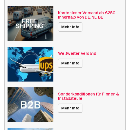
Integrierte IR-Beleuchtung
Vandalismusgeschützt
Kostenloser Versand ab €250
innerhalb von DE, NL, BE
Basis Funktionalität
Tag- und Nacht-Funktion
Mehr info
Lokaler Speicher
Auflösung
4K (8.3MP) oder höher
Weltweiter Versand
Axis Serien
M30
Mehr info
Power over Ethernet
15W
Maximaler Blickwinkel
180° - 360°
Videokompression
H264
Sonderkonditionen für Firmen &
Installateure
Verschiedenes
Ausverkauf
Mehr info
Branchen und
Einzelhandel
Anwendungen
Wohnhaus