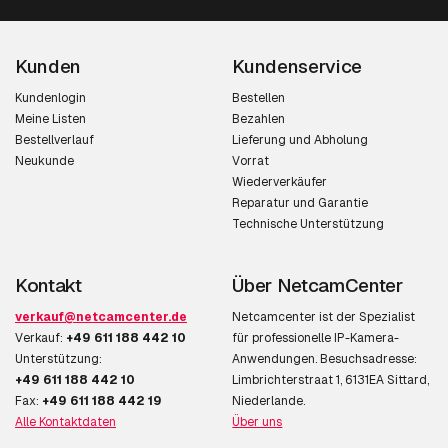
Befestigungstyp
Wand
Kunden
Kundenservice
Produktfarbe
Schwarz, Weiß
Kundenlogin
Bestellen
Meine Listen
Bezahlen
Gehäusematerial
Aluminium, Polycarbonat
Bestellverlauf
Lieferung und Abholung
Neukunde
Vorrat
Schutzfunktion
Vandalensicher
Wiederverkäufer
Reparatur und Garantie
Internationale
IP66
Technische Unterstützung
Schutzart (IP-Code)
IK-Kodex
IK10
Kontakt
Über NetcamCenter
verkauf@netcamcenter.de
Netcamcenter ist der Spezialist
Kamera
Verkauf:
+49 611 188 442 10
für professionelle IP-Kamera-
Unterstützung:
Anwendungen. Besuchsadresse:
Mindest Ablichtung
0,04 Lux
+49 611 188 442 10
Limbrichterstraat 1, 6131EA Sittard,
Fax:
+49 611 188 442 19
Niederlande.
Drehungswinkel
360°
Alle Kontaktdaten
Über uns