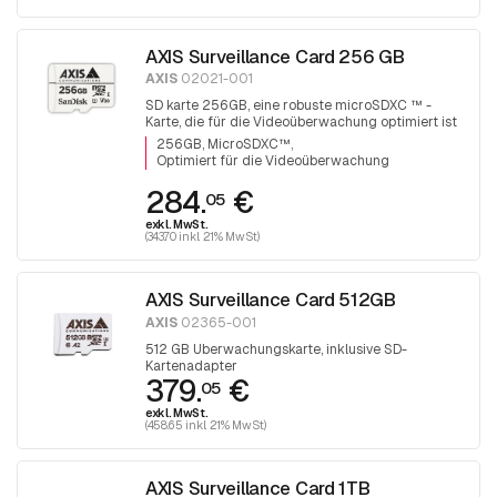
AXIS Surveillance Card 256 GB
AXIS
02021-001
SD karte 256GB, eine robuste microSDXC ™ -
Karte, die für die Videoüberwachung optimiert ist
256GB, MicroSDXC™
Optimiert für die Videoüberwachung
284.
€
05
exkl. MwSt.
(343.70 inkl. 21% MwSt)
AXIS Surveillance Card 512GB
AXIS
02365-001
512 GB Überwachungskarte, inklusive SD-
Kartenadapter
379.
€
05
exkl. MwSt.
(458.65 inkl. 21% MwSt)
AXIS Surveillance Card 1TB