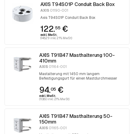
AXIS T94S01P Conduit Back Box
AXIS
01190-001
Axis T94S01P Conduit Back Box
122.
€
55
exkl. MwSt.
(148.29 inkl. 21% MwSt)
AXIS T91B47 Masthalterung 100-
410mm
AXIS
01164-001
Mastalterung mit 1450 mm langem
Befestigungsgurt für einen Mastdurchmesser
zwischen 100 und 410 mm. Der Gurt wird mit
94.
€
einem Torx 30-Schraubendreher festgezogen
05
exkl. MwSt.
(113.80 inkl. 21% MwSt)
AXIS T91B47 Masthalterung 50-
150mm
AXIS
01165-001