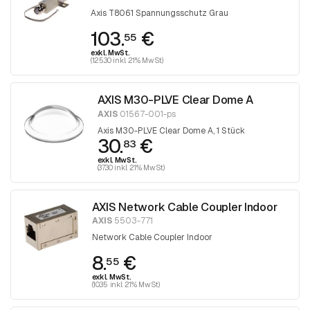
Axis T8061 Spannungsschutz Grau
103.
€
55
exkl. MwSt.
(125.30 inkl. 21% MwSt)
AXIS M30-PLVE Clear Dome A
AXIS
01567-001-ps
Axis M30-PLVE Clear Dome A, 1 Stück
30.
€
83
exkl. MwSt.
(37.30 inkl. 21% MwSt)
AXIS Network Cable Coupler Indoor
AXIS
5503-771
Network Cable Coupler Indoor
8.
€
55
exkl. MwSt.
(10.35 inkl. 21% MwSt)