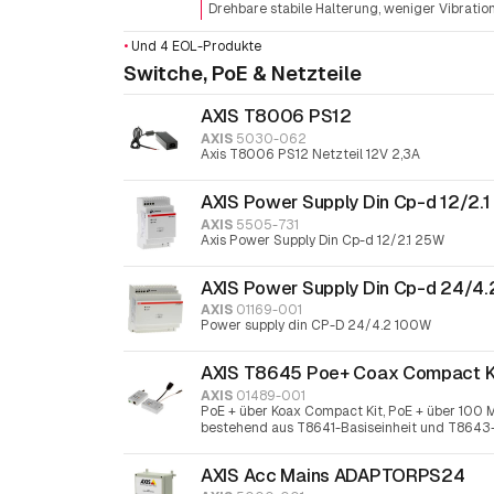
Drehbare stabile Halterung, weniger Vibratio
•
Und 4 EOL-Produkte
Switche, PoE & Netzteile
AXIS T8006 PS12
AXIS
5030-062
Axis T8006 PS12 Netzteil 12V 2,3A
AXIS Power Supply Din Cp-d 12/2.
AXIS
5505-731
Axis Power Supply Din Cp-d 12/2.1 25W
AXIS Power Supply Din Cp-d 24/4
AXIS
01169-001
Power supply din CP-D 24/4.2 100W
AXIS T8645 Poe+ Coax Compact K
AXIS
01489-001
PoE + über Koax Compact Kit, PoE + über 100 Mb
bestehend aus T8641-Basiseinheit und T8643
AXIS Acc Mains ADAPTORPS24