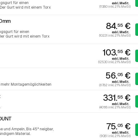
gsgurt für einen
exkl. MwSt.
(113.80 inkl. 21% MwSt)
er Gurt wird mit einem Torx
50mm
84.
€
55
gsgurt für einen
exkl. MwSt.
(102.31 inkl. 21% MwSt)
r Gurt wird mit einem Torx
103.
€
55
exkl. MwSt.
(125.30 inkl. 21% MwSt)
56.
€
05
exkl. MwSt.
r mehr Montagemöglichkeiten
(67.82 inkl. 21% MwSt)
331.
€
t
55
exkl. MwSt.
.
(401.18 inkl. 21% MwSt)
MOUNT
75.
€
05
ne und Ampeln, Bis 45° neigbar,
exkl. MwSt.
ändigem Material.
(90.81 inkl. 21% MwSt)