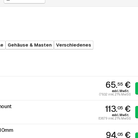
le
Gehäuse & Masten
Verschiedenes
65.
€
55
exkl. MwSt.
(79.32 inkl. 21% MwSt)
mount
113.
€
05
exkl. MwSt.
(136.79 inkl. 21% MwSt)
410mm
94.
€
05