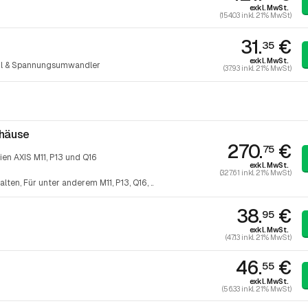
exkl. MwSt.
(154.03 inkl. 21% MwSt)
31.
€
35
exkl. MwSt.
eil & Spannungsumwandler
(37.93 inkl. 21% MwSt)
häuse
270.
€
75
en AXIS M11, P13 und Q16
exkl. MwSt.
(327.61 inkl. 21% MwSt)
alten
Für unter anderem M11, P13, Q16, ..
38.
€
95
exkl. MwSt.
(47.13 inkl. 21% MwSt)
46.
€
55
exkl. MwSt.
(56.33 inkl. 21% MwSt)