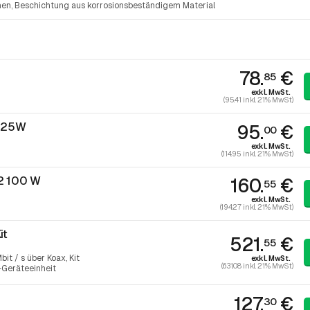
nen
Beschichtung aus korrosionsbeständigem Material
78.
€
85
exkl. MwSt.
(95.41 inkl. 21% MwSt)
1 25W
95.
€
00
exkl. MwSt.
(114.95 inkl. 21% MwSt)
.2 100 W
160.
€
55
exkl. MwSt.
(194.27 inkl. 21% MwSt)
it
521.
€
55
it / s über Koax, Kit
exkl. MwSt.
(631.08 inkl. 21% MwSt)
-Geräteeinheit
127.
€
30