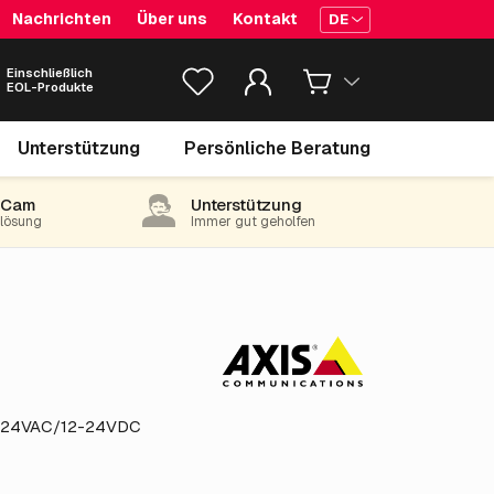
Nachrichten
Über uns
Kontakt
DE
Einschließlich
EOL-Produkte
206.
€
15
Unterstützung
Persönliche Beratung
exkl. MwSt.
(249.44 inkl. 21% MwSt)
-Cam
Unterstützung
e lösung
Immer gut geholfen
g, 24VAC/12-24VDC