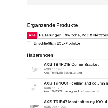
Ergänzende Produkte
Alle
Halterungen
Switche, PoE & Netztei
Einschließlich EOL-Produkte
Halterungen
AXIS T94R01B Corner Bracket
AXIS
5507-601
Axis T94R01B Eckhalterung
AXIS T94Q01F ceiling and column 
AXIS
5507-591
Axis T94Q01F ceiling and column mount
AXIS T91B47 Masthalterung 100-
AXIS
01164-001