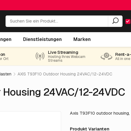
AC/12-24VDC
ungen
Dienstleistungen
Marken
Live Streaming
ion
Rent-a
Hosting Ihres Webcam
or Ort
All in on
Streams
asten
AXIS T93F10 Outdoor Housing 24VAC/12-24VDC
r Housing 24VAC/12-24VDC
Axis T93F10 outdoor housin
Produkt Varianten