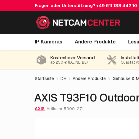
Fragen oder Unterstützung?
+49 611 188 442 10
AXIS T93F10 Outdoor Housing 24V
IP Kameras
Andere Produkte
Lös
Kostenloser Versand
Installat
ab 250 € (DE, NL, BE)
Qualität v
Startseite
DE
Andere Produkte
Gehäuse & M
AXIS T93F10 Outdoo
AXIS
Artikelnr 5900-271