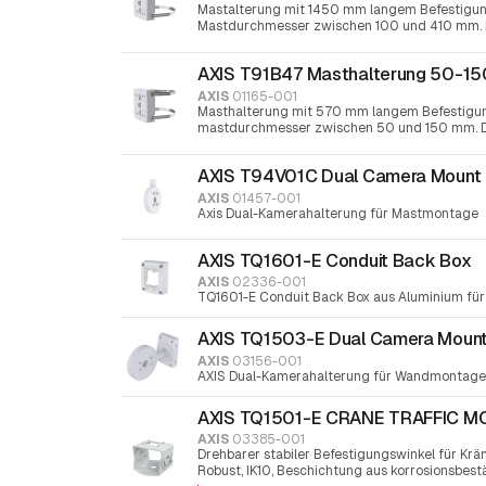
Mastalterung mit 1450 mm langem Befestigun
Mastdurchmesser zwischen 100 und 410 mm. D
30-Schraubendreher festgezogen
AXIS T91B47 Masthalterung 50-1
AXIS
01165-001
Masthalterung mit 570 mm langem Befestigun
mastdurchmesser zwischen 50 und 150 mm. De
30-Schraubendreher festgezogen
AXIS T94V01C Dual Camera Mount
AXIS
01457-001
Axis Dual-Kamerahalterung für Mastmontage
AXIS TQ1601-E Conduit Back Box
AXIS
02336-001
TQ1601-E Conduit Back Box aus Aluminium fü
AXIS TQ1503-E Dual Camera Moun
AXIS
03156-001
AXIS Dual-Kamerahalterung für Wandmontage
AXIS TQ1501-E CRANE TRAFFIC 
AXIS
03385-001
Drehbarer stabiler Befestigungswinkel für Krä
Robust, IK10, Beschichtung aus korrosionsbest