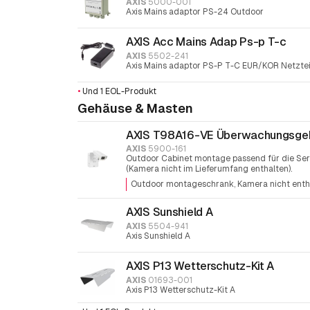
AXIS
5000-001
Axis Mains adaptor PS-24 Outdoor
AXIS Acc Mains Adap Ps-p T-c
AXIS
5502-241
Axis Mains adaptor PS-P T-C EUR/KOR Netzt
•
Und 1 EOL-Produkt
Gehäuse & Masten
AXIS T98A16-VE Überwachungsge
AXIS
5900-161
Outdoor Cabinet montage passend für die Seri
(Kamera nicht im Lieferumfang enthalten).
Outdoor montageschrank
Kamera nicht enth
AXIS Sunshield A
AXIS
5504-941
Axis Sunshield A
AXIS P13 Wetterschutz-Kit A
AXIS
01693-001
Axis P13 Wetterschutz-Kit A