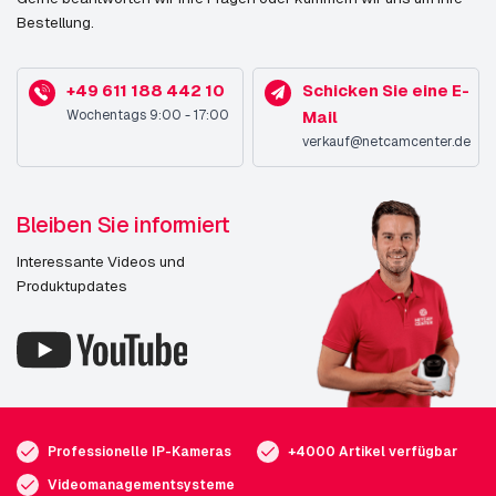
Bestellung.
+49 611 188 442 10
Schicken Sie eine E-
Wochentags 9:00 - 17:00
Mail
verkauf@netcamcenter.de
Bleiben Sie informiert
Interessante Videos und
Produktupdates
Professionelle IP-Kameras
+4000 Artikel verfügbar
Videomanagementsysteme