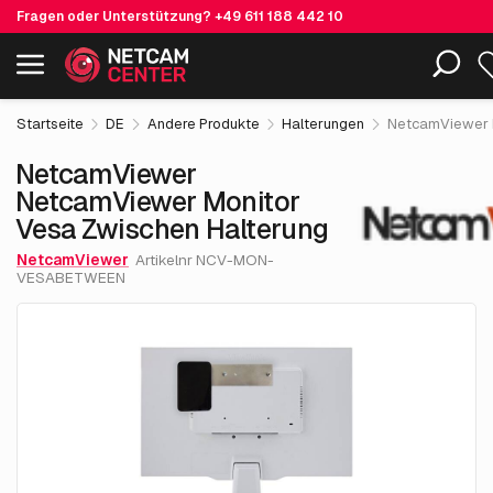
Fragen oder Unterstützung?
+49 611 188 442 10
15
NetcamViewer NetcamViewer Monitor Vesa Zwischen
Einschließlich EOL-Produkte
Halterung
exkl.
Startseite
DE
Andere Produkte
Halterungen
NetcamViewer 
NetcamViewer
NetcamViewer Monitor
Vesa Zwischen Halterung
NetcamViewer
Artikelnr NCV-MON-
VESABETWEEN