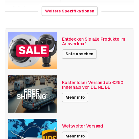
HS-Code
852990
Weitere Spezifikationen
Herkunftsland
Niederlande
Gewicht
50 Gramm
Entdecken Sie alle Produkte im
Ausverkauf.
Kamerabefestigungen
Übrige Kamerabefestigungen
Sale ansehen
Veröffentlichungsdatum
15.11.2018
Kostenloser Versand ab €250
innerhalb von DE, NL, BE
Mehr info
Weltweiter Versand
Mehr info