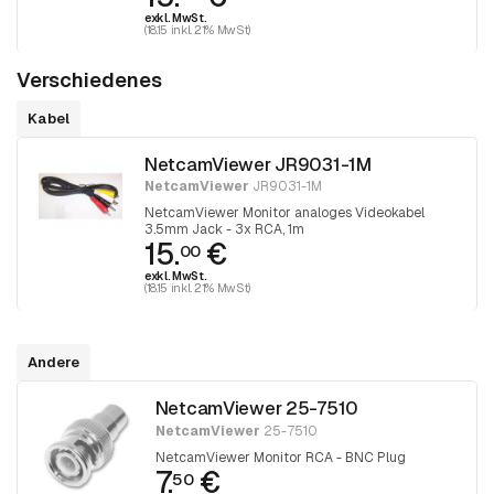
100-mm-Verbindung anschließen.
exkl. MwSt.
(18.15 inkl. 21% MwSt)
Verschiedenes
Kabel
NetcamViewer JR9031-1M
NetcamViewer
JR9031-1M
NetcamViewer Monitor analoges Videokabel
3.5mm Jack - 3x RCA, 1m
15.
€
00
exkl. MwSt.
(18.15 inkl. 21% MwSt)
Andere
NetcamViewer 25-7510
NetcamViewer
25-7510
NetcamViewer Monitor RCA - BNC Plug
7.
€
50