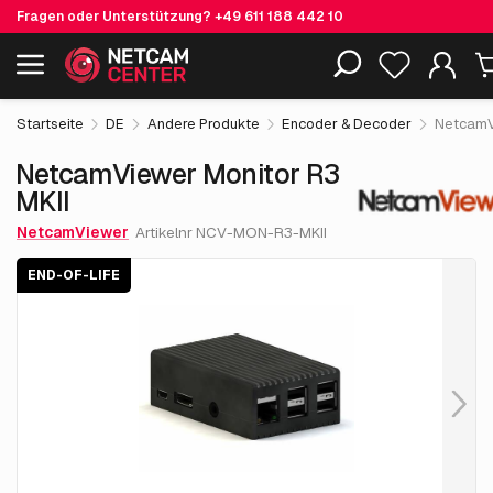
Fragen oder Unterstützung?
+49 611 188 442 10
249.
€
00
NetcamViewer Monitor R3 MKII
End-of-life
Einschließlich EOL-Produkte
exkl. MwSt.
Startseite
DE
Andere Produkte
Encoder & Decoder
NetcamV
NetcamViewer Monitor R3
MKII
NetcamViewer
Artikelnr NCV-MON-R3-MKII
END-OF-LIFE