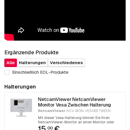
Ergänzende Produkte
Alle
Halterungen
Verschiedenes
Einschließlich EOL-Produkte
Halterungen
NetcamViewer NetcamViewer
Monitor Vesa Zwischen Halterung
NetcamViewer
NCV-MON-VESABETWEEN
Mit dieser Vesa-Halterung können Sie Ihren
NetcamViewer-Monitor an einen Monitor oder
15.
€
Fernseher mit einer Vesa-75-mm- oder Vesa-
00