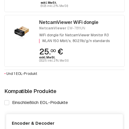
exkl. MwSt.
(9.08 inkl. 21% MwSt)
NetcamViewer WiFi dongle
NetcamViewer
EW-7811UN
WiFi dongle für NetcamViewer Monitor R3
WLAN 150 Mbit/s
802.11b/g/n standards
25.
€
00
exkl. MwSt.
(30.25 inkl. 21% MwSt)
•
Und 1 EOL-Produkt
Kompatible Produkte
Einschließlich EOL-Produkte
Encoder & Decoder