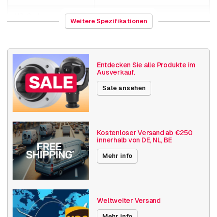
HS-Code
847141
Weitere Spezifikationen
Herkunftsland
Vereinigtes Königreich
Gewicht
600 Gramm
Entdecken Sie alle Produkte im
Ausverkauf.
Größe (lxbxh)
400 x 200 x 150 millimeters
Sale ansehen
Encoders & Decoders
Decoder
Veröffentlichungsdatum
31.05.2023
Kostenloser Versand ab €250
innerhalb von DE, NL, BE
END-OF-LIFE seit
31.03.2026
Mehr info
Weltweiter Versand
Mehr info