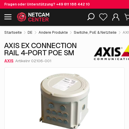
Fragen oder Unterstützung?
+49 611 188 442 10
8,264.
€
AXIS EX CONNECTION RAIL 4-PORT
05
Einschließlich EOL-Produkte
POE SM
exkl. MwSt.
Startseite
DE
Andere Produkte
Switche, PoE & Netzteile
AXI
AXIS EX CONNECTION
RAIL 4-PORT POE SM
AXIS
Artikelnr 02106-001