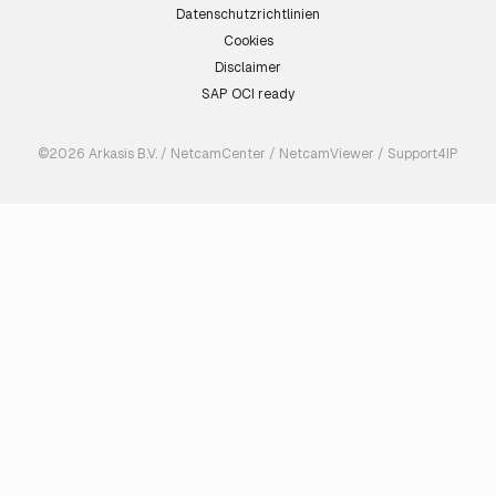
Datenschutzrichtlinien
Cookies
Disclaimer
SAP OCI ready
©2026 Arkasis B.V. / NetcamCenter / NetcamViewer / Support4IP