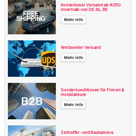
Anzahl der Ports
0-4
Kostenloser Versand ab €250
innerhalb von DE, NL, BE
Switch
Mehr info
Veröffentlichungsdatum
12.02.2025
Weltweiter Versand
Mehr info
Sonderkonditionen für Firmen &
Installateure
Mehr info
Zeitraffer- und Baukamera