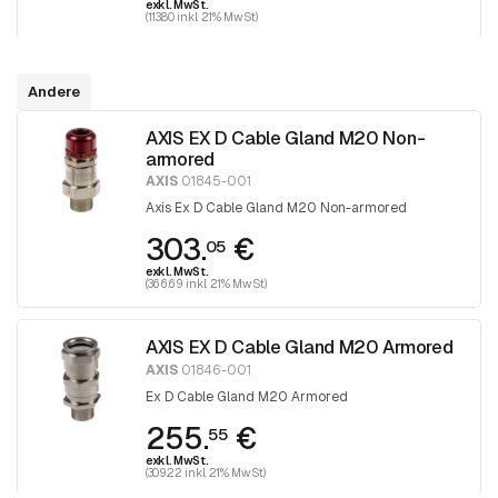
exkl. MwSt.
(113.80 inkl. 21% MwSt)
Andere
AXIS EX D Cable Gland M20 Non-
armored
AXIS
01845-001
Axis Ex D Cable Gland M20 Non-armored
303.
€
05
exkl. MwSt.
(366.69 inkl. 21% MwSt)
AXIS EX D Cable Gland M20 Armored
AXIS
01846-001
Ex D Cable Gland M20 Armored
255.
€
55
exkl. MwSt.
(309.22 inkl. 21% MwSt)