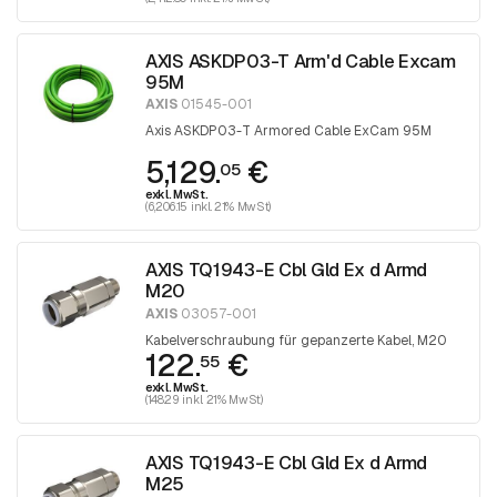
AXIS ASKDP03-T Arm'd Cable Excam
95M
AXIS
01545-001
Axis ASKDP03-T Armored Cable ExCam 95M
5,129.
€
05
exkl. MwSt.
(6,206.15 inkl. 21% MwSt)
AXIS TQ1943-E Cbl Gld Ex d Armd
M20
AXIS
03057-001
Kabelverschraubung für gepanzerte Kabel, M20
122.
€
55
exkl. MwSt.
(148.29 inkl. 21% MwSt)
AXIS TQ1943-E Cbl Gld Ex d Armd
M25