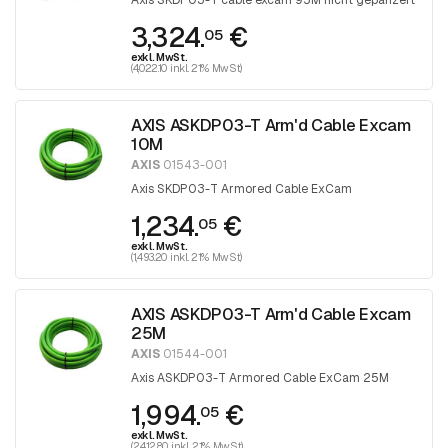
Axis SKDP03-T cable excam 95M nicht gepanzert
3,324.
€
05
exkl. MwSt.
(4,022.10 inkl. 21% MwSt)
AXIS ASKDP03-T Arm'd Cable Excam
10M
AXIS
01543-001
Axis SKDP03-T Armored Cable ExCam
1,234.
€
05
exkl. MwSt.
(1,493.20 inkl. 21% MwSt)
AXIS ASKDP03-T Arm'd Cable Excam
25M
AXIS
01544-001
Axis ASKDP03-T Armored Cable ExCam 25M
1,994.
€
05
exkl. MwSt.
(2,412.80 inkl. 21% MwSt)