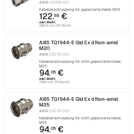
AXIS
03058-001
Kabelverschraubung für gepanzerte Kabel, M25
122.
€
55
exkl. MwSt.
(148.29 inkl. 21% MwSt)
AXIS TQ1944-E Gld Ex d Non-armd
M20
AXIS
03075-001
Kabelverschraubung für nicht gepanzerte Kabel,
M20
94.
€
05
exkl. MwSt.
(113.80 inkl. 21% MwSt)
AXIS TQ1944-E Gld Ex d Non-armd
M25
AXIS
03076-001
Kabelverschraubung für nicht gepanzerte Kabel,
M25
94.
€
05