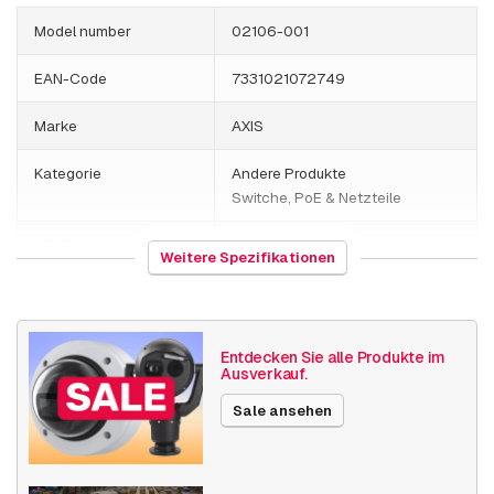
AXIS XF P3807
Model number
02106-001
EAN-Code
7331021072749
Verschiedenes
Marke
AXIS
AXIS ASKD02-T Cable Kit 25m
Kategorie
Andere Produkte
Switche, PoE & Netzteile
AXIS ASKD02-T Cable Kit 95m
HS-Code
851762
Weitere Spezifikationen
Herkunftsland
Deutschland
Gewicht
18710 Gramm
Entdecken Sie alle Produkte im
Ausverkauf.
Größe (lxbxh)
440 x 570 x 290 millimeters
Sale ansehen
Switche, PoE &
Switch unmanaged PoE
Netzteile