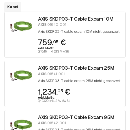
Kabel
AXIS SKDP03-T Cable Excam 10M
AXIS
01540-001
Axis SKDP03-T cable excam 10M nicht gepanzert
759.
€
05
exkl. MwSt.
(918.45 inkl. 21% MwSt)
AXIS SKDP03-T Cable Excam 25M
AXIS
01541-001
Axis SKDP03-T cable excam 25M nicht gepanzert
1,234.
€
05
exkl. MwSt.
(1,493.20 inkl. 21% MwSt)
AXIS SKDP03-T Cable Excam 95M
AXIS
01542-001