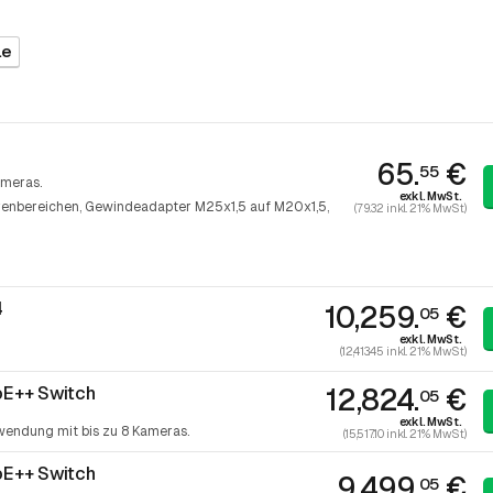
le
65.
€
55
ameras.
exkl. MwSt.
hrenbereichen
Gewindeadapter M25x1,5 auf M20x1,5
(79.32 inkl. 21% MwSt)
4
10,259.
€
05
exkl. MwSt.
(12,413.45 inkl. 21% MwSt)
12,824.
€
oE++ Switch
05
exkl. MwSt.
wendung mit bis zu 8 Kameras.
(15,517.10 inkl. 21% MwSt)
oE++ Switch
9,499.
€
05