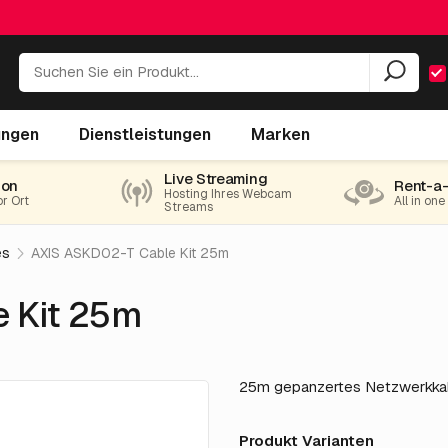
ungen
Dienstleistungen
Marken
Live Streaming
ion
Rent-a
Hosting Ihres Webcam
or Ort
All in on
Streams
es
AXIS ASKD02-T Cable Kit 25m
 Kit 25m
25m gepanzertes Netzwerkkab
Produkt Varianten