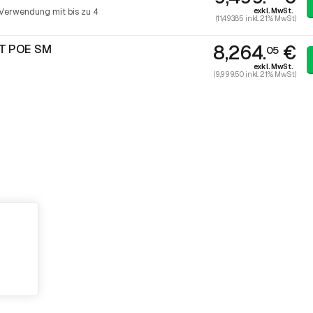
exkl. MwSt.
Verwendung mit bis zu 4
(11,493.85 inkl. 21% MwSt)
8,264.
€
T POE SM
05
exkl. MwSt.
(9,999.50 inkl. 21% MwSt)