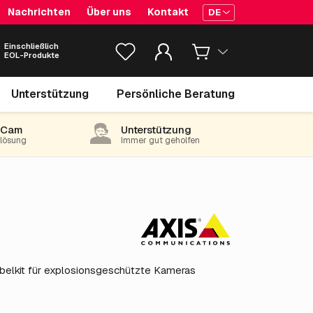
Nachrichten
Über uns
Kontakt
DE
Einschließlich
EOL-Produkte
2,089.
€
05
Unterstützung
Persönliche Beratung
exkl. MwSt.
(2,527.75 inkl. 21% MwSt)
-Cam
Unterstützung
e lösung
Immer gut geholfen
elkit für explosionsgeschützte Kameras