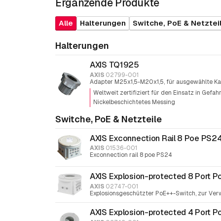
Ergänzende Produkte
Alle
Halterungen
Switche, PoE & Netztei
Halterungen
AXIS TQ1925
AXIS
02799-001
Adapter M25x1,5-M20x1,5, für ausgewählte K
Weltweit zertifiziert für den Einsatz in Gefa
Nickelbeschichtetes Messing
Switche, PoE & Netzteile
AXIS Exconnection Rail 8 Poe PS2
AXIS
01536-001
Exconnection rail 8 poe PS24
AXIS Explosion-protected 8 Port P
AXIS
02747-001
Explosionsgeschützter PoE++-Switch, zur Ver
AXIS Explosion-protected 4 Port P