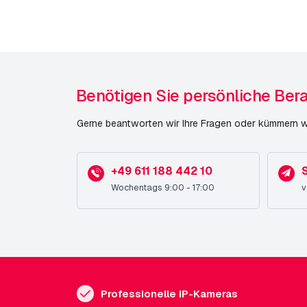
Herkunftsland
Gewicht
Größe (lxbxh)
Benötigen Sie persönliche Ber
Verschiedenes
Veröffentlichungsdatum
Gerne beantworten wir Ihre Fragen oder kümmern wi
+49 611 188 442 10
S
Wochentags 9:00 - 17:00
v
Professionelle IP-Kameras