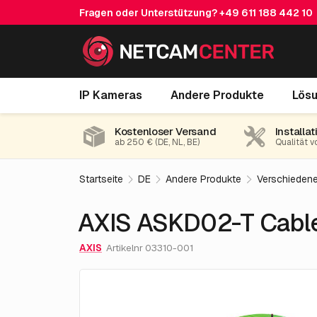
Fragen oder Unterstützung?
+49 611 188 442 10
AXIS ASKD02-T Cable Kit 25m
IP Kameras
Andere Produkte
Lös
Kostenloser Versand
Installat
ab 250 € (DE, NL, BE)
Qualität v
Startseite
DE
Andere Produkte
Verschieden
AXIS ASKD02-T Cable
AXIS
Artikelnr 03310-001