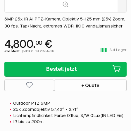
6MP 25x IR AI PTZ-Kamera, Objektiv 5-125 mm (25×) Zoom,
30 fps, Tag/Nacht, extremes WDR, IK10 vandalismussicher
4,800.
€
00
Auf Lager
exkl. MwSt.
(5,808.00 inkl. 21% MwSt)
Bestell jetzt
+ Quote
Outdoor PTZ 6MP
25x Zoomobjektiv 57,42° - 2,71°
Lichtempfindlichkeit Farbe 0.1lux, S/W 0Lux(IR LED Ein)
IR bis zu 200m