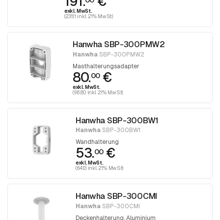
191.
€
exkl. MwSt.
(231.11 inkl. 21% MwSt)
Hanwha SBP-300PMW2
Hanwha
SBP-300PMW2
Masthalterungsadapter
80.
€
00
exkl. MwSt.
(96.80 inkl. 21% MwSt)
Hanwha SBP-300BW1
Hanwha
SBP-300BW1
Wandhalterung
53.
€
00
exkl. MwSt.
(64.13 inkl. 21% MwSt)
Hanwha SBP-300CMI
Hanwha
SBP-300CMI
Deckenhalterung, Aluminium