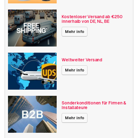
Integrierte IR-Beleuchtung
Vandalismusgeschützt
Kostenloser Versand ab €250
innerhalb von DE, NL, BE
Basis Funktionalität
Tag- und Nacht-Funktion
Lokaler Speicher
Mehr info
Auflösung
5MP - 7MP
Hanwha Serien
Wisenet X
Weltweiter Versand
Maximaler Blickwinkel
31° - 60°
Mehr info
Optischer Zoom
18-27x
Videokompression
H264
H265
Sonderkonditionen für Firmen &
Installateure
MJPEG
Mehr info
Veröffentlichungsdatum
03.08.2023