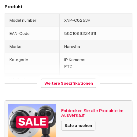
Produkt
Model number
XNP-C8253R
EAN-Code
8801089224811
Marke
Hanwha
Kategorie
IP Kameras
PTZ
HS-Code
852589
Weitere Spezifikationen
Herkunftsland
Vietnam
Gewicht
3200 Gramm
Entdecken Sie alle Produkte im
Ausverkauf.
Größe (lxbxh)
219 x 279 x 348 millimeters
Sale ansehen
Kamera Eigenschaften
Outdoor Kamera