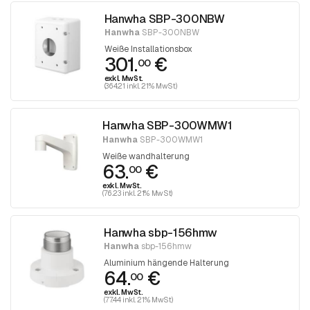
Hanwha SBP-300NBW
Hanwha
SBP-300NBW
Weiße Installationsbox
301.
€
00
exkl. MwSt.
(364.21 inkl. 21% MwSt)
Hanwha SBP-300WMW1
Hanwha
SBP-300WMW1
Weiße wandhalterung
63.
€
00
exkl. MwSt.
(76.23 inkl. 21% MwSt)
Hanwha sbp-156hmw
Hanwha
sbp-156hmw
Aluminium hängende Halterung
64.
€
00
exkl. MwSt.
(77.44 inkl. 21% MwSt)