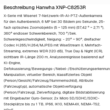
Beschreibung Hanwha XNP-C8253R
X-Serie mit Wisenet 7-Netzwerk-IR-AI-PTZ-Außenkamera
für den Außenbereich, 6 MP bei 30 Bildern pro Sekunde, 25-
fach optisches Zoomobjektiv (5 ~ 125 mm) (57,42 ° ~ 2,71 °),
360° endloser Schwenkbereich, 700 °/Sek.
Schwenkgeschwindigkeit, Neigung: - 20° ~ 90°, dreifacher
Codec H.265/H.264/MJPEG mit WiseStream II, Mehrfach-
Streaming, extremes WDR (120 dB), True Day & Night (ICR),
sichtbare IR-Länge 200 m, Analyseereignisse basierend auf
KI-Engine,
Defokussierung/Bewegungs-/Nebel-/Erschütterungserkennun
Manipulation, virtueller Bereich, klassifiziertes Objekt
(Person/Gesicht/Fahrzeug/Nummernschild), Attribute
(Fahrzeugtyp), automatische Objektverfolgung
(Person/Fahrzeug), Zielverfolgung, digitale Bildstabilisierung
mit Eingebauter Gyro-Sensor, 2x Micro SD/SDHC/SDXC-
Steckplätze bis zu 1 TB, IP66, IK10, NEMA4X, NEMA-TS2,
HPoE