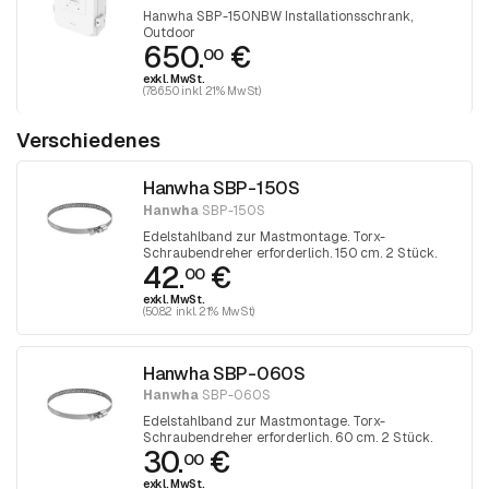
Hanwha SBP-150NBW Installationsschrank,
Outdoor
650.
€
00
exkl. MwSt.
(786.50 inkl. 21% MwSt)
Verschiedenes
Hanwha SBP-150S
Hanwha
SBP-150S
Edelstahlband zur Mastmontage. Torx-
Schraubendreher erforderlich. 150 cm. 2 Stück.
42.
€
00
exkl. MwSt.
(50.82 inkl. 21% MwSt)
Hanwha SBP-060S
Hanwha
SBP-060S
Edelstahlband zur Mastmontage. Torx-
Schraubendreher erforderlich. 60 cm. 2 Stück.
30.
€
00
exkl. MwSt.