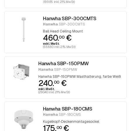
(199.65 inkl. 21% MwSt)
Hanwha SBP-300CMTS
Hanwha
SBP-300CMTS
Ball Head Ceiling Mount
460.
€
00
exkl. MwSt.
(556.60 inkl. 21% MwSt)
Hanwha SBP-150PMW
Hanwha
SBP-150PMW
Hanwha SBP-150PMW Masthalterung, farbe Weiß
240.
€
00
exkl. MwSt.
(290.40 inkl. 21% MwSt)
Hanwha SBP-180CMS
Hanwha
SBP-180CMS
Kugelkopf-Deckenmontagesockel
175.
€
00