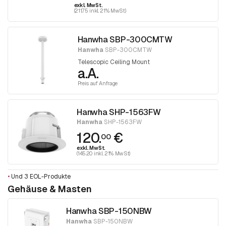
exkl. MwSt.
(211.75 inkl. 21% MwSt)
Hanwha SBP-300CMTW
Hanwha
SBP-300CMTW
Telescopic Ceiling Mount
a.A.
Preis auf Anfrage
Hanwha SHP-1563FW
Hanwha
SHP-1563FW
120.
€
00
exkl. MwSt.
(145.20 inkl. 21% MwSt)
•
Und 3 EOL-Produkte
Gehäuse & Masten
Hanwha SBP-150NBW
Hanwha
SBP-150NBW