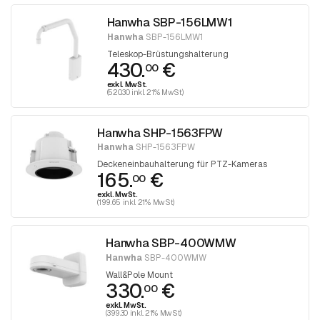
Hanwha SBP-156LMW1
Hanwha
SBP-156LMW1
Teleskop-Brüstungshalterung
430.
€
00
exkl. MwSt.
(520.30 inkl. 21% MwSt)
Hanwha SHP-1563FPW
Hanwha
SHP-1563FPW
Deckeneinbauhalterung für PTZ-Kameras
165.
€
00
exkl. MwSt.
(199.65 inkl. 21% MwSt)
Hanwha SBP-400WMW
Hanwha
SBP-400WMW
Wall&Pole Mount
330.
€
00
exkl. MwSt.
(399.30 inkl. 21% MwSt)