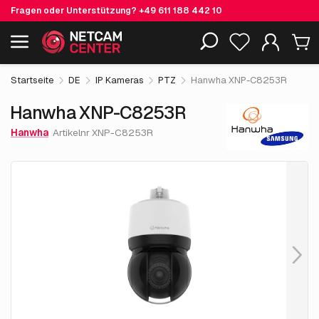
Fragen oder Unterstützung?
+49 611 188 442 10
4,800.
€
00
Hanwha XNP-C8253R
Einschließlich EOL-Produkte
exkl. MwSt.
Startseite
DE
IP Kameras
PTZ
Hanwha XNP-C8253R
Hanwha XNP-C8253R
Hanwha
Artikelnr XNP-C8253R