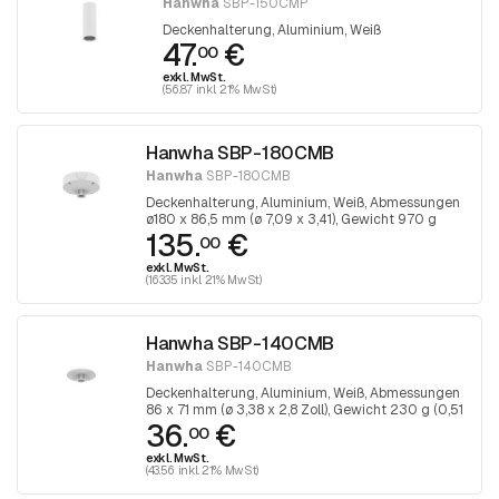
Hanwha
SBP-150CMP
Deckenhalterung, Aluminium, Weiß
47.
€
00
exkl. MwSt.
(56.87 inkl. 21% MwSt)
Hanwha SBP-180CMB
Hanwha
SBP-180CMB
Deckenhalterung, Aluminium, Weiß, Abmessungen
ø180 x 86,5 mm (ø 7,09 x 3,41), Gewicht 970 g
135.
€
(2,14 lb), kompatibel mit SBP-C15P, SBP-
00
150CMP/300CMP/900CMP usw.
exkl. MwSt.
(Rohrverlängerung kann nur einmal unterstützt
(163.35 inkl. 21% MwSt)
werden)
Hanwha SBP-140CMB
Hanwha
SBP-140CMB
Deckenhalterung, Aluminium, Weiß, Abmessungen
86 x 71 mm (ø 3,38 x 2,8 Zoll), Gewicht 230 g (0,51
36.
€
Pfund), kompatibel mit SBP-150CMP, SBP-
00
300CMP, SBP-900CMP usw.
exkl. MwSt.
(43.56 inkl. 21% MwSt)