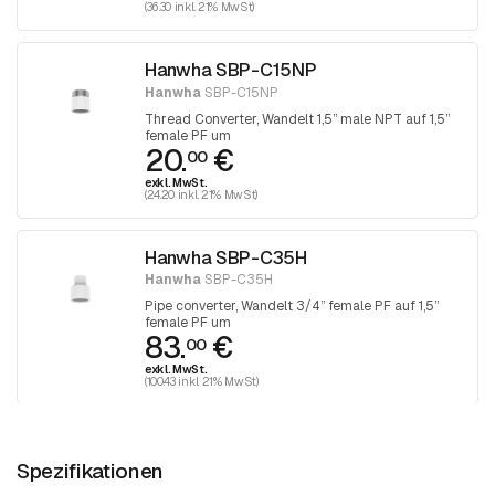
(36.30 inkl. 21% MwSt)
Hanwha SBP-C15NP
Hanwha
SBP-C15NP
Thread Converter, Wandelt 1,5” male NPT auf 1,5”
female PF um
20.
€
00
exkl. MwSt.
(24.20 inkl. 21% MwSt)
Hanwha SBP-C35H
Hanwha
SBP-C35H
Pipe converter, Wandelt 3/4” female PF auf 1,5”
female PF um
83.
€
00
exkl. MwSt.
(100.43 inkl. 21% MwSt)
Spezifikationen