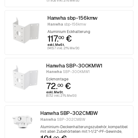
(179.08 inkl. 21% MwSt)
Hanwha sbp-156kmw
Hanwha
sbp-156kmw
Aluminium Eckhalterung
117.
€
00
exkl. MwSt.
(141.57 inkl. 21% MwSt)
Hanwha SBP-300KMW1
Hanwha
SBP-300KMW1
Eckmontage
72.
€
00
exkl. MwSt.
(87.12 inkl. 21% MwSt)
Hanwha SBP-302CMBW
Hanwha
SBP-302CMBW
Aluminium-Deckenhalterungszubehör, kompatibel
mit allen Zubehörteilen mit 1-1/2"-PF-Gewinde,
weiß.
00