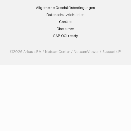
Allgemeine Geschäftsbedingungen
Datenschutzrichtlinien
Cookies
Disclaimer
SAP OCI ready
©2026 Arkasis B.V. / NetcamCenter / NetcamViewer / Support4IP