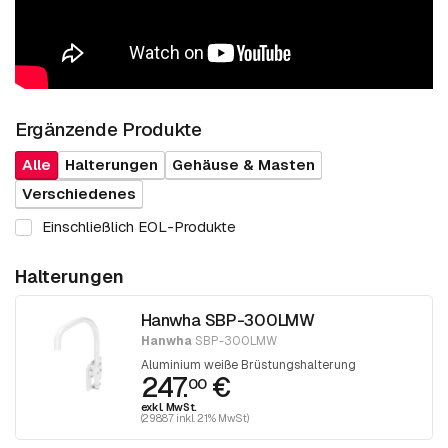
Ergänzende Produkte
Alle
Halterungen
Gehäuse & Masten
Verschiedenes
Einschließlich EOL-Produkte
Halterungen
Hanwha SBP-300LMW
Hanwha
SBP-300LMW
Aluminium weiße Brüstungshalterung
247.
€
00
exkl. MwSt.
(298.87 inkl. 21% MwSt)