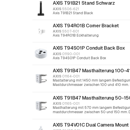
AXIS T91B21 Stand Schwarz
AXIS
5506-621
Axis T91B21 Stand Black
AXIS T94R01B Corner Bracket
AXIS
5507-601
Axis T94R01B Eckhalterung
AXIS T94S01P Conduit Back Box
AXIS
01190-001
Axis T94S01P Conduit Back Box
AXIS T91B47 Masthalterung 100-
AXIS
01164-001
Mastalterung mit 1450 mm langem Befestigun
Mastdurchmesser zwischen 100 und 410 mm. D
30-Schraubendreher festgezogen
AXIS T91B47 Masthalterung 50-1
AXIS
01165-001
Masthalterung mit 570 mm langem Befestigun
mastdurchmesser zwischen 50 und 150 mm. De
30-Schraubendreher festgezogen
AXIS T94V01C Dual Camera Mount