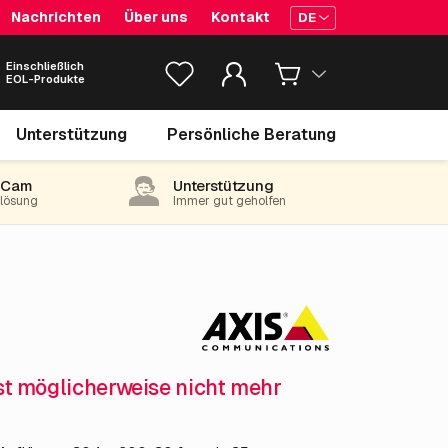
Nachrichten
Über uns
Kontakt
DE
Einschließlich
EOL-Produkte
3,609.
€
05
Unterstützung
Persönliche Beratung
exkl. MwSt.
(4,366.95 inkl. 21% MwSt)
-Cam
Unterstützung
e lösung
Immer gut geholfen
ist möglicherweise nicht mehr