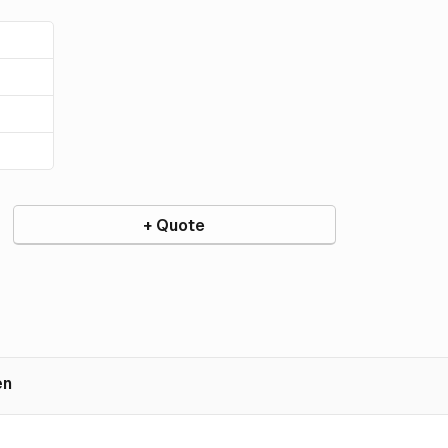
+ Quote
en