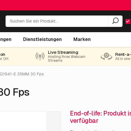
ungen
Dienstleistungen
Marken
Live Streaming
ion
Rent-a
Hosting Ihres Webcam
or Ort
All in on
Streams
 Q1941-E 35MM 30 Fps
30 Fps
End-of-life: Produkt 
verfügbar