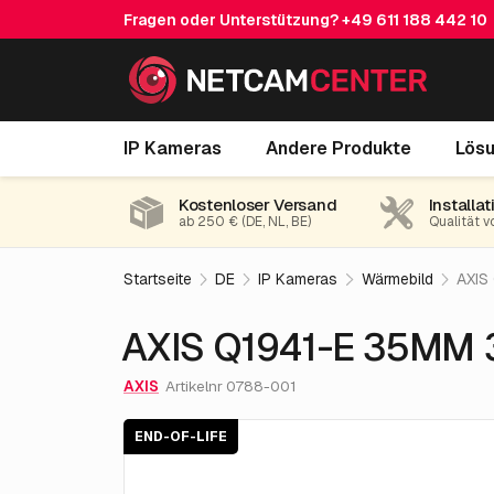
Fragen oder Unterstützung?
+49 611 188 442 10
AXIS Q1941-E 35MM 30 Fps
IP Kameras
Andere Produkte
Lös
End-of-life
Kostenloser Versand
Installat
ab 250 € (DE, NL, BE)
Qualität v
Startseite
DE
IP Kameras
Wärmebild
AXIS
AXIS Q1941-E 35MM 
AXIS
Artikelnr 0788-001
END-OF-LIFE