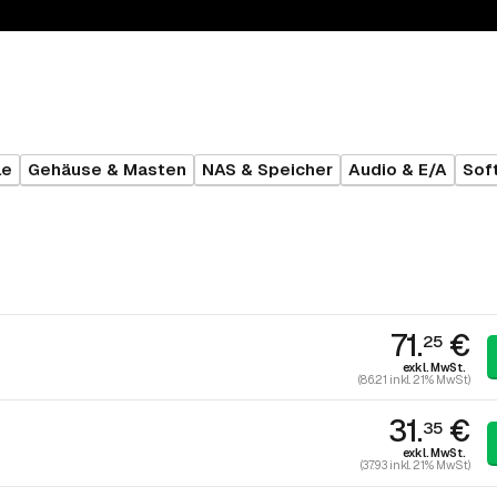
le
Gehäuse & Masten
NAS & Speicher
Audio & E/A
Sof
71.
€
25
exkl. MwSt.
(86.21 inkl. 21% MwSt)
31.
€
35
exkl. MwSt.
(37.93 inkl. 21% MwSt)