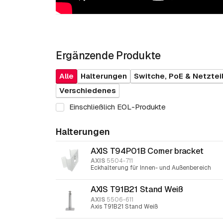
Ergänzende Produkte
Alle
Halterungen
Switche, PoE & Netztei
Verschiedenes
Einschließlich EOL-Produkte
Halterungen
AXIS T94P01B Corner bracket
AXIS
5504-711
Eckhalterung für Innen- und Außenbereich
AXIS T91B21 Stand Weiß
AXIS
5506-611
Axis T91B21 Stand Weiß