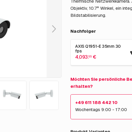
Thermische Netzwerkkamera. 
Objektiv, 10.7° Winkel, ein in
Bildstabilisierung.
Nachfolger
AXIS Q1951-E 35mm 30
fps
4,093.
€
55
Móchten Sie persönliche B
erhalten?
+49 611 188 442 10
Wochentags 9:00 - 17:00
Produkt Varianten