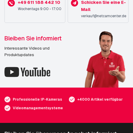
+49 611 188 442 10
Schicken Sie eine E-
Wochentags 9:00 - 17:00
Mail
verkauf@netcamcenter.de
Bleiben Sie informiert
Interessante Videos und
Produktupdates
Professionelle IP-Kameras
+4000 Artikel verfügbar
Videomanagementsysteme