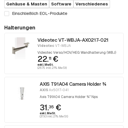
Gehäuse & Masten
Software
Verschiedenes
Einschließlich EOL-Produkte
Halterungen
Videotec VT-WBJA-AX0217-021
Videotec
VT-WBJA
Videotec Verso/HOV/HEG Wandhalterung (WBJ)
22.
€
11
exkl. MwSt.
(26.75 inkl. 21% MwSt)
AXIS T91A04 Camera Holder ¾
AXIS
Ax5017-041
Axis T91A04 Camera Holder ¾" Nps
31.
€
35
exkl. MwSt.
(37.93 inkl. 21% MwSt)