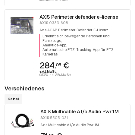
AXIS Perimeter defender e-license
AXIS
0333-608
Axis ACAP Perimeter Defender E-Lizenz
Erkennt sich bewegende Personen und
Fahrzeuge
Analytics-App
Automatische PTZ-Tracking-App für PTZ-
Kameras
284.
€
05
exkl. MwSt.
(343.70 inkl. 21% MwSt)
Verschiedenes
Kabel
AXIS Multicable A I/o Audio Pwr 1M
AXIS
5505-031
Axis Multicable A I/o Audio Pwr 1M