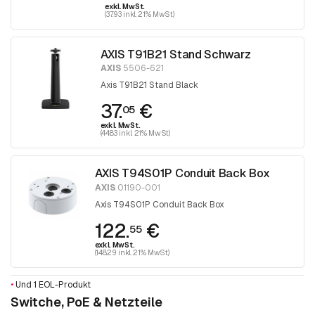
exkl. MwSt.
(37.93 inkl. 21% MwSt)
AXIS T91B21 Stand Schwarz
AXIS
5506-621
Axis T91B21 Stand Black
37.
€
05
exkl. MwSt.
(44.83 inkl. 21% MwSt)
AXIS T94S01P Conduit Back Box
AXIS
01190-001
Axis T94S01P Conduit Back Box
122.
€
55
exkl. MwSt.
(148.29 inkl. 21% MwSt)
•
Und 1 EOL-Produkt
Switche, PoE & Netzteile