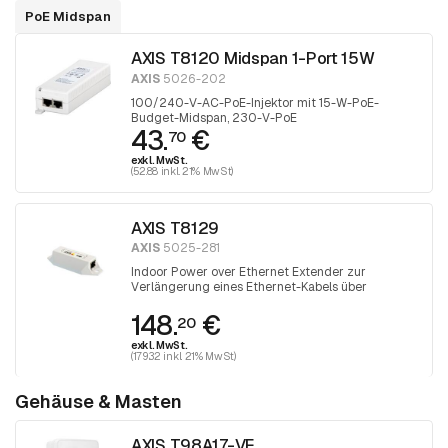
PoE Midspan
AXIS T8120 Midspan 1-Port 15W
AXIS
5026-202
100/240-V-AC-PoE-Injektor mit 15-W-PoE-
Budget-Midspan, 230-V-PoE
43.
€
70
exkl. MwSt.
(52.88 inkl. 21% MwSt)
AXIS T8129
AXIS
5025-281
Indoor Power over Ethernet Extender zur
Verlängerung eines Ethernet-Kabels über
Entfernungen von mehr als 100 Metern
148.
€
20
exkl. MwSt.
(179.32 inkl. 21% MwSt)
Gehäuse & Masten
AXIS T98A17-VE