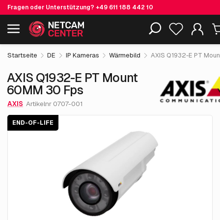
Fragen oder Unterstützung?
+49 611 188 442 10
7,976.
€
20
AXIS Q1932-E PT Mount 60MM 30 Fps
End-of-life
Einschließlich EOL-Produkte
exkl. MwSt.
Startseite
DE
IP Kameras
Wärmebild
AXIS Q1932-E PT Moun
AXIS Q1932-E PT Mount
60MM 30 Fps
AXIS
Artikelnr 0707-001
END-OF-LIFE