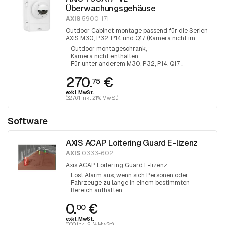
Überwachungsgehäuse
AXIS
5900-171
Outdoor Cabinet montage passend für die Serien
AXIS M30, P32, P14 und Q17 (Kamera nicht im
Lieferumfang enthalten).
Outdoor montageschrank
Kamera nicht enthalten
Für unter anderem M30, P32, P14, Q17 ..
270.
€
75
exkl. MwSt.
(327.61 inkl. 21% MwSt)
Software
AXIS ACAP Loitering Guard E-lizenz
AXIS
0333-602
Axis ACAP Loitering Guard E-lizenz
Löst Alarm aus, wenn sich Personen oder
Fahrzeuge zu lange in einem bestimmten
Bereich aufhalten
0.
€
00
exkl. MwSt.
(0.00 inkl. 21% MwSt)