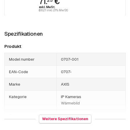
71.
€
25
exkl. MwSt.
(86.21 inkl. 21% MwSt)
Spezifikationen
Produkt
Model number
0707-001
EAN-Code
0707-
Marke
AXIS
Kategorie
IP Kameras
Wärmebild
Gewicht
1000 Gramm
Weitere Spezifikationen
Axis Serien
Q19