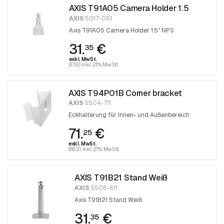
AXIS T91A05 Camera Holder 1.5
AXIS
5017-051
Axis T91A05 Camera Holder 1.5" NPS
31.
€
35
exkl. MwSt.
(37.93 inkl. 21% MwSt)
AXIS T94P01B Corner bracket
AXIS
5504-711
Eckhalterung für Innen- und Außenbereich
71.
€
25
exkl. MwSt.
(86.21 inkl. 21% MwSt)
AXIS T91B21 Stand Weiß
AXIS
5506-611
Axis T91B21 Stand Weiß
31.
€
35