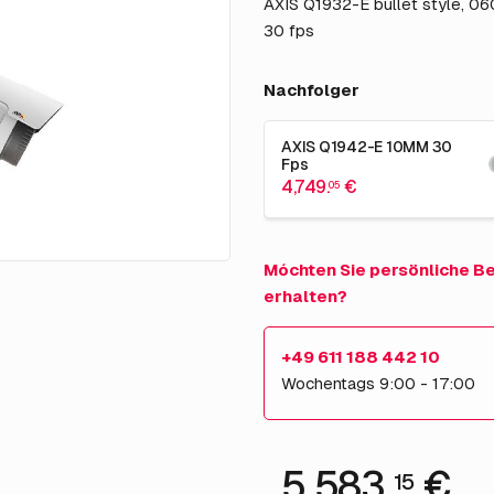
AXIS Q1932-E bullet style, 06
30 fps
Nachfolger
AXIS Q1942-E 10MM 30
Fps
4,749.
€
05
Móchten Sie persönliche B
erhalten?
+49 611 188 442 10
Wochentags 9:00 - 17:00
5,583.
€
15