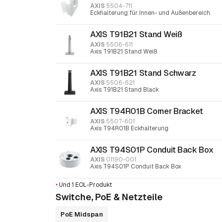
AXIS
5504-711
Eckhalterung für Innen- und Außenbereich
AXIS T91B21 Stand Weiß
AXIS
5506-611
Axis T91B21 Stand Weiß
AXIS T91B21 Stand Schwarz
AXIS
5506-621
Axis T91B21 Stand Black
AXIS T94R01B Corner Bracket
AXIS
5507-601
Axis T94R01B Eckhalterung
AXIS T94S01P Conduit Back Box
AXIS
01190-001
Axis T94S01P Conduit Back Box
•
Und 1 EOL-Produkt
Switche, PoE & Netzteile
PoE Midspan