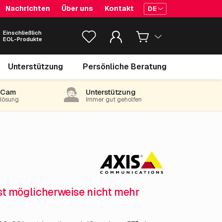
Nachrichten
Über uns
Kontakt
DE
Einschließlich
EOL-Produkte
5,583.
€
15
Unterstützung
Persönliche Beratung
exkl. MwSt.
(6,755.61 inkl. 21% MwSt)
-Cam
Unterstützung
e lösung
Immer gut geholfen
ist möglicherweise nicht mehr