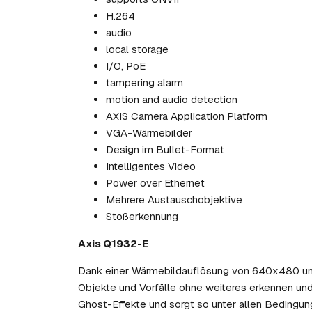
H.264
audio
local storage
I/O, PoE
tampering alarm
motion and audio detection
AXIS Camera Application Platform
VGA-Wärmebilder
Design im Bullet-Format
Intelligentes Video
Power over Ethernet
Mehrere Austauschobjektive
Stoßerkennung
Axis Q1932-E
Dank einer Wärmebildauflösung von 640x480 und
Objekte und Vorfälle ohne weiteres erkennen und i
Ghost-Effekte und sorgt so unter allen Bedingunge