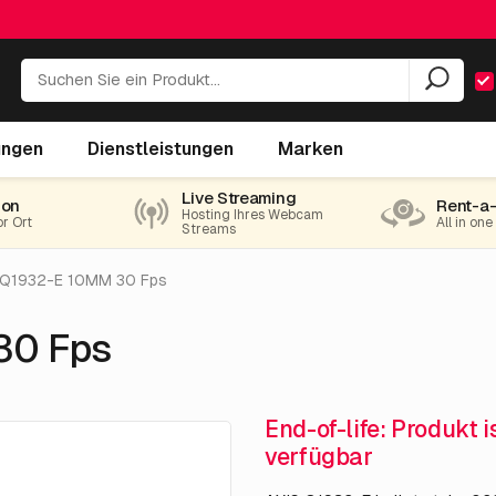
ungen
Dienstleistungen
Marken
Live Streaming
ion
Rent-a
Hosting Ihres Webcam
or Ort
All in on
Streams
 Q1932-E 10MM 30 Fps
30 Fps
End-of-life: Produkt 
verfügbar