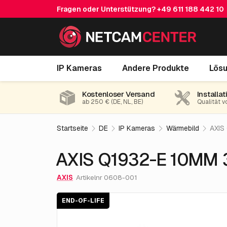
Fragen oder Unterstützung?
+49 611 188 442 10
AXIS Q1932-E 10MM 30 Fps
IP Kameras
Andere Produkte
Lös
End-of-life
Kostenloser Versand
Installat
ab 250 € (DE, NL, BE)
Qualität v
Startseite
DE
IP Kameras
Wärmebild
AXIS
AXIS Q1932-E 10MM 
AXIS
Artikelnr 0608-001
END-OF-LIFE