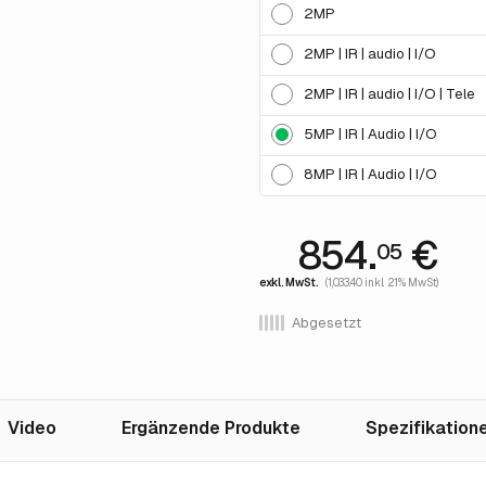
2MP
2MP | IR | audio | I/O
2MP | IR | audio | I/O | Tele
5MP | IR | Audio | I/O
8MP | IR | Audio | I/O
854.
€
05
exkl. MwSt.
(1,033.40 inkl. 21% MwSt)
Abgesetzt
Video
Ergänzende Produkte
Spezifikation