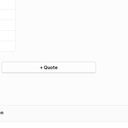
+ Quote
en