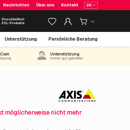
Nachrichten
Über uns
Kontakt
DE
Einschließlich
EOL-Produkte
854.
€
05
Unterstützung
Persönliche Beratung
exkl. MwSt.
(1,033.40 inkl. 21% MwSt)
-Cam
Unterstützung
e lösung
Immer gut geholfen
ist möglicherweise nicht mehr