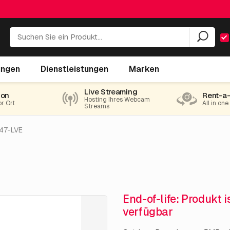
ungen
Dienstleistungen
Marken
Live Streaming
ion
Rent-a
Hosting Ihres Webcam
or Ort
All in on
Streams
47-LVE
End-of-life: Produkt 
verfügbar