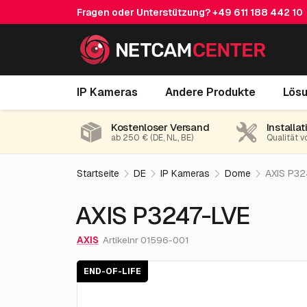
Fragen oder Unterstützung?
+49 611 188 442 10
AXIS P3247-LVE
IP Kameras
Andere Produkte
Lös
End-of-life
Kostenloser Versand
Installat
ab 250 € (DE, NL, BE)
Qualität v
Startseite
DE
IP Kameras
Dome
AXIS P32
AXIS P3247-LVE
AXIS
Artikelnr 01596-001
END-OF-LIFE