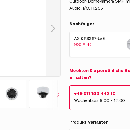
Outdoor-Domekamera 5MP mit
Audio, I/O, H.265
Nachfolger
AXIS P3267-LVE
930.
€
05
Móchten Sie persönliche B
erhalten?
+49 611 188 442 10
Wochentags 9:00 - 17:00
Produkt Varianten