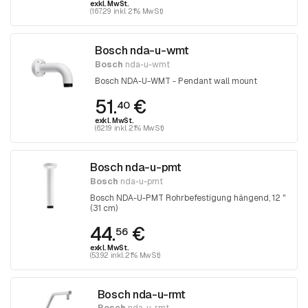
exkl. MwSt.
(167.29 inkl. 21% MwSt)
Bosch nda-u-wmt
Bosch
nda-u-wmt
Bosch NDA-U-WMT - Pendant wall mount
51.
€
40
exkl. MwSt.
(62.19 inkl. 21% MwSt)
Bosch nda-u-pmt
Bosch
nda-u-pmt
Bosch NDA-U-PMT Rohrbefestigung hängend, 12 "
(31 cm)
44.
€
56
exkl. MwSt.
(53.92 inkl. 21% MwSt)
Bosch nda-u-rmt