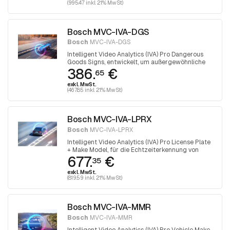
(995.47 inkl. 21% MwSt)
Bosch MVC-IVA-DGS
Bosch
MVC-IVA-DGS
Intelligent Video Analytics (IVA) Pro Dangerous
Goods Signs, entwickelt, um außergewöhnliche
386.
€
Leistungen bei der Erkennung und dem Lesen von
65
ADR-Schildern an LKWs zu erbringen
exkl. MwSt.
(467.85 inkl. 21% MwSt)
Bosch MVC-IVA-LPRX
Bosch
MVC-IVA-LPRX
Intelligent Video Analytics (IVA) Pro License Plate
+ Make Model, für die Echtzeiterkennung von
677.
€
Kennzeichen und die Fahrzeugerkennung in
35
Parkanwendungen oder städtischen
exkl. MwSt.
Umgebungen.
(819.59 inkl. 21% MwSt)
Bosch MVC-IVA-MMR
Bosch
MVC-IVA-MMR
Intelligent Video Analytics (IVA) Pro Vehicle Make