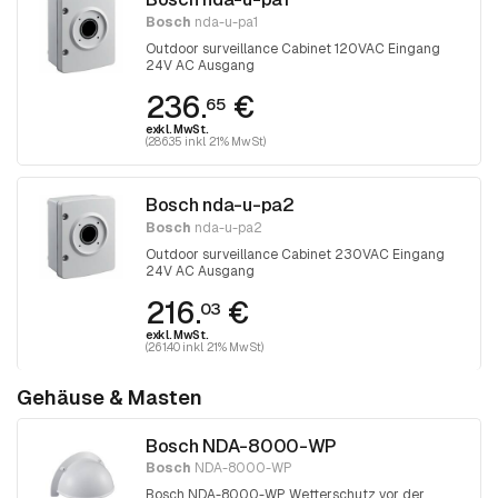
Bosch
nda-u-pa1
Outdoor surveillance Cabinet 120VAC Eingang
24V AC Ausgang
236.
€
65
exkl. MwSt.
(286.35 inkl. 21% MwSt)
Bosch nda-u-pa2
Bosch
nda-u-pa2
Outdoor surveillance Cabinet 230VAC Eingang
24V AC Ausgang
216.
€
03
exkl. MwSt.
(261.40 inkl. 21% MwSt)
Gehäuse & Masten
Bosch NDA-8000-WP
Bosch
NDA-8000-WP
Bosch NDA-8000-WP Wetterschutz vor der