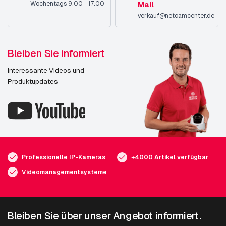
Wochentags 9:00 - 17:00
Mail
verkauf@netcamcenter.de
Bleiben Sie informiert
Interessante Videos und
Produktupdates
Professionelle IP-Kameras
+4000 Artikel verfügbar
Videomanagementsysteme
Bleiben Sie über unser Angebot informiert.