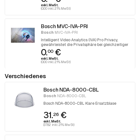
exkl. MwSt.
(0.00 inkl. 21% MwSt)
Bosch MVC-IVA-PRI
Bosch
MVC-IVA-PRI
Intelligent Video Analytics (IVA) Pro Privacy,
gewährleistet die Privatsphäre bei gleichzeitiger
0.
€
Wahrung nützlicher Einblicke
00
exkl. MwSt.
(0.00 inkl. 21% MwSt)
Verschiedenes
Bosch NDA-8000-CBL
Bosch
NDA-8000-CBL
Bosch NDA-8000-CBL Klare Ersatzblase
31.
€
26
exkl. MwSt.
(37.82 inkl. 21% MwSt)