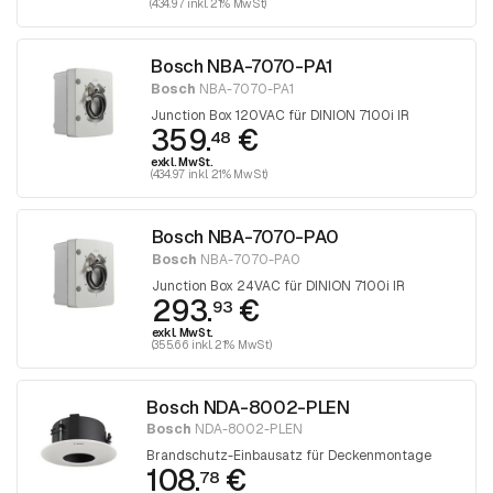
(434.97 inkl. 21% MwSt)
Bosch NBA-7070-PA1
Bosch
NBA-7070-PA1
Junction Box 120VAC für DINION 7100i IR
359.
€
48
exkl. MwSt.
(434.97 inkl. 21% MwSt)
Bosch NBA-7070-PA0
Bosch
NBA-7070-PA0
Junction Box 24VAC für DINION 7100i IR
293.
€
93
exkl. MwSt.
(355.66 inkl. 21% MwSt)
Bosch NDA-8002-PLEN
Bosch
NDA-8002-PLEN
Brandschutz-Einbausatz für Deckenmontage
108.
€
78