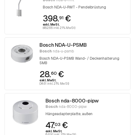
Bosch
nda-u-rmt
Bosch NDA-U-RMT - Pendelbrüstung
398.
€
91
exkl. MwSt.
(482.68 inkl. 21% MwSt)
Bosch NDA-U-PSMB
Bosch
nda-u-psmb
Bosch NDA-U-PSMB Wand- / Deckenhalterung
SMB
28.
€
60
exkl. MwSt.
(34.61 inkl. 21% MwSt)
Bosch nda-8000-pipw
Bosch
nda-8000-pipw
Hängeadapterplatte, außen
47.
€
03
exkl. MwSt.
(56.91 inkl. 21% MwSt)