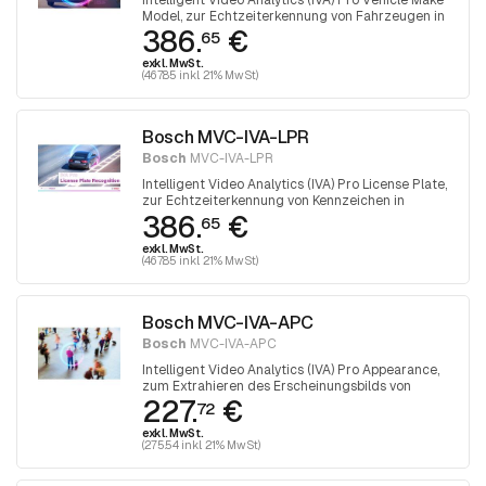
Model, zur Echtzeiterkennung von Fahrzeugen in
386.
€
Parkanwendungen oder städtischen
65
Umgebungen
exkl. MwSt.
(467.85 inkl. 21% MwSt)
Bosch MVC-IVA-LPR
Bosch
MVC-IVA-LPR
Intelligent Video Analytics (IVA) Pro License Plate,
zur Echtzeiterkennung von Kennzeichen in
386.
€
Parkanwendungen oder städtischen
65
Umgebungen
exkl. MwSt.
(467.85 inkl. 21% MwSt)
Bosch MVC-IVA-APC
Bosch
MVC-IVA-APC
Intelligent Video Analytics (IVA) Pro Appearance,
zum Extrahieren des Erscheinungsbilds von
227.
€
Personen für eine spätere forensische Suche
72
exkl. MwSt.
(275.54 inkl. 21% MwSt)