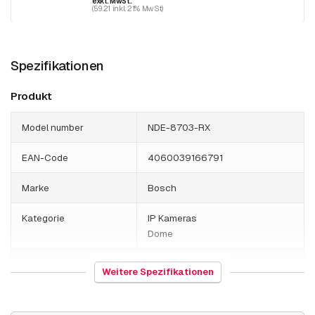
exkl. MwSt.
(59.21 inkl. 21% MwSt)
Spezifikationen
Produkt
Model number
NDE-8703-RX
EAN-Code
4060039166791
Marke
Bosch
Kategorie
IP Kameras
Dome
HS-Code
852589
Weitere Spezifikationen
Herkunftsland
Portugal