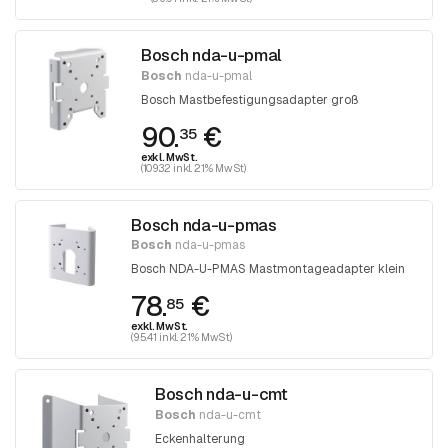
Bosch nda-u-pmal
Bosch
nda-u-pmal
Bosch Mastbefestigungsadapter groß
90.
€
35
exkl. MwSt.
(109.32 inkl. 21% MwSt)
Bosch nda-u-pmas
Bosch
nda-u-pmas
Bosch NDA-U-PMAS Mastmontageadapter klein
78.
€
85
exkl. MwSt.
(95.41 inkl. 21% MwSt)
Bosch nda-u-cmt
Bosch
nda-u-cmt
Eckenhalterung