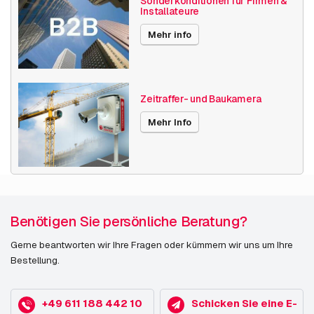
Sonderkonditionen für Firmen &
Installateure
Optischer Zoom
1-10x
Mehr info
Videokompression
H264
H265
MJPEG
Zeitraffer- und Baukamera
Veröffentlichungsdatum
06.11.2024
Mehr Info
Benötigen Sie persönliche Beratung?
Gerne beantworten wir Ihre Fragen oder kümmern wir uns um Ihre
Bestellung.
+49 611 188 442 10
Schicken Sie eine E-