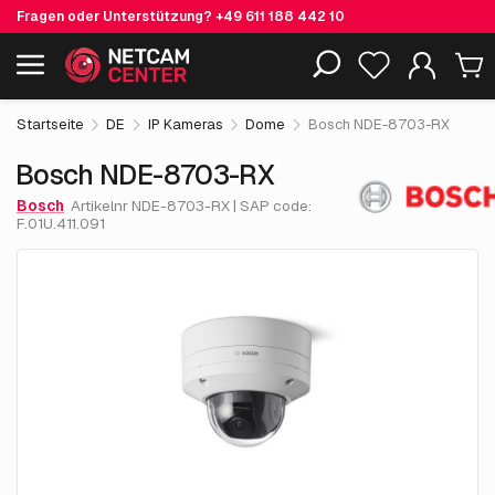
Fragen oder Unterstützung?
+49 611 188 442 10
1,762.
€
82
Bosch NDE-8703-RX
Einschließlich EOL-Produkte
exkl. MwSt.
Startseite
DE
IP Kameras
Dome
Bosch NDE-8703-RX
Bosch NDE-8703-RX
Bosch
Artikelnr NDE-8703-RX | SAP code:
F.01U.411.091