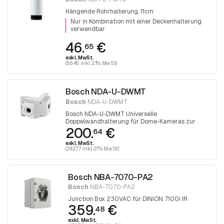
Hängende Rohrhalterung, 11cm
Nur in Kombination mit einer Deckenhalterung
verwendbar
46.
€
65
exkl. MwSt.
(56.45 inkl. 21% MwSt)
Bosch NDA-U-DWMT
Bosch
NDA-U-DWMT
Bosch NDA-U-DWMT Universelle
Doppelwandhalterung für Dome-Kameras zur
200.
€
Verwendung in Kombination mit 2x NDA-U-WMT
64
Hänge-Wandmontagehalterung
exkl. MwSt.
(242.77 inkl. 21% MwSt)
Bosch NBA-7070-PA2
Bosch
NBA-7070-PA2
Junction Box 230VAC für DINION 7100i IR
359.
€
48
exkl. MwSt.