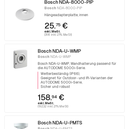
Bosch NDA-8000-PIP
Bosch
NDA-8000-PIP
Hängeadapterplatte, innen
25.
€
75
exkl. MwSt.
(31.16 inkl. 21% MwSt)
Bosch NDA-U-WMP
Bosch
NDA-U-WMP
Bosch NDA-U-WMP, Wandhalterung passend für
die AUTODOME 5000i-Serie.
Wetterbeständig (IP66)
Geeignet für Outdoor- und IR-Varianten der
AUTODOME 5000i-Serie
Sicher und robust
158.
€
94
exkl. MwSt.
(192.32 inkl. 21% MwSt)
Bosch NDA-U-PMTS
Bosch
NDA-U-PMTS