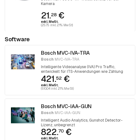
Kamera
21.
€
28
exkl. MwSt.
(25.75 inkl. 21% MwSt)
Software
Bosch MVC-IVA-TRA
Bosch
MVC-IVA-TRA
Intelligente Videoanalyse (IVA) Pro Traffic,
entwickelt für ITS-Anwendungen wie Zählung
421.
€
und Klassifizierung sowie automatische
52
Vorfallserkennung
exkl. MwSt.
(510.04 inkl. 21% MwSt)
Bosch MVC-IAA-GUN
Bosch
MVC-IAA-GUN
Intelligent Audio Analytics, Gunshot Detector-
Lizenz, unbegrenzt
822.
€
70
exkl. MwSt.