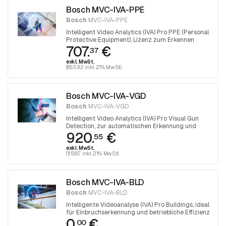
Bosch MVC-IVA-PPE
Bosch
MVC-IVA-PPE
Intelligent Video Analytics (IVA) Pro PPE (Personal
Protective Equipment), Lizenz zum Erkennen
707.
€
persönlicher Schutzausrüstung.
37
exkl. MwSt.
(855.92 inkl. 21% MwSt)
Bosch MVC-IVA-VGD
Bosch
MVC-IVA-VGD
Intelligent Video Analytics (IVA) Pro Visual Gun
Detection, zur automatischen Erkennung und
920.
€
Klassifizierung von Personen und gezogenen
55
Schusswaffen.
exkl. MwSt.
(1,113.87 inkl. 21% MwSt)
Bosch MVC-IVA-BLD
Bosch
MVC-IVA-BLD
Intelligente Videoanalyse (IVA) Pro Buildings, ideal
für Einbruchserkennung und betriebliche Effizienz
0.
€
in und um Gebäude
00