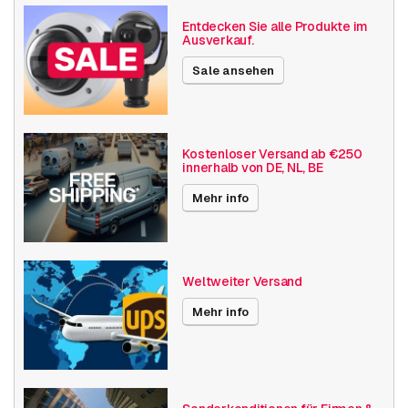
Gewicht
1861 Gramm
Entdecken Sie alle Produkte im
Ausverkauf.
Größe (lxbxh)
295 x 260 x 252 millimeters
Sale ansehen
Kamera Eigenschaften
Outdoor Kamera
Vandalismusgeschützt
Basis Funktionalität
Tag- und Nacht-Funktion
Kostenloser Versand ab €250
innerhalb von DE, NL, BE
Alarmeingänge / -ausgänge
Audio-Unterstützung
Mehr info
RPTZ
Lokaler Speicher
Auflösung
4MP
Weltweiter Versand
Bosch Serien
Flexidome 8100i
Mehr info
Power over Ethernet
15W
Maximaler Blickwinkel
101° - 130°