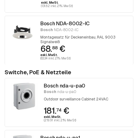
exkl. MwSt.
(131.62 inkl. 21% MwSt)
Bosch NDA-8002-IC
Bosch
NDA-8002-IC
Montagesatz für Deckeneinbau, RAL 9003
Signalweiß
68.
€
88
exkl. MwSt.
(83.34 inkl. 21% MwSt)
Switche, PoE & Netzteile
Bosch nda-u-pa0
Bosch
nda-u-pa0
Outdoor surveillance Cabinet 24VAC
181.
€
74
exkl. MwSt.
(219.91 inkl. 21% MwSt)
Bosch nda-u-pa1