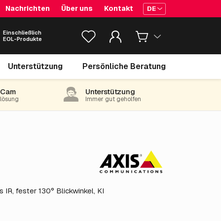
Nachrichten
Über uns
Kontakt
DE
Einschließlich
EOL-Produkte
512.
€
05
Unterstützung
Persönliche Beratung
exkl. MwSt.
(619.58 inkl. 21% MwSt)
-Cam
Unterstützung
e lösung
Immer gut geholfen
 IR, fester 130° Blickwinkel, KI