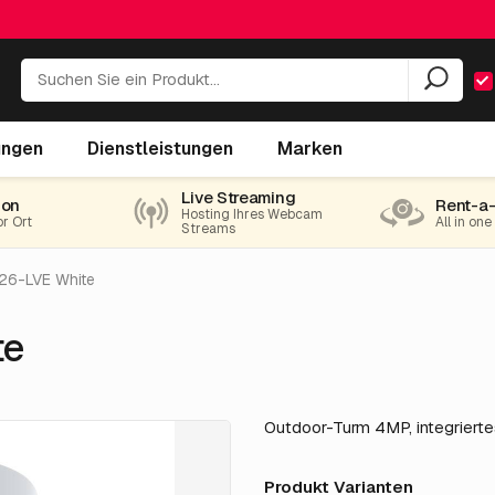
ungen
Dienstleistungen
Marken
Live Streaming
ion
Rent-a
Hosting Ihres Webcam
or Ort
All in on
Streams
26-LVE White
te
Outdoor-Turm 4MP, integriertes
Produkt Varianten