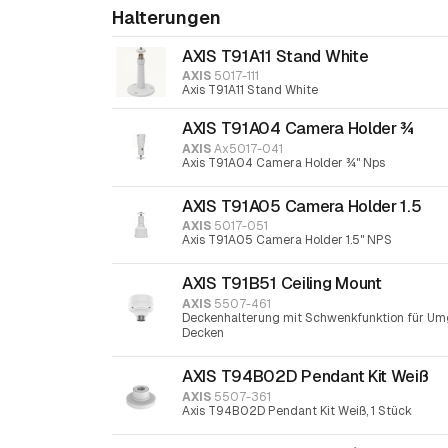
Halterungen
AXIS T91A11 Stand White
AXIS
5017-111
Axis T91A11 Stand White
AXIS T91A04 Camera Holder ¾
AXIS
Ax5017-041
Axis T91A04 Camera Holder ¾" Nps
AXIS T91A05 Camera Holder 1.5
AXIS
5017-051
Axis T91A05 Camera Holder 1.5" NPS
AXIS T91B51 Ceiling Mount
AXIS
5507-461
Deckenhalterung mit Schwenkfunktion für Um
Decken
AXIS T94B02D Pendant Kit Weiß
AXIS
5507-361
Axis T94B02D Pendant Kit Weiß, 1 Stück