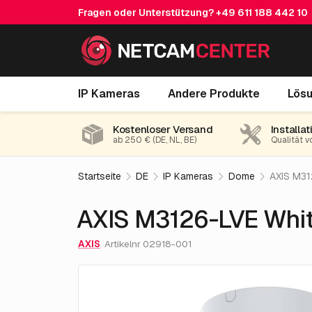
Fragen oder Unterstützung?
+49 611 188 442 10
AXIS M3126-LVE White
IP Kameras
Andere Produkte
Lös
Kostenloser Versand
Installat
ab 250 € (DE, NL, BE)
Qualität v
Startseite
DE
IP Kameras
Dome
AXIS M31
AXIS M3126-LVE Whi
AXIS
Artikelnr 02918-001