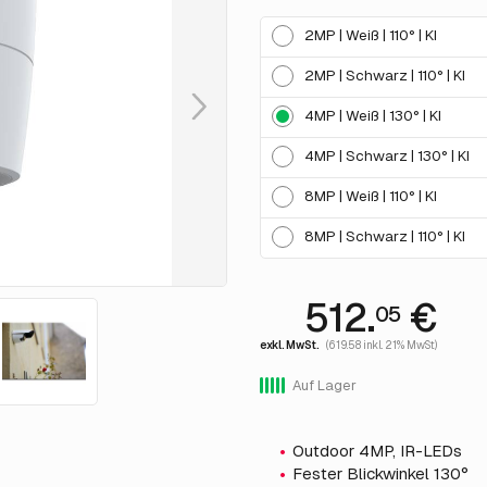
2MP | Weiß | 110° | KI
2MP | Schwarz | 110° | KI
4MP | Weiß | 130° | KI
4MP | Schwarz | 130° | KI
8MP | Weiß | 110° | KI
8MP | Schwarz | 110° | KI
512.
€
05
exkl. MwSt.
(619.58 inkl. 21% MwSt)
Auf Lager
Outdoor 4MP, IR-LEDs
Fester Blickwinkel 130°