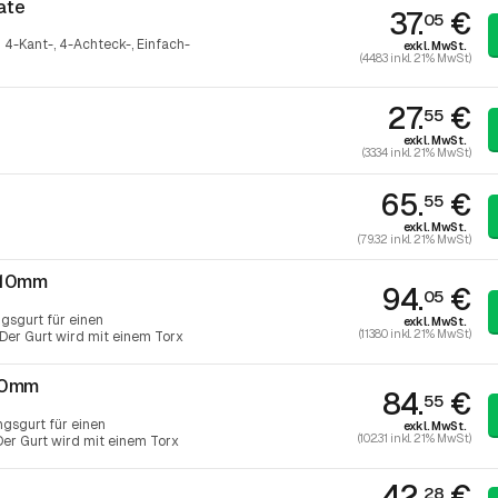
ate
37.
€
05
4-Kant-, 4-Achteck-, Einfach-
exkl. MwSt.
(44.83 inkl. 21% MwSt)
27.
€
55
exkl. MwSt.
(33.34 inkl. 21% MwSt)
65.
€
55
exkl. MwSt.
(79.32 inkl. 21% MwSt)
410mm
94.
€
05
gsgurt für einen
exkl. MwSt.
(113.80 inkl. 21% MwSt)
er Gurt wird mit einem Torx
50mm
84.
€
55
gsgurt für einen
exkl. MwSt.
(102.31 inkl. 21% MwSt)
r Gurt wird mit einem Torx
42.
€
ß
28