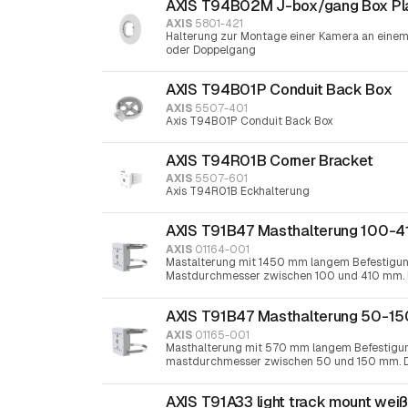
AXIS T94B02M J-box/gang Box Pl
AXIS
5801-421
Halterung zur Montage einer Kamera an einem 
oder Doppelgang
AXIS T94B01P Conduit Back Box
AXIS
5507-401
Axis T94B01P Conduit Back Box
AXIS T94R01B Corner Bracket
AXIS
5507-601
Axis T94R01B Eckhalterung
AXIS T91B47 Masthalterung 100-
AXIS
01164-001
Mastalterung mit 1450 mm langem Befestigun
Mastdurchmesser zwischen 100 und 410 mm. D
30-Schraubendreher festgezogen
AXIS T91B47 Masthalterung 50-1
AXIS
01165-001
Masthalterung mit 570 mm langem Befestigun
mastdurchmesser zwischen 50 und 150 mm. De
30-Schraubendreher festgezogen
AXIS T91A33 light track mount wei