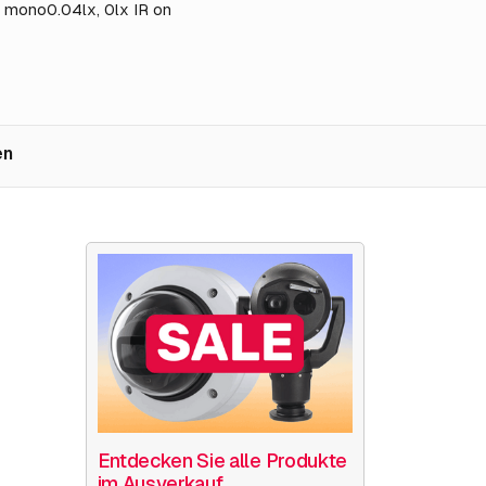
x mono0.04lx, 0lx IR on
en
Entdecken Sie alle Produkte
im Ausverkauf.