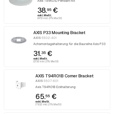
Axis T94K01D Pendant Kit
38.
€
95
exkl. MwSt.
(47.13 inkl. 21% MwSt)
AXIS P33 Mounting Bracket
AXIS
5502-401
Achsmontagehalterung für die Baureihe Axis P33
31.
€
35
exkl. MwSt.
(37.93 inkl. 21% MwSt)
AXIS T94R01B Corner Bracket
AXIS
5507-601
Axis T94R01B Eckhalterung
65.
€
55
exkl. MwSt.
(79.32 inkl. 21% MwSt)