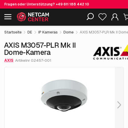
Fragen oder Unterstützung?
+49 611 188 442 10
1,025.
€
05
AXIS M3057-PLR Mk II Dome-Kamera
Einschließlich EOL-Produkte
exkl. MwSt.
Startseite
DE
IP Kameras
Dome
AXIS M3057-PLR Mk II Dom
AXIS M3057-PLR Mk II
Dome-Kamera
AXIS
Artikelnr 02457-001