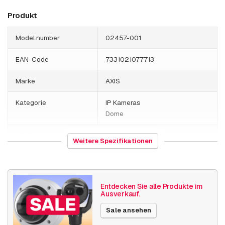
Produkt
Model number
02457-001
EAN-Code
7331021077713
Marke
AXIS
Kategorie
IP Kameras
Dome
HS-Code
852589
Weitere Spezifikationen
Herkunftsland
Japan
Gewicht
960 Gramm
Entdecken Sie alle Produkte im
Ausverkauf.
Größe (lxbxh)
170 x 170 x 100 millimeters
Sale ansehen
Kamera Eigenschaften
Indoor Kamera