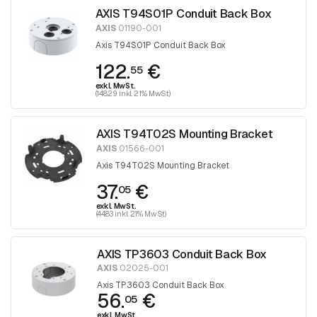
AXIS T94S01P Conduit Back Box
AXIS
01190-001
Axis T94S01P Conduit Back Box
122.
€
55
exkl. MwSt.
(148.29 inkl. 21% MwSt)
AXIS T94T02S Mounting Bracket
AXIS
01566-001
Axis T94T02S Mounting Bracket
37.
€
05
exkl. MwSt.
(44.83 inkl. 21% MwSt)
AXIS TP3603 Conduit Back Box
AXIS
02025-001
Axis TP3603 Conduit Back Box
56.
€
05
exkl. MwSt.