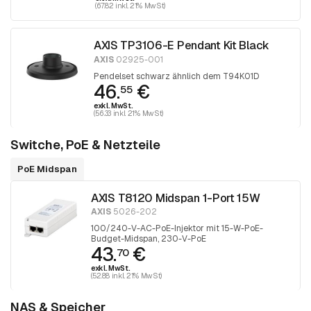
(67.82 inkl. 21% MwSt)
AXIS TP3106-E Pendant Kit Black
AXIS
02925-001
Pendelset schwarz ähnlich dem T94K01D
46.
€
55
exkl. MwSt.
(56.33 inkl. 21% MwSt)
Switche, PoE & Netzteile
PoE Midspan
AXIS T8120 Midspan 1-Port 15W
AXIS
5026-202
100/240-V-AC-PoE-Injektor mit 15-W-PoE-
Budget-Midspan, 230-V-PoE
43.
€
70
exkl. MwSt.
(52.88 inkl. 21% MwSt)
NAS & Speicher