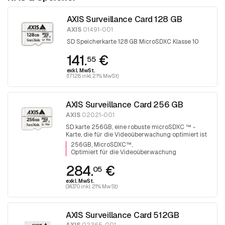
AXIS Surveillance Card 128 GB
AXIS
01491-001
SD Speicherkarte 128 GB MicroSDXC Klasse 10
141.
€
55
exkl. MwSt.
(171.28 inkl. 21% MwSt)
AXIS Surveillance Card 256 GB
AXIS
02021-001
SD karte 256GB, eine robuste microSDXC ™ -
Karte, die für die Videoüberwachung optimiert ist
256GB, MicroSDXC™
Optimiert für die Videoüberwachung
284.
€
05
exkl. MwSt.
(343.70 inkl. 21% MwSt)
AXIS Surveillance Card 512GB