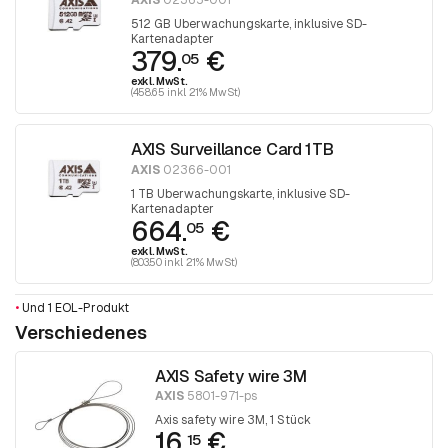
AXIS
02365-001
512 GB Überwachungskarte, inklusive SD-
Kartenadapter
379.
€
05
exkl. MwSt.
(458.65 inkl. 21% MwSt)
AXIS Surveillance Card 1TB
AXIS
02366-001
1 TB Überwachungskarte, inklusive SD-
Kartenadapter
664.
€
05
exkl. MwSt.
(803.50 inkl. 21% MwSt)
•
Und 1 EOL-Produkt
Verschiedenes
AXIS Safety wire 3M
AXIS
5801-971-ps
Axis safety wire 3M, 1 Stück
16.
€
15