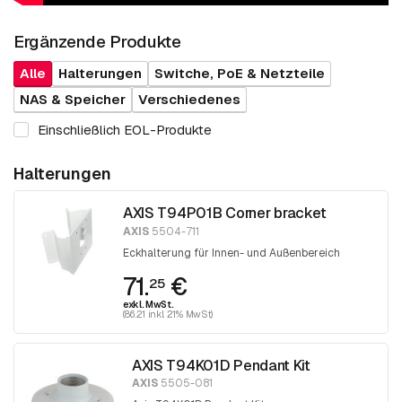
Ergänzende Produkte
Alle
Halterungen
Switche, PoE & Netzteile
NAS & Speicher
Verschiedenes
Einschließlich EOL-Produkte
Halterungen
AXIS T94P01B Corner bracket
AXIS
5504-711
Eckhalterung für Innen- und Außenbereich
71.
€
25
exkl. MwSt.
(86.21 inkl. 21% MwSt)
AXIS T94K01D Pendant Kit
AXIS
5505-081