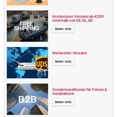
Integrierte IR-Beleuchtung
Vandalismusgeschützt
Kostenloser Versand ab €250
innerhalb von DE, NL, BE
Auflösung
5MP - 7MP
Mehr info
Axis Serien
M30
Maximaler Blickwinkel
180° - 360°
Weltweiter Versand
Videokompression
H264
H265
Mehr info
MJPEG
Branchen und
Transport und Verkehr
Anwendungen
Sonderkonditionen für Firmen &
Installateure
Veröffentlichungsdatum
08.08.2022
Mehr info