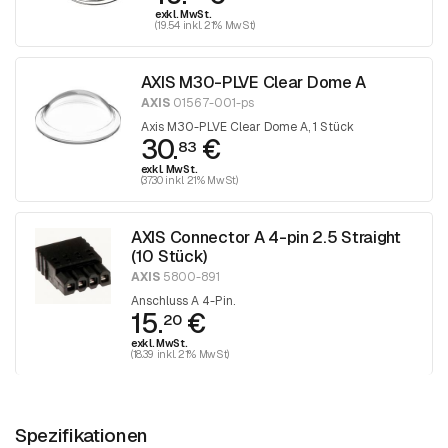
exkl. MwSt.
(19.54 inkl. 21% MwSt)
AXIS M30-PLVE Clear Dome A
AXIS
01567-001-ps
Axis M30-PLVE Clear Dome A, 1 Stück
30.
€
83
exkl. MwSt.
(37.30 inkl. 21% MwSt)
AXIS Connector A 4-pin 2.5 Straight
(10 Stück)
AXIS
5800-891
Anschluss A 4-Pin.
15.
€
20
exkl. MwSt.
(18.39 inkl. 21% MwSt)
Spezifikationen