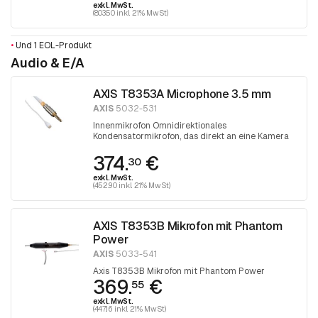
exkl. MwSt.
(803.50 inkl. 21% MwSt)
•
Und 1 EOL-Produkt
Audio & E/A
AXIS T8353A Microphone 3.5 mm
AXIS
5032-531
Innenmikrofon Omnidirektionales
Kondensatormikrofon, das direkt an eine Kamera
oder ein Audiogerät angeschlossen werden kann
374.
€
30
exkl. MwSt.
(452.90 inkl. 21% MwSt)
AXIS T8353B Mikrofon mit Phantom
Power
AXIS
5033-541
Axis T8353B Mikrofon mit Phantom Power
369.
€
55
exkl. MwSt.
(447.16 inkl. 21% MwSt)