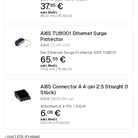
37.
€
95
exkl. MwSt.
(45.92 inkl. 21% MwSt)
AXIS TU8001 Ethernet Surge
Protector
AXIS
02315-001
Der Ethernet Surge Protector AXIS TU8001
65.
€
55
exkl. MwSt.
(79.32 inkl. 21% MwSt)
AXIS Connector A 4-pin 2.5 Straight (1
Stück)
AXIS
5800-891-ps
Anschluss A 4-Pin. 1 Stück
6.
€
08
exkl. MwSt.
(7.36 inkl. 21% MwSt)
•
Und 1 EOL-Produkt