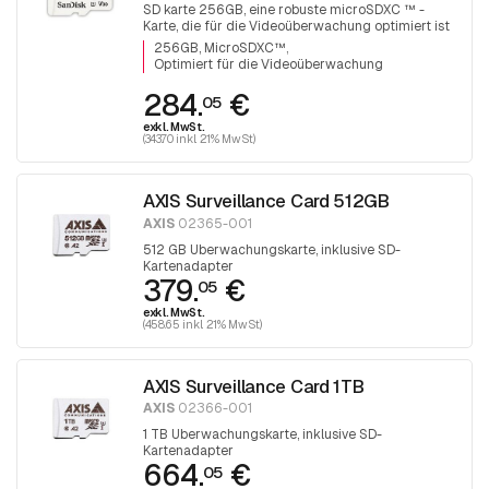
SD karte 256GB, eine robuste microSDXC ™ -
Karte, die für die Videoüberwachung optimiert ist
256GB, MicroSDXC™
Optimiert für die Videoüberwachung
284.
€
05
exkl. MwSt.
(343.70 inkl. 21% MwSt)
AXIS Surveillance Card 512GB
AXIS
02365-001
512 GB Überwachungskarte, inklusive SD-
Kartenadapter
379.
€
05
exkl. MwSt.
(458.65 inkl. 21% MwSt)
AXIS Surveillance Card 1TB
AXIS
02366-001
1 TB Überwachungskarte, inklusive SD-
Kartenadapter
664.
€
05