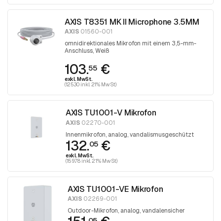
AXIS T8351 MK II Microphone 3.5MM
AXIS
01560-001
omnidirektionales Mikrofon mit einem 3,5-mm-
Anschluss, Weiß
103.
€
55
exkl. MwSt.
(125.30 inkl. 21% MwSt)
AXIS TU1001-V Mikrofon
AXIS
02270-001
Innenmikrofon, analog, vandalismusgeschützt
132.
€
05
exkl. MwSt.
(159.78 inkl. 21% MwSt)
AXIS TU1001-VE Mikrofon
AXIS
02269-001
Outdoor-Mikrofon, analog, vandalensicher
05