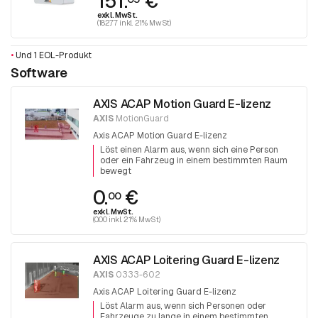
151.
€
exkl. MwSt.
(182.77 inkl. 21% MwSt)
•
Und 1 EOL-Produkt
Software
AXIS ACAP Motion Guard E-lizenz
AXIS
MotionGuard
Axis ACAP Motion Guard E-lizenz
Löst einen Alarm aus, wenn sich eine Person
oder ein Fahrzeug in einem bestimmten Raum
bewegt
0.
€
00
exkl. MwSt.
(0.00 inkl. 21% MwSt)
AXIS ACAP Loitering Guard E-lizenz
AXIS
0333-602
Axis ACAP Loitering Guard E-lizenz
Löst Alarm aus, wenn sich Personen oder
Fahrzeuge zu lange in einem bestimmten