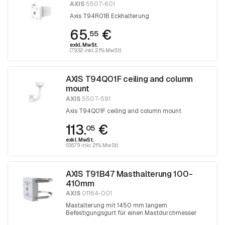
AXIS
5507-601
Axis T94R01B Eckhalterung
65.
€
55
exkl. MwSt.
(79.32 inkl. 21% MwSt)
AXIS T94Q01F ceiling and column
mount
AXIS
5507-591
Axis T94Q01F ceiling and column mount
113.
€
05
exkl. MwSt.
(136.79 inkl. 21% MwSt)
AXIS T91B47 Masthalterung 100-
410mm
AXIS
01164-001
Mastalterung mit 1450 mm langem
Befestigungsgurt für einen Mastdurchmesser
zwischen 100 und 410 mm. Der Gurt wird mit