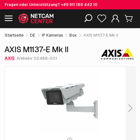
Fragen oder Unterstützung?
+49 611 188 442 10
654.
€
55
AXIS M1137-E Mk II
Einschließlich EOL-Produkte
exkl. MwSt.
Startseite
DE
IP Kameras
Box
AXIS M1137-E Mk II
AXIS M1137-E Mk II
AXIS
Artikelnr 02486-001