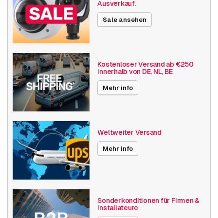
Ausverkauf.
Größe (lxbxh)
255 x 360 x 145 millimeters
Sale ansehen
Kamera Eigenschaften
Outdoor Kamera
Basis Funktionalität
Tag- und Nacht-Funktion
Alarmeingänge / -ausgänge
Kostenloser Versand ab €250
innerhalb von DE, NL, BE
Audio-Unterstützung
Lokaler Speicher
Mehr info
Austauschbares Objektiv
Auflösung
5MP - 7MP
Weltweiter Versand
Axis Serien
M11
Mehr info
Power over Ethernet
15W
Maximaler Blickwinkel
101° - 130°
Videokompression
H265
Sonderkonditionen für Firmen &
Installateure