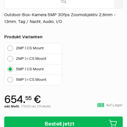
Outdoor-Box-Kamera 5MP 30fps Zoomobjektiv 2,8mm -
13mm, Tag / Nacht, Audio, I/O
Produkt Varianten
2MP | CS Mount
2MP | i-CS Mount
5MP | CS Mount
5MP | i-CS Mount
654.
€
55
Auf Lager
exkl. MwSt.
(792.01 inkl. 21% MwSt)
Bestell jetzt