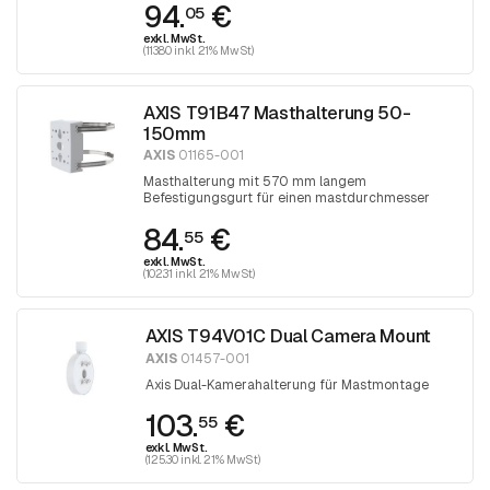
94.
€
einem Torx 30-Schraubendreher festgezogen
05
exkl. MwSt.
(113.80 inkl. 21% MwSt)
AXIS T91B47 Masthalterung 50-
150mm
AXIS
01165-001
Masthalterung mit 570 mm langem
Befestigungsgurt für einen mastdurchmesser
zwischen 50 und 150 mm. Der Gurt wird mit
84.
€
einem Torx 30-Schraubendreher festgezogen
55
exkl. MwSt.
(102.31 inkl. 21% MwSt)
AXIS T94V01C Dual Camera Mount
AXIS
01457-001
Axis Dual-Kamerahalterung für Mastmontage
103.
€
55
exkl. MwSt.
(125.30 inkl. 21% MwSt)