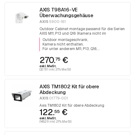
AXIS T98A16-VE
Überwachungsgehäuse
AXIS
5900-161
Outdoor Cabinet montage passend für die Serien
AXIS M11, P13 und Q16 (Kamera nicht im
Lieferumfang enthalten).
Outdoor montageschrank
Kamera nicht enthalten
Für unter anderem M11, P13, Q16, ..
270.
€
75
exkl. MwSt.
(327.61 inkl. 21% MwSt)
AXIS TM1802 Kit für obere
Abdeckung
AXIS
01779-001
Axis TM1802 Kit für obere Abdeckung
122.
€
55
exkl. MwSt.
(148.29 inkl. 21% MwSt)