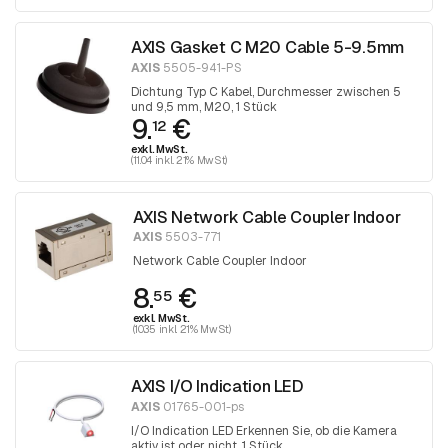
AXIS Gasket C M20 Cable 5-9.5mm
AXIS
5505-941-PS
Dichtung Typ C Kabel, Durchmesser zwischen 5
und 9,5 mm, M20, 1 Stück
9.
€
12
exkl. MwSt.
(11.04 inkl. 21% MwSt)
AXIS Network Cable Coupler Indoor
AXIS
5503-771
Network Cable Coupler Indoor
8.
€
55
exkl. MwSt.
(10.35 inkl. 21% MwSt)
AXIS I/O Indication LED
AXIS
01765-001-ps
I/O Indication LED Erkennen Sie, ob die Kamera
aktiv ist oder nicht, 1 Stück