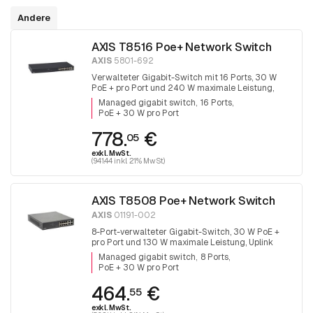
Andere
AXIS T8516 Poe+ Network Switch
AXIS
5801-692
Verwalteter Gigabit-Switch mit 16 Ports, 30 W
PoE + pro Port und 240 W maximale Leistung,
Uplink 2xRJ45 und 2x SFP.
Managed gigabit switch
16 Ports
PoE + 30 W pro Port
778.
€
05
exkl. MwSt.
(941.44 inkl. 21% MwSt)
AXIS T8508 Poe+ Network Switch
AXIS
01191-002
8-Port-verwalteter Gigabit-Switch, 30 W PoE +
pro Port und 130 W maximale Leistung, Uplink
2xRJ45 und 2x SFP, lüfterlos
Managed gigabit switch
8 Ports
PoE + 30 W pro Port
464.
€
55
exkl. MwSt.