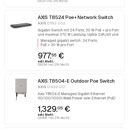
(562.11 inkl. 21% MwSt)
AXIS T8524 Poe+ Network Switch
AXIS
01192-002
Gigabit-Switch mit 24 Ports, 30 W PoE + pro Port
und maximal 370 W Leistung, Uplink 2xRJ45 und
2x SFP.
Managed gigabit switch
24 Ports
PoE + 30 W pro Port
977.
€
55
exkl. MwSt.
(1,182.84 inkl. 21% MwSt)
AXIS T8504-E Outdoor Poe Switch
AXIS
01449-001
Axis T8504-E Managed Gigabit Ethernet
(10/100/1000) Weiß Power over Ethernet (PoE)
1,329.
€
05
exkl. MwSt.
(1,608.15 inkl. 21% MwSt)