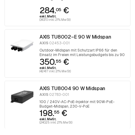
Entfernungen von mehr als 100 Metern
284.
€
05
exkl. MwSt.
(343.70 inkl. 21% MwSt)
AXIS TU8002–E 90 W Midspan
AXIS
02453-001
Outdoor-Midspan mit Schutzart IP66 für den
Einsatz im Freien mit Leistungsbudgets bis zu 90
350.
€
W.
55
exkl. MwSt.
(424.17 inkl. 21% MwSt)
AXIS TU8004 90 W Midspan
AXIS
02783-001
100 / 240V-AC-PoE-Injektor mit 90W-PoE-
Budget-Midspan, 230-V-PoE
198.
€
55
exkl. MwSt.
(240.25 inkl. 21% MwSt)