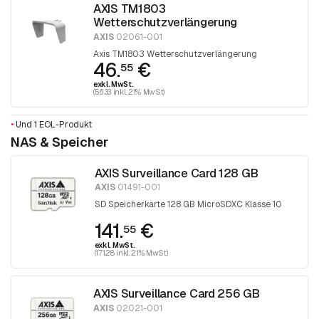
AXIS TM1803
Wetterschutzverlängerung
AXIS
02061-001
Axis TM1803 Wetterschutzverlängerung
46.
€
55
exkl. MwSt.
(56.33 inkl. 21% MwSt)
•
Und 1 EOL-Produkt
NAS & Speicher
AXIS Surveillance Card 128 GB
AXIS
01491-001
SD Speicherkarte 128 GB MicroSDXC Klasse 10
141.
€
55
exkl. MwSt.
(171.28 inkl. 21% MwSt)
AXIS Surveillance Card 256 GB
AXIS
02021-001