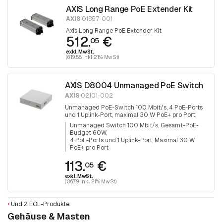
AXIS Long Range PoE Extender Kit
AXIS
01857-001
Axis Long Range PoE Extender Kit
512.
€
05
exkl. MwSt.
(619.58 inkl. 21% MwSt)
AXIS D8004 Unmanaged PoE Switch
AXIS
02101-002
Unmanaged PoE-Switch 100 Mbit/s, 4 PoE-Ports
und 1 Uplink-Port, maximal 30 W PoE+ pro Port,
das gesamte PoE-Budget beträgt 60 W.
Unmanaged Switch 100 Mbit/s, Gesamt-PoE-
Budget 60W
4 PoE-Ports und 1 Uplink-Port, Maximal 30 W
PoE+ pro Port
113.
€
05
exkl. MwSt.
(136.79 inkl. 21% MwSt)
•
Und 2 EOL-Produkte
Gehäuse & Masten