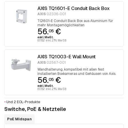
AXIS TQ1601-E Conduit Back Box
AXIS
02336-001
TQ1601-E Conduit Back Box aus Aluminium für
mehr Montagemöglichkeiten
56.
€
05
exkl. MwSt.
(67.82 inkl. 21% MwSt)
AXIS TQ1003-E Wall Mount
AXIS
02567-001
Wandhalterung, kompatibel mit allen fest
installierten Boxkameras und Gehäusen von Axis.
56.
€
05
exkl. MwSt.
(67.82 inkl. 21% MwSt)
•
Und 2 EOL-Produkte
Switche, PoE & Netzteile
PoE Midspan