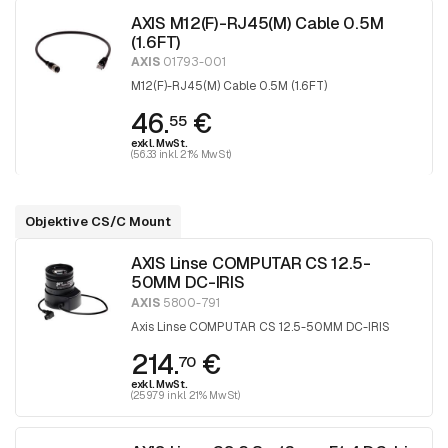
AXIS M12(F)-RJ45(M) Cable 0.5M
(1.6FT)
AXIS
01793-001
M12(F)-RJ45(M) Cable 0.5M (1.6FT)
46.
€
55
exkl. MwSt.
(56.33 inkl. 21% MwSt)
Objektive CS/C Mount
AXIS Linse COMPUTAR CS 12.5-
50MM DC-IRIS
AXIS
5800-791
Axis Linse COMPUTAR CS 12.5-50MM DC-IRIS
214.
€
70
exkl. MwSt.
(259.79 inkl. 21% MwSt)