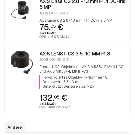
AXIS Linse CS 2.8 - 13 mm F1.4 DC-Iris
5 MP
AXIS
01775-001
Axis Linse CS 2.8 - 13 mm F1.4 DC-Iris 5 MP
75.
€
05
exkl. MwSt.
(90.81 inkl. 21% MwSt)
AXIS LENS I-CS 3.5-10 MM F1.8
AXIS
02638-001
Ersatz-i-CS-Objektiv für AXIS M1135/-E MK II i-CS
und AXIS M1137/-E MK II i-CS
IR-korrigiertes Objektiv
F-Nummer 1,8
Brennweite 3,5-10 mm
Unterstützt Sensoren bis 1/2,7″
132.
€
05
exkl. MwSt.
(159.78 inkl. 21% MwSt)
Andere