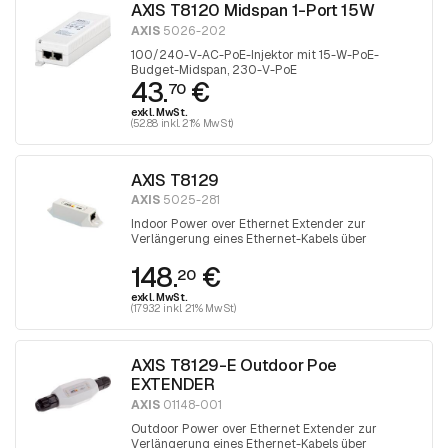
AXIS T8120 Midspan 1-Port 15W
AXIS
5026-202
100/240-V-AC-PoE-Injektor mit 15-W-PoE-
Budget-Midspan, 230-V-PoE
43.
€
70
exkl. MwSt.
(52.88 inkl. 21% MwSt)
AXIS T8129
AXIS
5025-281
Indoor Power over Ethernet Extender zur
Verlängerung eines Ethernet-Kabels über
Entfernungen von mehr als 100 Metern
148.
€
20
exkl. MwSt.
(179.32 inkl. 21% MwSt)
AXIS T8129-E Outdoor Poe
EXTENDER
AXIS
01148-001
Outdoor Power over Ethernet Extender zur
Verlängerung eines Ethernet-Kabels über