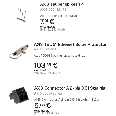
AXIS Taubenspikes 1P
AXIS
5801-121-PS
Axis Taubenspikes, 1 Stück
7.
€
01
exkl. MwSt.
(8.48 inkl. 21% MwSt)
AXIS T8061 Ethernet Surge Protector
AXIS
5801-641
Axis T8061 Spannungsschutz Grau
103.
€
55
exkl. MwSt.
(125.30 inkl. 21% MwSt)
AXIS Connector A 2-pin 3.81 Straight
AXIS
5800-901-ps
AXIS Connector A 2-pin 3.81 Straight, 1 Stück
6.
€
08
exkl. MwSt.
(7.36 inkl. 21% MwSt)