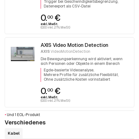
Trigger bei Geschwindigkeitsbegrenzung
Datenexport als CSV-Datei
0.
€
00
exkl. MwSt.
(0.00 inkl. 21% MwSt)
AXIS Video Motion Detection
AXIS
VideoMotionDetection
Die Bewegungserkennung wird aktiviert, wenn
sich Personen oder Objekte in einem Bereich
bewegen
Egde-basierte Videoanalyse
Mehrere Profile für zusätzliche Flexibilität
Ohne zusätzliche Kosten vorinstalliert
0.
€
00
exkl. MwSt.
(0.00 inkl. 21% MwSt)
•
Und 1 EOL-Produkt
Verschiedenes
Kabel