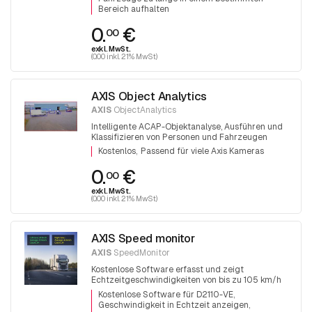
Bereich aufhalten
0.
€
00
exkl. MwSt.
(0.00 inkl. 21% MwSt)
AXIS Object Analytics
AXIS
ObjectAnalytics
Intelligente ACAP-Objektanalyse, Ausführen und
Klassifizieren von Personen und Fahrzeugen
Kostenlos
Passend für viele Axis Kameras
0.
€
00
exkl. MwSt.
(0.00 inkl. 21% MwSt)
AXIS Speed monitor
AXIS
SpeedMonitor
Kostenlose Software erfasst und zeigt
Echtzeitgeschwindigkeiten von bis zu 105 km/h
an. ACAP für Radar AXIS D2110-VE
Kostenlose Software für D2110-VE
Geschwindigkeit in Echtzeit anzeigen