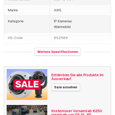
Marke
AXIS
Kategorie
IP Kameras
Wärmebild
HS-Code
852589
Herkunftsland
Polen
Weitere Spezifikationen
Gewicht
3850 Gramm
Größe (lxbxh)
280 x 400 x 235 millimeters
Entdecken Sie alle Produkte im
Ausverkauf.
Verschiedenes
Neu
Sale ansehen
Veröffentlichungsdatum
01.05.2026
Kostenloser Versand ab €250
innerhalb von DE, NL, BE