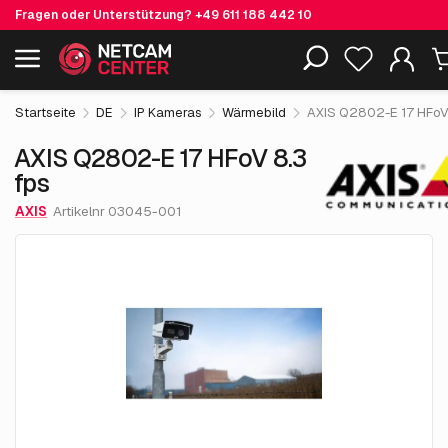
Fragen oder Unterstützung?
+49 611 188 442 10
7,124.
€
05
AXIS Q2802-E 17 HFoV 8.3 fps
Einschließlich EOL-Produkte
exkl. MwSt.
Startseite
DE
IP Kameras
Wärmebild
AXIS Q2802-E 17 HFoV 
AXIS Q2802-E 17 HFoV 8.3
fps
AXIS
Artikelnr 03045-001