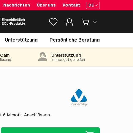
Nachrichten
Über uns
Kontakt
DE
Einschließlich
EOL-Produkte
939.
€
00
Unterstützung
Persönliche Beratung
exkl. MwSt.
(1,136.19 inkl. 21% MwSt)
-Cam
Unterstützung
e lösung
Immer gut geholfen
 6 Microfit-Anschlüssen.