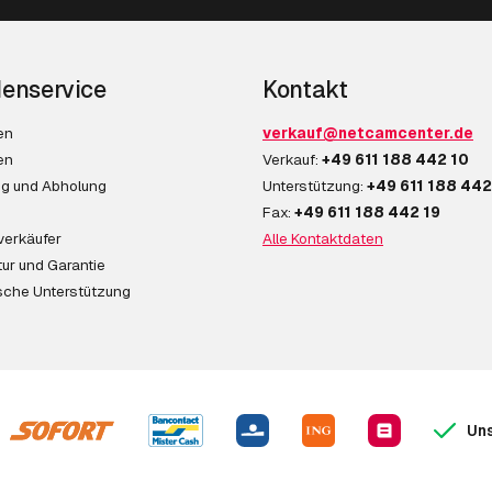
enservice
Kontakt
en
verkauf@netcamcenter.de
en
Verkauf:
+49 611 188 442 10
ng und Abholung
Unterstützung:
+49 611 188 442
Fax:
+49 611 188 442 19
verkäufer
Alle Kontaktdaten
ur und Garantie
sche Unterstützung
Uns