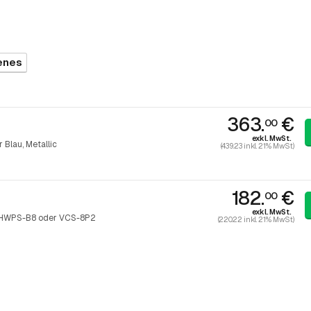
enes
363.
€
00
exkl. MwSt.
Blau, Metallic
(439.23 inkl. 21% MwSt)
182.
€
00
exkl. MwSt.
W-HWPS-B8 oder VCS-8P2
(220.22 inkl. 21% MwSt)