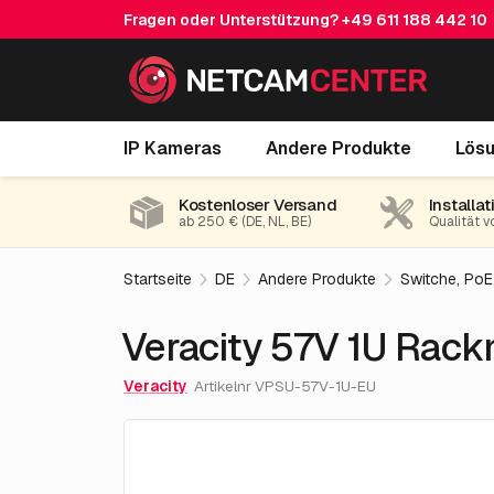
Fragen oder Unterstützung?
+49 611 188 442 10
Veracity 57V 1U Rackmount Power S
IP Kameras
Andere Produkte
Lös
Kostenloser Versand
Installat
ab 250 € (DE, NL, BE)
Qualität v
Startseite
DE
Andere Produkte
Switche, PoE
Veracity 57V 1U Rac
Veracity
Artikelnr VPSU-57V-1U-EU