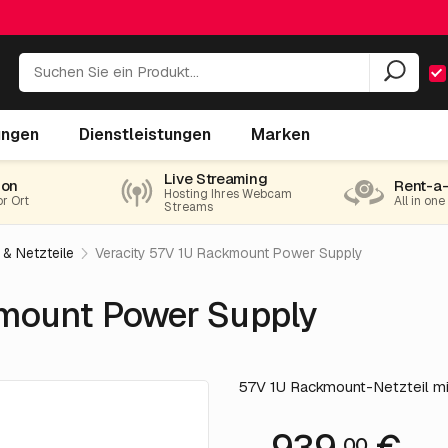
upply
ungen
Dienstleistungen
Marken
Live Streaming
ion
Rent-a
Hosting Ihres Webcam
or Ort
All in on
Streams
 & Netzteile
Veracity 57V 1U Rackmount Power Supply
kmount Power Supply
57V 1U Rackmount-Netzteil mit
00