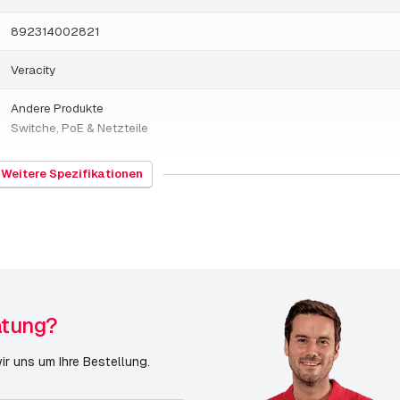
892314002821
Veracity
Andere Produkte
Switche, PoE & Netzteile
1000 Gramm
Weitere Spezifikationen
Übrige Switche, PoE & Netzteile
14.02.2023
atung?
r uns um Ihre Bestellung.