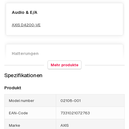
Audio & E/A
AXIS D4200-VE
Halterungen
Mehr produkte
AXIS T91B63 Ceiling Mount
Spezifikationen
AXIS T91G61 Wall Mount
AXIS T94A01D Hängemontageset
Produkt
Model number
02108-001
EAN-Code
7331021072763
Panoramisch
Marke
AXIS