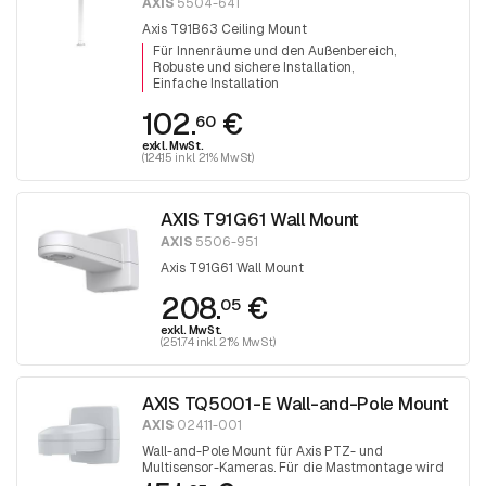
AXIS
5504-641
Axis T91B63 Ceiling Mount
Für Innenräume und den Außenbereich
Robuste und sichere Installation
Einfache Installation
102.
€
60
exkl. MwSt.
(124.15 inkl. 21% MwSt)
AXIS T91G61 Wall Mount
AXIS
5506-951
Axis T91G61 Wall Mount
208.
€
05
exkl. MwSt.
(251.74 inkl. 21% MwSt)
AXIS TQ5001-E Wall-and-Pole Mount
AXIS
02411-001
Wall-and-Pole Mount für Axis PTZ- und
Multisensor-Kameras. Für die Mastmontage wird
weiterhin ein TX30-Gurt benötigt.