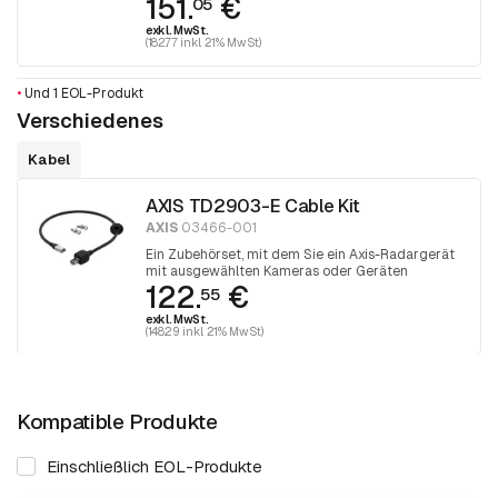
151.
€
05
exkl. MwSt.
(182.77 inkl. 21% MwSt)
•
Und 1 EOL-Produkt
Verschiedenes
Kabel
AXIS TD2903-E Cable Kit
AXIS
03466-001
Ein Zubehörset, mit dem Sie ein Axis-Radargerät
mit ausgewählten Kameras oder Geräten
122.
€
verbinden und so die Lageerkennung verbessern
55
können
exkl. MwSt.
(148.29 inkl. 21% MwSt)
Kompatible Produkte
Einschließlich EOL-Produkte