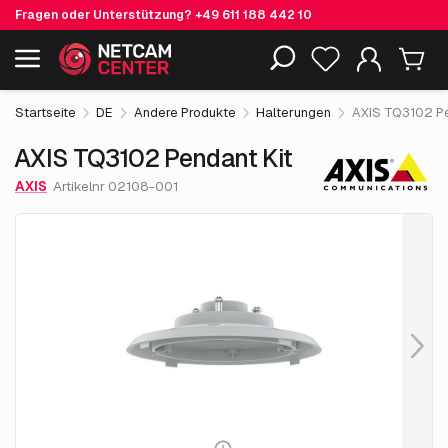
Fragen oder Unterstützung?
+49 611 188 442 10
65.
€
55
AXIS TQ3102 Pendant Kit
Einschließlich EOL-Produkte
exkl. MwSt.
Startseite
DE
Andere Produkte
Halterungen
AXIS TQ3102 Pe
AXIS TQ3102 Pendant Kit
AXIS
Artikelnr 02108-001