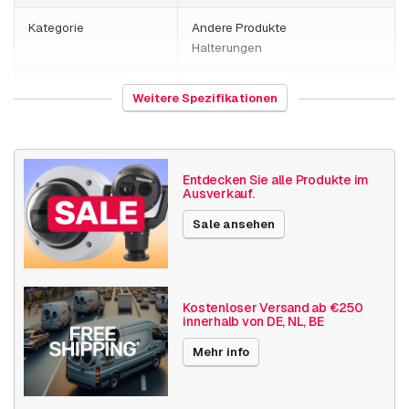
AXIS P3818-PVE
Kategorie
Andere Produkte
AXIS P3827-PVE
Halterungen
HS-Code
761699
Weitere Spezifikationen
Herkunftsland
Malaysia
Gewicht
615 Gramm
Entdecken Sie alle Produkte im
Ausverkauf.
Größe (lxbxh)
200 x 240 x 67 millimeters
Sale ansehen
Kamerabefestigungen
Hängemontagekits
Veröffentlichungsdatum
03.05.2021
Kostenloser Versand ab €250
innerhalb von DE, NL, BE
Mehr info