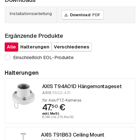
Installationsanleitung
Download
PDF
Ergänzende Produkte
Alle
Halterungen
Verschiedenes
Einschließlich EOL-Produkte
Halterungen
AXIS T94A01D Hängemontageset
AXIS
5502-431
für Axis PTZ-Kameras
47.
€
50
exkl. MwSt.
(57.48 inkl. 21% MwSt)
AXIS T91B63 Ceiling Mount