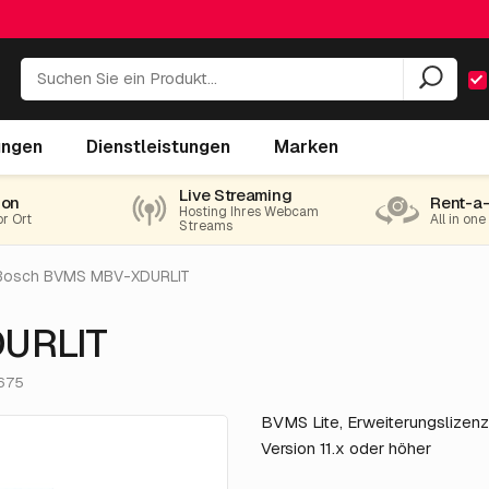
ungen
Dienstleistungen
Marken
Live Streaming
ion
Rent-a
Hosting Ihres Webcam
or Ort
All in on
Streams
Bosch BVMS MBV-XDURLIT
URLIT
.675
BVMS Lite, Erweiterungslizenz
Version 11.x oder höher