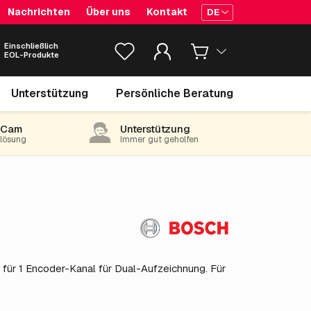
Nachrichten
Über uns
Kontakt
DE
Einschließlich
EOL-Produkte
98.
€
99
Unterstützung
Persönliche Beratung
exkl. MwSt.
(119.78 inkl. 21% MwSt)
-Cam
Unterstützung
e lösung
Immer gut geholfen
 für 1 Encoder-Kanal für Dual-Aufzeichnung. Für