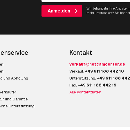
Wir behandeln Ihre Angaben m
Anmelden
mehr interessiert? Sie könne
enservice
Kontakt
en
verkauf@netcamcenter.de
en
Verkauf:
+49 611 188 442 10
ng und Abholung
Unterstützung:
+49 611 188 442
Fax:
+49 611 188 442 19
verkäufer
Alle Kontaktdaten
ur und Garantie
sche Unterstützung