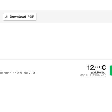
Download
PDF
12.
€
83
exkl. MwSt.
izenz für die duale VRM-
(15.52 inkl. 21% MwSt)