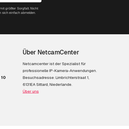
it größter Sorgfalt. Nicht
n sich einfach abmelden.
Über NetcamCenter
Netcamcenter ist der Spezialist für
professionelle IP-Kamera-Anwendungen.
 10
Besuchsadresse: Limbrichterstraat 1,
6131EA Sittard, Niederlande.
Über uns