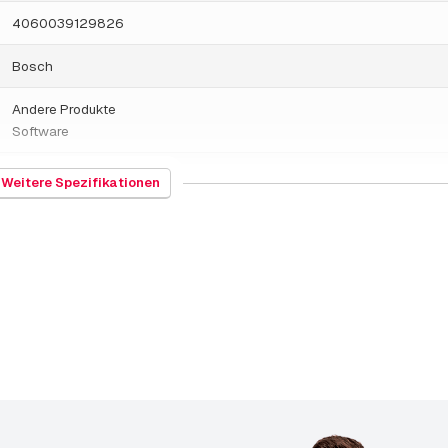
4060039129826
Bosch
Andere Produkte
Software
491199
Weitere Spezifikationen
Deutschland
BVMS Lite Add-on
27.02.2024