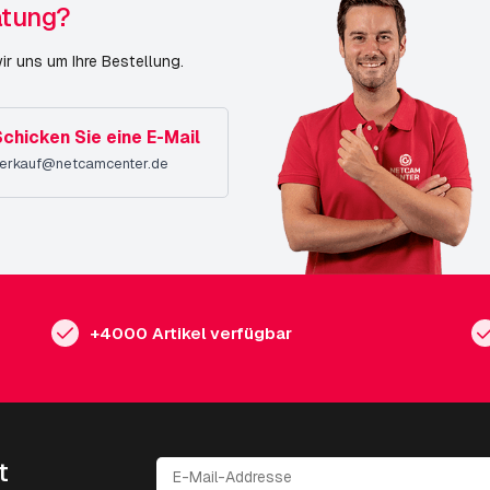
atung?
r uns um Ihre Bestellung.
chicken Sie eine E-Mail
erkauf@netcamcenter.de
+4000 Artikel verfügbar
t