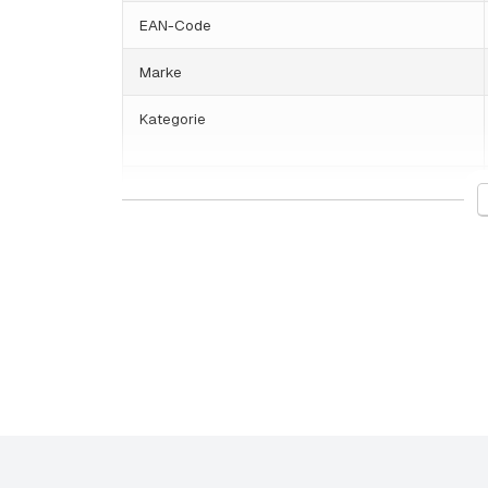
EAN-Code
Marke
Kategorie
HS-Code
Herkunftsland
Bosch Software
Veröffentlichungsdatum