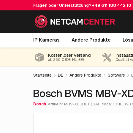
Fragen oder Unterstützung?
+49 611 188 442 10
Bosch BVMS MBV-XDURLIT
IP Kameras
Andere Produkte
Lös
Kostenloser Versand
Installat
ab 250 € (DE, NL, BE)
Qualität v
Startseite
DE
Andere Produkte
Software
Bosch BVMS MBV-XD
Bosch
Artikelnr MBV-XDURLIT | SAP code: F.01U.393