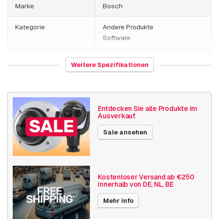
Marke
Bosch
Kategorie
Andere Produkte
Software
HS-Code
491199
Weitere Spezifikationen
Herkunftsland
Deutschland
Bosch Software
BVMS Lite Add-on
Entdecken Sie alle Produkte im
Ausverkauf.
Veröffentlichungsdatum
06.03.2024
Sale ansehen
Kostenloser Versand ab €250
innerhalb von DE, NL, BE
Mehr info