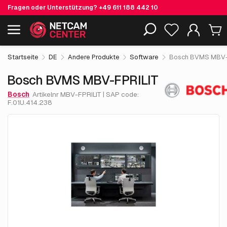
Fragen oder Unterstützung?
+49 611 188 442 10
997.
€
50
Bosch BVMS MBV-FPRILIT
Einschließlich EOL-Produkte
exkl. MwSt.
Startseite
DE
Andere Produkte
Software
Bosch BVMS MBV-
Bosch BVMS MBV-FPRILIT
Bosch
Artikelnr MBV-FPRILIT | SAP code:
F.01U.414.238