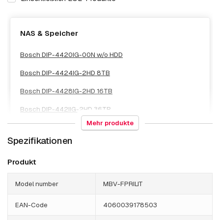
NAS & Speicher
Bosch DIP-4420IG-00N w/o HDD
Bosch DIP-4424IG-2HD 8TB
Bosch DIP-4428IG-2HD 16TB
Bosch DIP-442IIG-2HD 36TB
Mehr produkte
Spezifikationen
Software
Produkt
Bosch BVMS MBV-BLIT
Model number
MBV-FPRILIT
EAN-Code
4060039178503