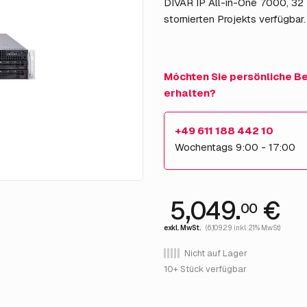
DIVAR IP All-in-One 7000, 32 
stornierten Projekts verfügbar.
Móchten Sie persönliche B
erhalten?
+49 611 188 442 10
Wochentags 9:00 - 17:00
5,049.
€
00
exkl. MwSt.
(6,109.29 inkl. 21% MwSt)
Nicht auf Lager
10+ Stück verfügbar