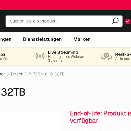
ungen
Dienstleistungen
Marken
Live Streaming
ion
Rent-a
Hosting Ihres Webcam
or Ort
All in on
Streams
her
Bosch DIP-7284-8HD 32TB
 32TB
End-of-life: Produkt 
verfügbar