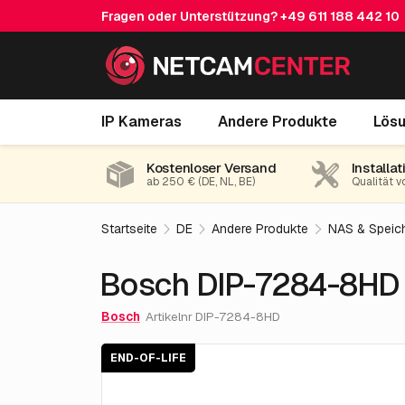
Fragen oder Unterstützung?
+49 611 188 442 10
Bosch DIP-7284-8HD 32TB
IP Kameras
Andere Produkte
Lös
End-of-life
Kostenloser Versand
Installat
ab 250 € (DE, NL, BE)
Qualität v
Startseite
DE
Andere Produkte
NAS & Speic
Bosch DIP-7284-8HD
Bosch
Artikelnr DIP-7284-8HD
END-OF-LIFE