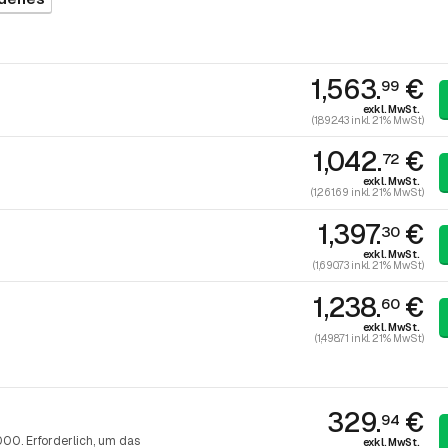
1,563.
€
99
exkl. MwSt.
(1,892.43 inkl. 21% MwSt)
1,042.
€
72
exkl. MwSt.
(1,261.69 inkl. 21% MwSt)
1,397.
€
30
exkl. MwSt.
(1,690.73 inkl. 21% MwSt)
1,238.
€
60
exkl. MwSt.
(1,498.71 inkl. 21% MwSt)
329.
€
94
00. Erforderlich, um das
exkl. MwSt.