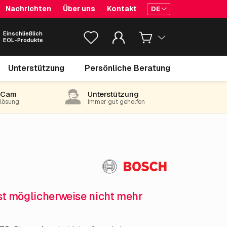
Nachrichten
Über uns
Kontakt
DE
Einschließlich
EOL-Produkte
5,049.
€
00
Unterstützung
Persönliche Beratung
exkl. MwSt.
(6,109.29 inkl. 21% MwSt)
-Cam
Unterstützung
e lösung
Immer gut geholfen
ist möglicherweise nicht mehr