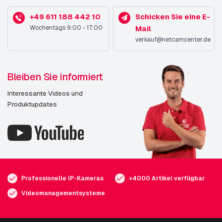
+49 611 188 442 10
Schicken Sie eine E-
Wochentags 9:00 - 17:00
Mail
verkauf@netcamcenter.de
Bleiben Sie informiert
Interessante Videos und
Produktupdates
Professionelle IP-Kameras
+4000 Artikel verfügbar
Videomanagementsysteme