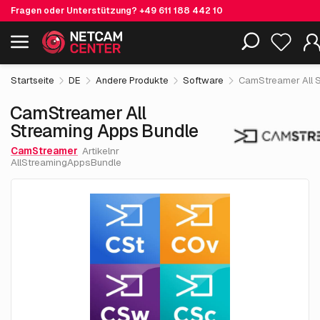
Fragen oder Unterstützung?
+49 611 188 442 10
759.
€
05
CamStreamer All Streaming Apps Bundle
Einschließlich EOL-Produkte
exkl. MwSt.
Startseite
DE
Andere Produkte
Software
CamStreamer All 
CamStreamer All
Streaming Apps Bundle
CamStreamer
Artikelnr
AllStreamingAppsBundle